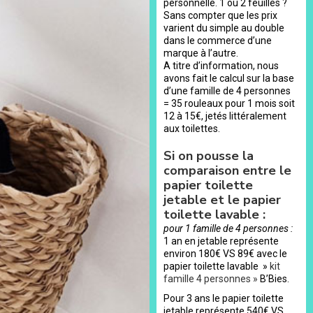
personnelle. 1 ou 2 feuilles ?
Sans compter que les prix
varient du simple au double
dans le commerce d’une
marque à l’autre.
A titre d’information, nous
avons fait le calcul sur la base
d’une famille de 4 personnes
= 35 rouleaux pour 1 mois soit
12 à 15€, jetés littéralement
aux toilettes.
Si on pousse la
comparaison entre le
papier toilette
jetable et le papier
toilette lavable :
pour 1 famille de 4 personnes :
1 an en jetable représente
environ 180€ VS 89€ avec le
papier toilette lavable »
kit
famille 4 personnes »
B’Bies.
Pour 3 ans le papier toilette
jetable représente 540€ VS