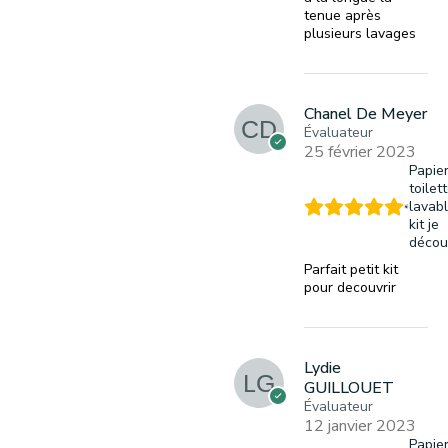
tenue après
plusieurs lavages
Chanel De Meyer
Évaluateur
25 février 2023
Papie
toilet
lavabl
kit je
décou
Parfait petit kit
pour decouvrir
Lydie
GUILLOUET
Évaluateur
12 janvier 2023
Papie