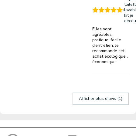
toilet
lavabl
kit je
décou
Elles sont
agréables,
pratique, facile
d’entretien. Je
recommande cet
achat écologique ,
économique
Afficher plus d‘avis (1)