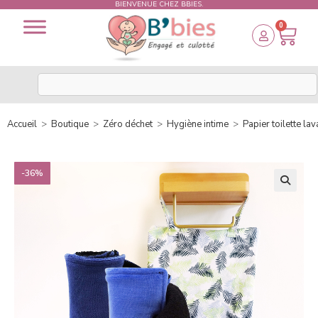
BIENVENUE CHEZ BBIES.
0
Accueil
>
Boutique
>
Zéro déchet
>
Hygiène intime
>
Papier toilette la
-36%