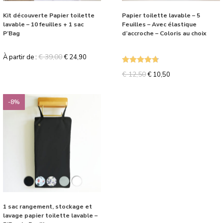
Kit découverte Papier toilette
Papier toilette lavable – 5
lavable – 10 feuilles + 1 sac
Feuilles – Avec élastique
P’Bag
d’accroche – Coloris au choix
€
39,00
À partir de :
€
24,90
Note
4.75
€
12,50
€
10,50
sur 5
-8%
1 sac rangement, stockage et
lavage papier toilette lavable –