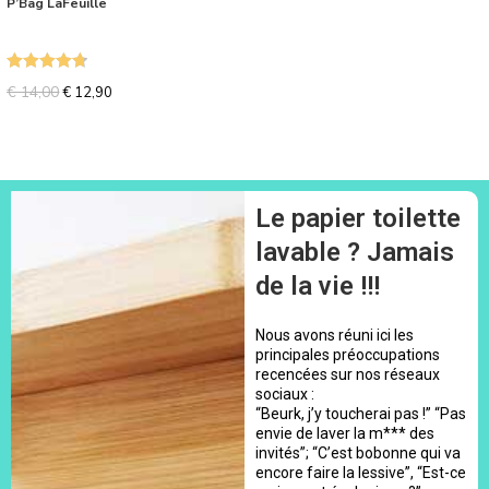
P’Bag LaFeuille
Note
4.80
€
14,00
€
12,90
sur 5
Le papier toilette
lavable ? Jamais
de la vie !!!
Nous avons réuni ici les
principales préoccupations
recencées sur nos réseaux
sociaux :
“Beurk, j’y toucherai pas !” “Pas
envie de laver la m*** des
invités”; “C’est bobonne qui va
encore faire la lessive”, “Est-ce