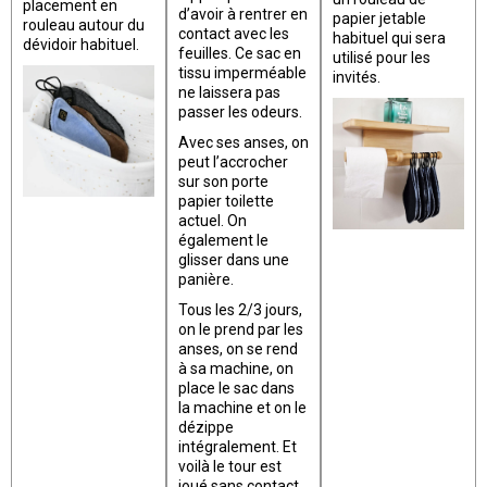
placement en
d’avoir à rentrer en
papier jetable
rouleau autour du
contact avec les
habituel qui sera
dévidoir habituel.
feuilles. Ce sac en
utilisé pour les
tissu imperméable
invités.
ne laissera pas
passer les odeurs.
Avec ses anses, on
peut l’accrocher
sur son porte
papier toilette
actuel. On
également le
glisser dans une
panière.
Tous les 2/3 jours,
on le prend par les
anses, on se rend
à sa machine, on
place le sac dans
la machine et on le
dézippe
intégralement. Et
voilà le tour est
joué sans contact