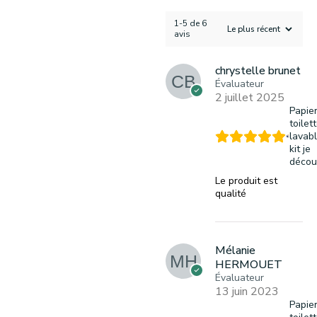
1-5 de 6
avis
chrystelle brunet
Évaluateur
2 juillet 2025
Papie
toilet
lavabl
kit je
décou
Le produit est
qualité
Mélanie
HERMOUET
Évaluateur
13 juin 2023
Papie