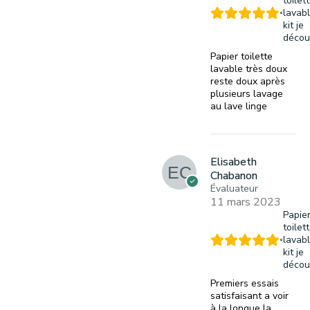
toilet
lavabl
kit je
décou
Papier toilette
lavable très doux
reste doux après
plusieurs lavage
au lave linge
Elisabeth
Chabanon
Évaluateur
11 mars 2023
Papie
toilet
lavabl
kit je
décou
Premiers essais
satisfaisant a voir
à la longue la