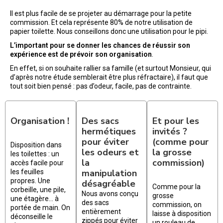
Il est plus facile de se projeter au démarrage pour la petite
commission. Et cela représente 80% de notre utilisation de
papier toilette. Nous conseillons donc une utilisation pour le pipi.
L’important pour se donner les chances de réussir son
expérience est de prévoir son organisation
.
En effet, si on souhaite rallier sa famille (et surtout Monsieur, qui
d’après notre étude semblerait être plus réfractaire), il faut que
tout soit bien pensé : pas d’odeur, facile, pas de contrainte.
Organisation !
Des sacs
Et pour les
hermétiques
invités ?
pour éviter
(comme pour
Disposition dans
les odeurs et
la grosse
les toilettes : un
la
commission)
accès facile pour
manipulation
les feuilles
propres. Une
désagréable
Comme pour la
corbeille, une pile,
Nous avons conçu
grosse
une étagère… à
des sacs
commission, on
portée de main. On
entièrement
laisse à disposition
déconseille le
zippés pour éviter
un rouleau de