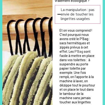
vraiement écologique ?”
La manipulation : pas
envie de toucher les
lingettes usagées
Et on vous comprend !
C’est pourquoi nous
avons créé le P’Bag :
sacs hermétiques et
zippés prévus à cet
effet. Les
P’Bag
sont
facile à mettre en place
dans vos toilettes : à
suspendre au porte
papier toilette par
exemple. Une fois
rempli, on l’apporte à la
machine à laver, on
dézippe tout le pourtour
et on place le tout dans
le tambour de la
machine sans jamais
toucher aux lingettes