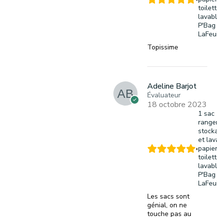
toilet
lavabl
P'Bag
LaFeui
Topissime
Adeline Barjot
Évaluateur
18 octobre 2023
1 sac
range
stock
et la
papie
toilet
lavabl
P'Bag
LaFeui
Les sacs sont
génial, on ne
touche pas au