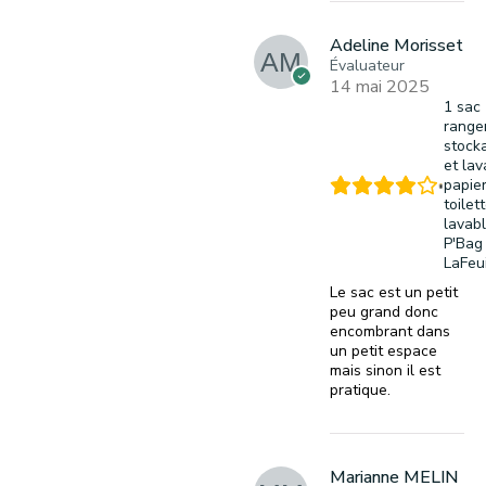
Adeline Morisset
Évaluateur
14 mai 2025
1 sac
range
stock
et la
papie
toilet
lavabl
P'Bag
LaFeui
Le sac est un petit
peu grand donc
encombrant dans
un petit espace
mais sinon il est
pratique.
Marianne MELIN