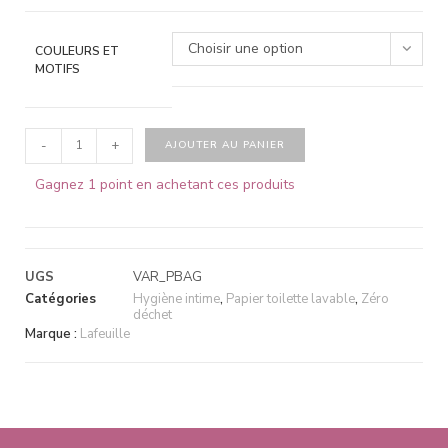
Choisir une option
COULEURS ET
MOTIFS
-
+
AJOUTER AU PANIER
Gagnez 1 point en achetant ces produits
UGS
VAR_PBAG
Catégories
Hygiène intime
,
Papier toilette lavable
,
Zéro
déchet
Marque :
Lafeuille