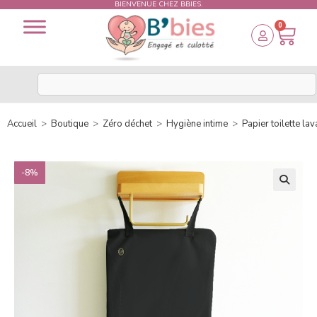
BIENVENUE CHEZ BBIES.
0
Accueil
>
Boutique
>
Zéro déchet
>
Hygiène intime
>
Papier toilette la
-8%