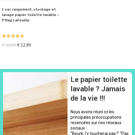
1 sac rangement, stockage et
lavage papier toilette lavable –
P’Bag LaFeuille
Note
4.80
€
14,00
€
12,90
sur 5
Le papier toilette
lavable ? Jamais
de la vie !!!
Nous avons réuni ici les
principales préoccupations
recencées sur nos réseaux
sociaux :
“Beurk, j’y toucherai pas !” “Pas