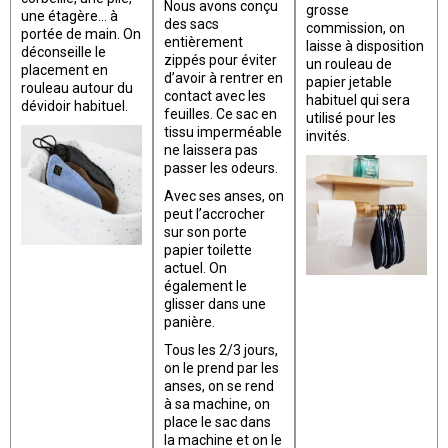
Nous avons conçu
grosse
une étagère… à
des sacs
commission, on
portée de main. On
entièrement
laisse à disposition
déconseille le
zippés pour éviter
un rouleau de
placement en
d’avoir à rentrer en
papier jetable
rouleau autour du
contact avec les
habituel qui sera
dévidoir habituel.
feuilles. Ce sac en
utilisé pour les
tissu imperméable
invités.
ne laissera pas
passer les odeurs.
Avec ses anses, on
peut l’accrocher
sur son porte
papier toilette
actuel. On
également le
glisser dans une
panière.
Tous les 2/3 jours,
on le prend par les
anses, on se rend
à sa machine, on
place le sac dans
la machine et on le