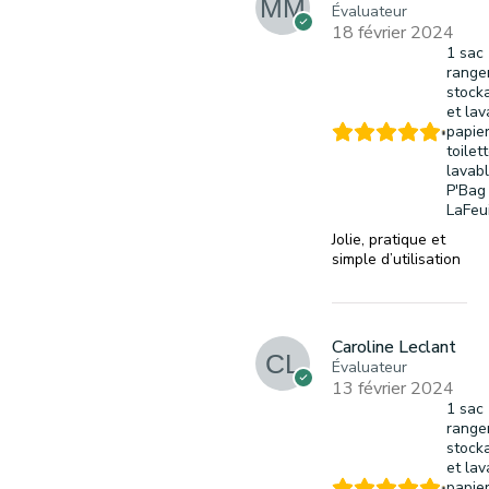
Évaluateur
18 février 2024
1 sac
range
stock
et la
papie
toilet
lavabl
P'Bag
LaFeui
Jolie, pratique et
simple d’utilisation
Caroline Leclant
Évaluateur
13 février 2024
1 sac
range
stock
et la
papie