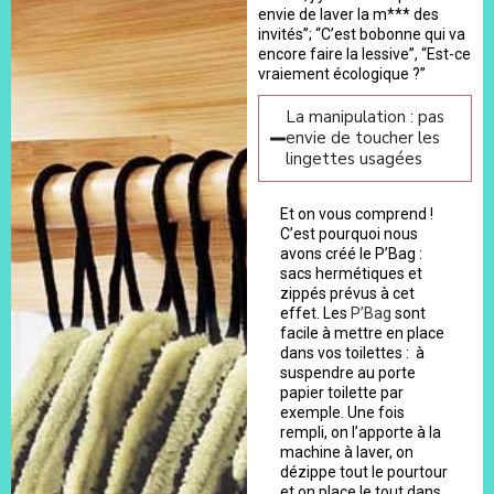
envie de laver la m*** des
invités”; “C’est bobonne qui va
encore faire la lessive”, “Est-ce
vraiement écologique ?”
La manipulation : pas
envie de toucher les
lingettes usagées
Et on vous comprend !
C’est pourquoi nous
avons créé le P’Bag :
sacs hermétiques et
zippés prévus à cet
effet. Les
P’Bag
sont
facile à mettre en place
dans vos toilettes : à
suspendre au porte
papier toilette par
exemple. Une fois
rempli, on l’apporte à la
machine à laver, on
dézippe tout le pourtour
et on place le tout dans