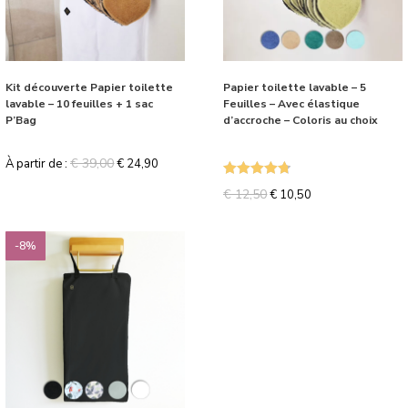
Kit découverte Papier toilette
Papier toilette lavable – 5
lavable – 10 feuilles + 1 sac
Feuilles – Avec élastique
P’Bag
d’accroche – Coloris au choix
€
39,00
À partir de :
€
24,90
Note
4.75
€
12,50
€
10,50
sur 5
-8%