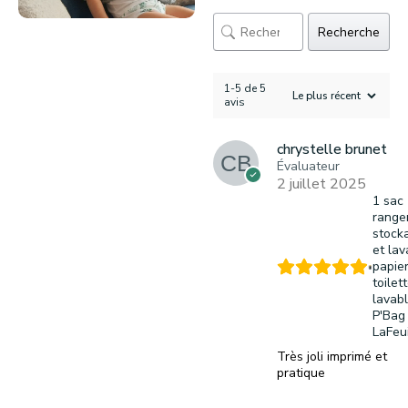
Recherche
1-5 de 5
avis
chrystelle brunet
Évaluateur
2 juillet 2025
1 sac
range
stock
et la
papie
toilet
lavabl
P'Bag
LaFeui
Très joli imprimé et
pratique