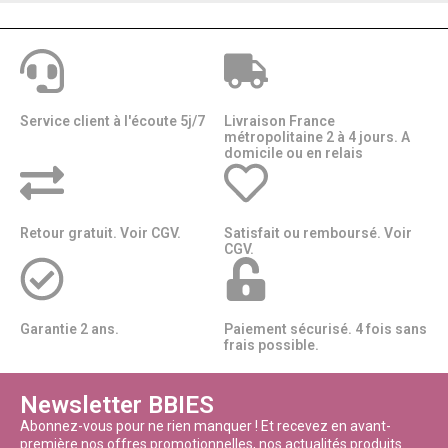
Service client à l'écoute 5j/7
Livraison France
métropolitaine 2 à 4 jours. A
domicile ou en relais​​
Retour gratuit. Voir CGV.
Satisfait ou remboursé. Voir
CGV.
Garantie 2 ans.
Paiement sécurisé. 4 fois sans
frais possible.
Newsletter BBIES
Abonnez-vous pour ne rien manquer ! Et recevez en avant-
première nos offres promotionnelles, nos actualités produits.