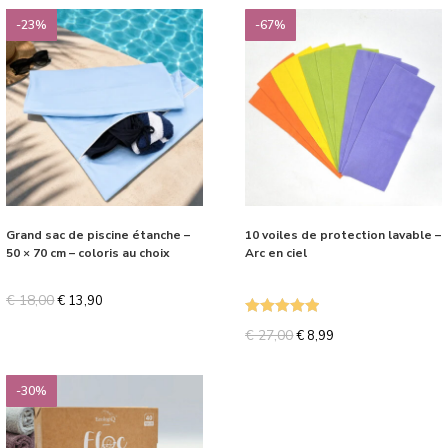
-23%
-67%
Grand sac de piscine étanche –
10 voiles de protection lavable –
50 × 70 cm – coloris au choix
Arc en ciel
€
18,00
€
13,90
Note
5.00
€
27,00
€
8,99
sur 5
-30%