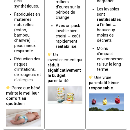
gels
dégrader.
milliers
synthétiques.
d’euros sur la
Les lavables
période de
Fabriquées en
sont
change
matières
réutilisables
naturelles
à l’infini
→
Avec un pack
(coton,
beaucoup
lavable bien
bambou,
moins de
choisi → coût
chanvre) →
déchets.
rapidement
peau mieux
rentabilisé
.
Moins
respirante.
d’impact
Un
Réduction des
environnemen
investissement qui
risques
tal sur le long
réduit
d’irritations,
terme
significativement
de rougeurs et
le budget
Une vraie
d’allergies
parentalité
.
parentalité éco-
Parce que bébé
responsable
.
mérite le
meilleur
confort au
quotidien
.