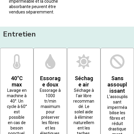
imperméable et la couche
absorbante peuvent être
vendues séparemment.
Entretien
40°C
Essorag
Séchag
Sans
max
e doux
e air
assoupl
issant
Lavage en
Essorage à
Séchage à
machine à
1000
l’air libre
L’assouplis
40°. Un
tr/min
recomman
sant
cycle à 60°
maximum
dé. Le
imperméa
est
pour
soleil aide
bilise les
possible
préserver
à éliminer
fibres et
en cas de
les fibres
naturellem
réduit
besoin
et les
ent les
drastique
ponctuel.
élastiques.
taches.