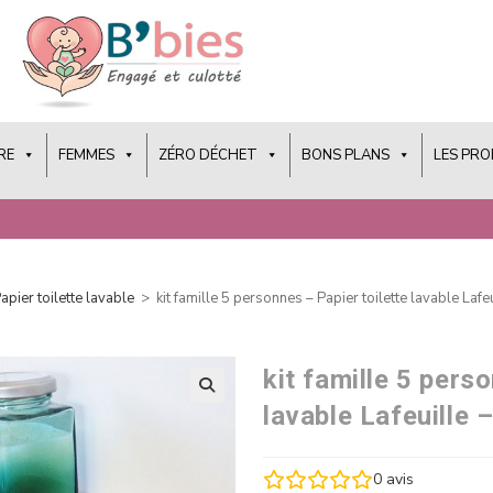
RE
FEMMES
ZÉRO DÉCHET
BONS PLANS
LES PR
apier toilette lavable
>
kit famille 5 personnes – Papier toilette lavable Lafe
kit famille 5 pers
lavable Lafeuille 
0
avis