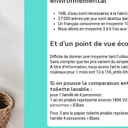
environnemental
168L d’eau sont nécessaires à la fabrica
27 000 arbres par jour sont abattus dan
Un français consomme en moyenne 100 r
Nous allons en moyenne 3 à 6 fois aux to
Et d’un point de vue éc
Difficile de donner une moyenne tant l’utilisa
Sans compter que les prix varient du simpl
A titre d’information, nous avons fait le ca
rouleaux pour 1 mois soit 12 à 15€, jetés lit
Si on pousse la comparaison ent
toilette lavable :
pour 1 famille de 4 personnes :
1 an en jetable représente environ 180€ VS 
personnes »
B’Bies.
Pour 3 ans le papier toilette jetable représe
famille 4 personnes » Bbies.