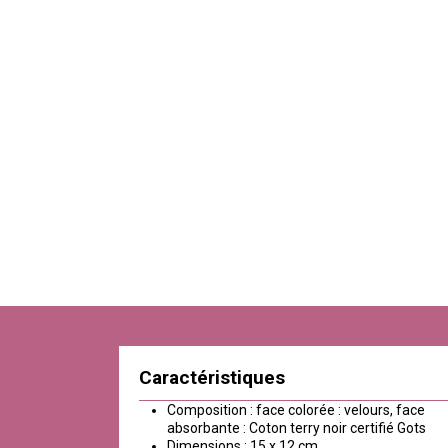
Caractéristiques
Composition : face colorée : velours, face
absorbante : Coton terry noir certifié Gots
Dimensions : 15 x 12 cm