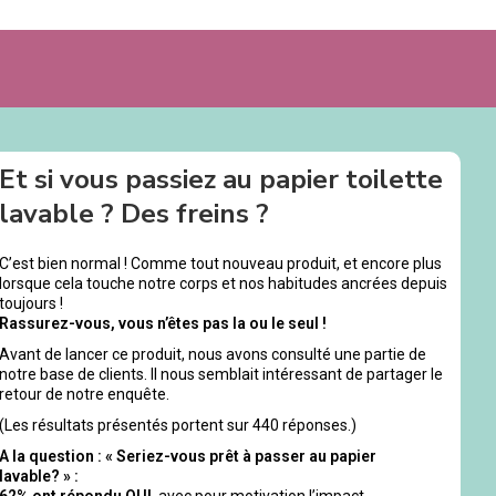
Et si vous passiez au papier toilette
lavable ? Des freins ?
C’est bien normal ! Comme tout nouveau produit, et encore plus
lorsque cela touche notre corps et nos habitudes ancrées depuis
toujours !
Rassurez-vous, vous n’êtes pas la ou le seul !
Avant de lancer ce produit, nous avons consulté une partie de
notre base de clients. Il nous semblait intéressant de partager le
retour de notre enquête.
(Les résultats présentés portent sur 440 réponses.)
A la question : « Seriez-vous prêt à passer au papier
lavable? » :
62% ont répondu OUI
, avec pour motivation l’impact