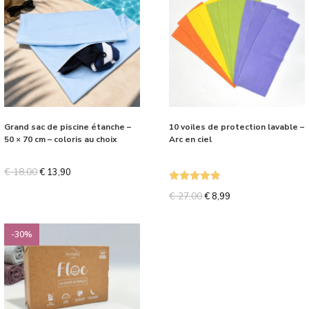
Grand sac de piscine étanche –
10 voiles de protection lavable –
50 × 70 cm – coloris au choix
Arc en ciel
€
18,00
€
13,90
Note
5.00
€
27,00
€
8,99
sur 5
-30%