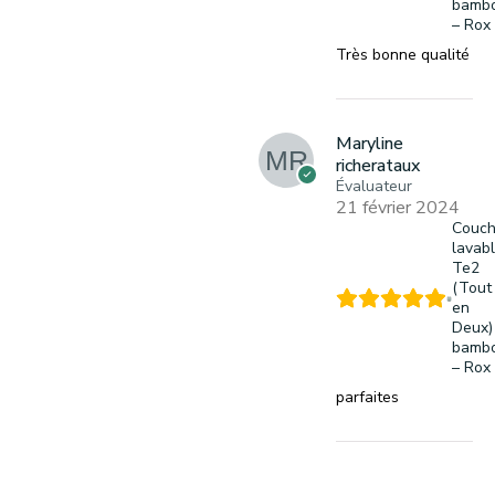
bamb
– Rox
Très bonne qualité
Maryline
richerataux
Évaluateur
21 février 2024
Couc
lavab
Te2
(Tout
en
Deux)
bamb
– Rox
parfaites