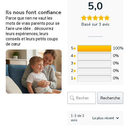
5,0
Ils nous font confiance
Parce que rien ne vaut les
mots de vrais parents pour se
Basé sur 3 avis
faire une idée… découvrez
leurs expériences, leurs
conseils et leurs petits coups
de cœur
5
100%
4
0%
3
0%
2
0%
1
0%
Recherche
1-3 de 3
avis