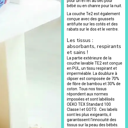
pour un effet au sec pour
bébé ou en chanre pour la nuit.
La couche Te2 est également
conçue avec des goussets
antifuite sur les cotés et des
rabats sur le dos et le ventre.
Les tissus :
absorbants, respirants
et sains !
La partie extérieure de la
couche lavable TE2 est conçue
en PUL, un tissu respirant et
imperméable. La doublure à
clipser est composée de 70%
de fibre de bambou et 30% de
coton. Tous nos tissus
répondent aux normes
imposées et sont labélisés
OEKO TEX Standard 100
Classe I et GOTS . Ces labels
sont les plus exigeants, il
garantissent l’innocuité des
tissus sur la peau des bébés.