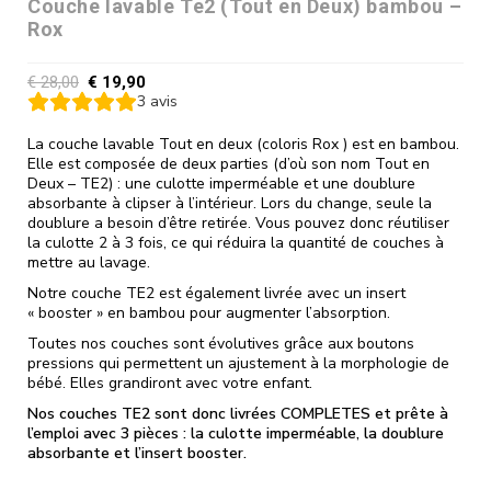
Couche lavable Te2 (Tout en Deux) bambou –
Rox
€
28,00
€
19,90
3
avis
La couche lavable Tout en deux (coloris Rox ) est en bambou.
Elle est composée de deux parties (d’où son nom Tout en
Deux – TE2) : une culotte imperméable et une doublure
absorbante à clipser à l’intérieur. Lors du change, seule la
doublure a besoin d’être retirée. Vous pouvez donc réutiliser
la culotte 2 à 3 fois, ce qui réduira la quantité de couches à
mettre au lavage.
Notre couche TE2 est également livrée avec un insert
« booster » en bambou pour augmenter l’absorption.
Toutes nos couches sont évolutives grâce aux boutons
pressions qui permettent un ajustement à la morphologie de
bébé. Elles grandiront avec votre enfant.
Nos couches TE2 sont donc livrées COMPLETES et prête à
l’emploi avec 3 pièces : la culotte imperméable, la doublure
absorbante et l’insert booster.