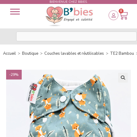
BIENVENUE CHEZ BBIES.
0
Accueil
>
Boutique
>
Couches lavables et réutilisables
>
TE2 Bambou
-29%