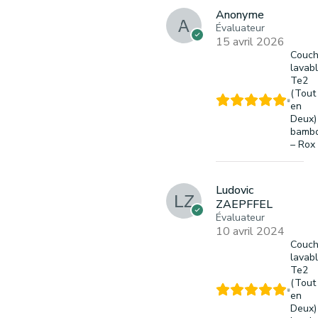
Anonyme
Évaluateur
15 avril 2026
Couc
lavab
Te2
(Tout
en
Deux)
bamb
– Rox
Ludovic
ZAEPFFEL
Évaluateur
10 avril 2024
Couc
lavab
Te2
(Tout
en
Deux)