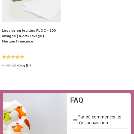
Lessive en feuilles FLOC – 200
lavages ( 0,27€/ lavage ) –
Marque Française
Note
5.00
€
79,50
€
55,90
sur 5
FAQ
Par où commencer, je
n'y connais rien