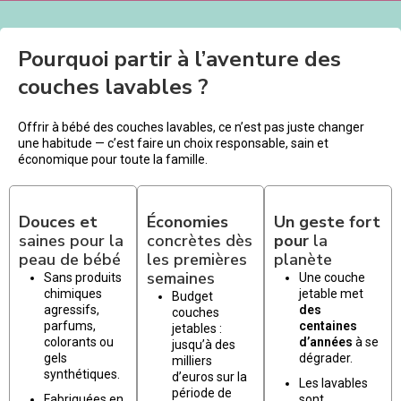
Pourquoi partir à l’aventure des
couches lavables ?
Offrir à bébé des couches lavables, ce n’est pas juste changer
une habitude — c’est faire un choix responsable, sain et
économique pour toute la famille.
Douces et
Économies
Un geste fort
saines pour la
concrètes dès
pour
la
peau de bébé
les premières
planète
semaines
Sans produits
Une couche
chimiques
jetable met
Budget
agressifs,
des
couches
parfums,
centaines
jetables :
colorants ou
d’années
à se
jusqu’à des
gels
dégrader.
milliers
synthétiques.
d’euros sur la
Les lavables
période de
Fabriquées en
sont