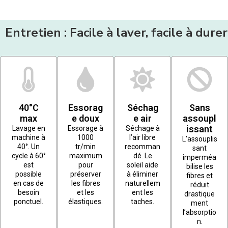
Entretien : Facile à laver, facile à durer
40°C
Essorag
Séchag
Sans
max
e doux
e air
assoupl
issant
Lavage en
Essorage à
Séchage à
machine à
1000
l’air libre
L’assouplis
40°. Un
tr/min
recomman
sant
cycle à 60°
maximum
dé. Le
imperméa
est
pour
soleil aide
bilise les
possible
préserver
à éliminer
fibres et
en cas de
les fibres
naturellem
réduit
besoin
et les
ent les
drastique
ponctuel.
élastiques.
taches.
ment
l’absorptio
n.