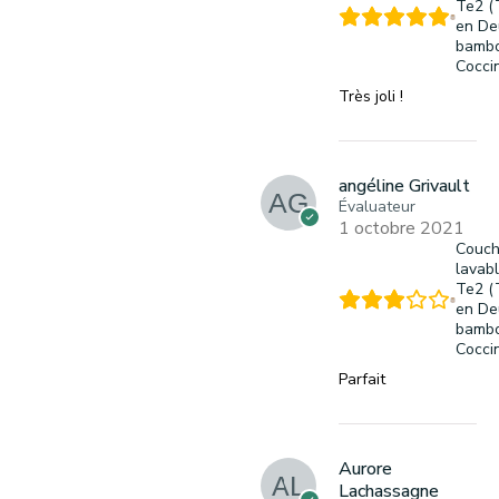
Te2 (
en De
bambo
Cocci
Très joli !
angéline Grivault
Évaluateur
1 octobre 2021
Couc
lavab
Te2 (
en De
bambo
Cocci
Parfait
Aurore
Lachassagne