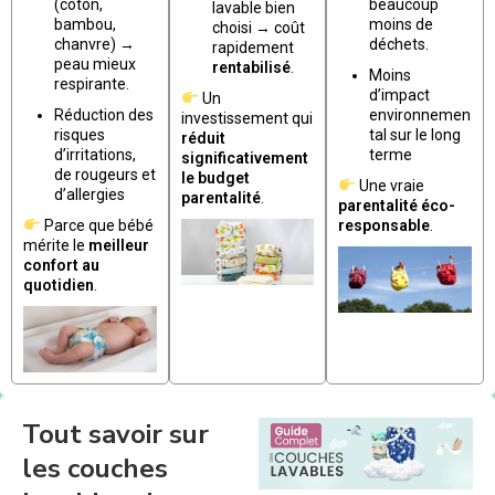
(coton,
beaucoup
lavable bien
bambou,
moins de
choisi → coût
chanvre) →
déchets.
rapidement
peau mieux
rentabilisé
.
Moins
respirante.
d’impact
Un
Réduction des
environnemen
investissement qui
risques
tal sur le long
réduit
d’irritations,
terme
significativement
de rougeurs et
le budget
Une vraie
d’allergies
parentalité
.
parentalité éco-
Parce que bébé
responsable
.
mérite le
meilleur
confort au
quotidien
.
Tout savoir sur
les couches