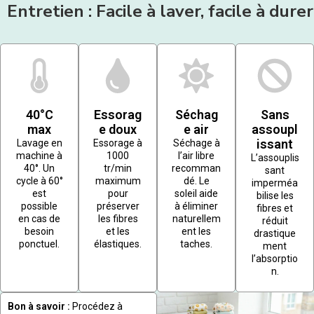
Entretien : Facile à laver, facile à durer
40°C
Essorag
Séchag
Sans
max
e doux
e air
assoupl
issant
Lavage en
Essorage à
Séchage à
machine à
1000
l’air libre
L’assouplis
40°. Un
tr/min
recomman
sant
cycle à 60°
maximum
dé. Le
imperméa
est
pour
soleil aide
bilise les
possible
préserver
à éliminer
fibres et
en cas de
les fibres
naturellem
réduit
besoin
et les
ent les
drastique
ponctuel.
élastiques.
taches.
ment
l’absorptio
n.
Bon à savoir :
Procédez à