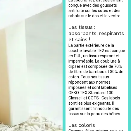
conçue avec des goussets
antifuite sur les cotés et des
rabats sur le dos et le ventre.
Les tissus :
absorbants, respirants
et sains !
La partie extérieure de la
couche lavable TE2 est conçue
en PUL, un tissu respirant et
imperméable. La doublure à
clipser est composée de 70%
de fibre de bambou et 30% de
coton. Tous nos tissus
répondent aux normes
imposées et sont labélisés
OEKO TEX Standard 100
Classe I et GOTS . Ces labels
sont les plus exigeants, il
garantissent l’innocuité des
tissus sur la peau des bébés.
Les coloris
Garçons, filles, mixtes, unis ou