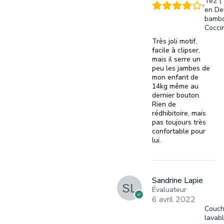
Te2 (
en De
bambo
Cocci
Très joli motif,
facile à clipser,
mais il serre un
peu les jambes de
mon enfant de
14kg même au
dernier bouton.
Rien de
rédhibitoire, mais
pas toujours très
confortable pour
lui.
Sandrine Lapie
Évaluateur
6 avril 2022
Couc
lavab