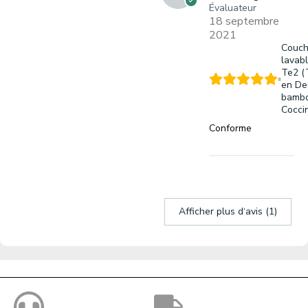
Évaluateur
18 septembre
2021
Couc
lavab
Te2 (
en De
bambo
Cocci
Conforme
Afficher plus d‘avis (1)