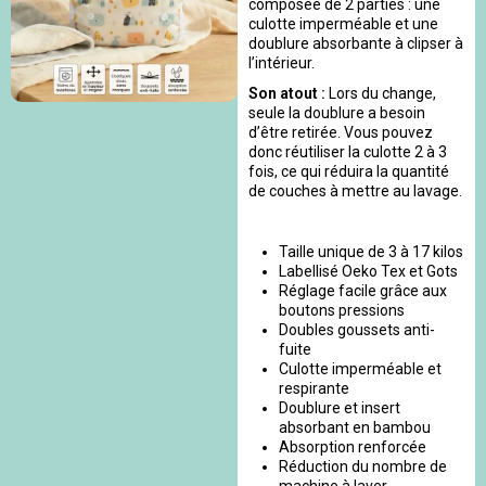
composée de 2 parties : une
culotte imperméable et une
doublure absorbante à clipser à
l’intérieur.
Son atout :
Lors du change,
seule la doublure a besoin
d’être retirée. Vous pouvez
donc réutiliser la culotte 2 à 3
fois, ce qui réduira la quantité
de couches à mettre au lavage.
Taille unique de 3 à 17 kilos
Labellisé Oeko Tex et Gots
Réglage facile grâce aux
boutons pressions
Doubles goussets anti-
fuite
Culotte imperméable et
respirante
Doublure et insert
absorbant en bambou
Absorption renforcée
Réduction du nombre de
machine à laver.