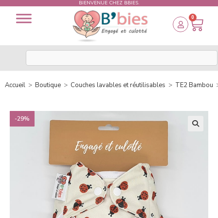
BIENVENUE CHEZ BBIES.
0
Accueil
>
Boutique
>
Couches lavables et réutilisables
>
TE2 Bambou
-29%