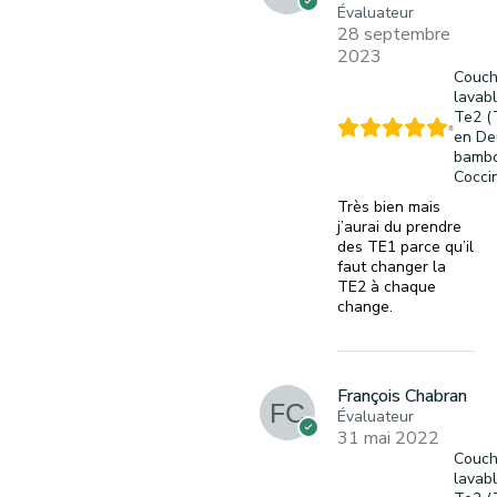
Évaluateur
28 septembre
2023
Couc
lavab
Te2 (
en De
bambo
Cocci
Très bien mais
j’aurai du prendre
des TE1 parce qu’il
faut changer la
TE2 à chaque
change.
François Chabran
Évaluateur
31 mai 2022
Couc
lavab