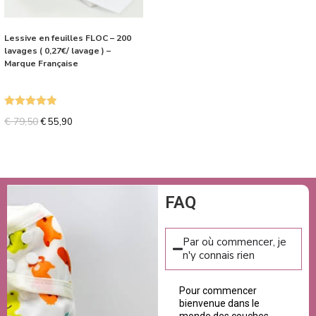
Lessive en feuilles FLOC – 200
lavages ( 0,27€/ lavage ) –
Marque Française
Note
5.00
€
79,50
€
55,90
sur 5
FAQ
Par où commencer, je
n'y connais rien
Pour commencer
bienvenue dans le