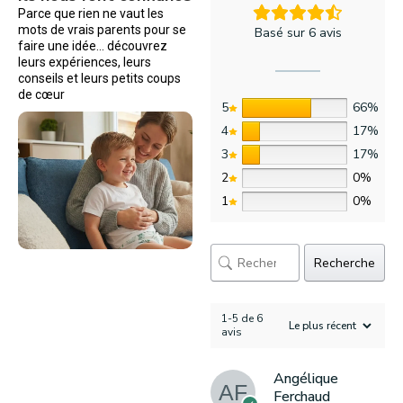
Parce que rien ne vaut les
mots de vrais parents pour se
Basé sur 6 avis
faire une idée… découvrez
leurs expériences, leurs
conseils et leurs petits coups
de cœur
5
66%
4
17%
3
17%
2
0%
1
0%
Recherche
1-5 de 6
avis
Angélique
Ferchaud