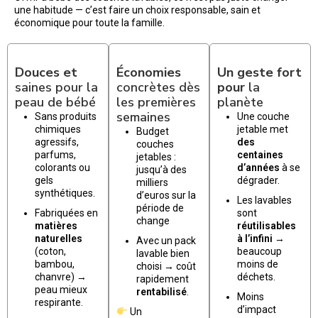
une habitude — c’est faire un choix responsable, sain et
économique pour toute la famille.
Douces et
Économies
Un geste fort
saines pour la
concrètes dès
pour
la
peau de bébé
les premières
planète
semaines
Sans produits
Une couche
chimiques
jetable met
Budget
agressifs,
des
couches
parfums,
centaines
jetables :
colorants ou
d’années
à se
jusqu’à des
gels
dégrader.
milliers
synthétiques.
d’euros sur la
Les lavables
période de
Fabriquées en
sont
change
matières
réutilisables
naturelles
à l’infini
→
Avec un pack
(coton,
beaucoup
lavable bien
bambou,
moins de
choisi → coût
chanvre) →
déchets.
rapidement
peau mieux
rentabilisé
.
Moins
respirante.
d’impact
Un