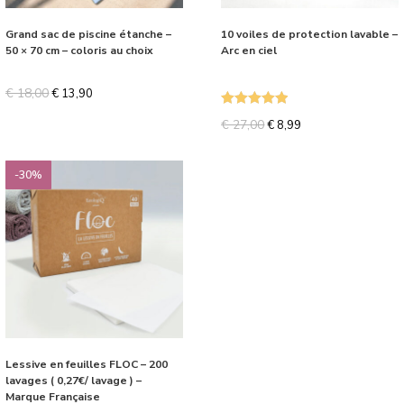
Grand sac de piscine étanche –
10 voiles de protection lavable –
50 × 70 cm – coloris au choix
Arc en ciel
€
18,00
€
13,90
Note
5.00
€
27,00
€
8,99
sur 5
-30%
Lessive en feuilles FLOC – 200
lavages ( 0,27€/ lavage ) –
Marque Française