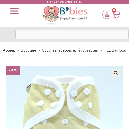
BIENVENUE CHEZ BBIES.
0
Accueil
>
Boutique
>
Couches lavables et réutilisables
>
TE1 Bambou
-30%