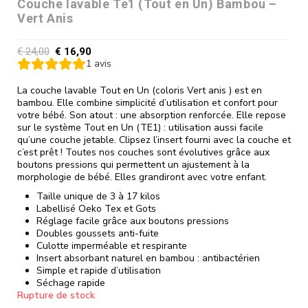
Couche lavable Te1 (Tout en Un) Bambou –
Vert Anis
€
24,00
€
16,90
1
avis
La couche lavable Tout en Un (coloris Vert anis ) est en
bambou. Elle combine simplicité d’utilisation et confort pour
votre bébé. Son atout : une absorption renforcée. Elle repose
sur le système Tout en Un (TE1) : utilisation aussi facile
qu’une couche jetable. Clipsez l’insert fourni avec la couche et
c’est prêt ! Toutes nos couches sont évolutives grâce aux
boutons pressions qui permettent un ajustement à la
morphologie de bébé. Elles grandiront avec votre enfant.
Taille unique de 3 à 17 kilos
Labellisé Oeko Tex et Gots
Réglage facile grâce aux boutons pressions
Doubles goussets anti-fuite
Culotte imperméable et respirante
Insert absorbant naturel en bambou : antibactérien
Simple et rapide d’utilisation
Séchage rapide
Rupture de stock