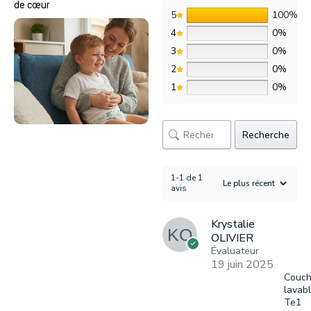
de cœur
5
100%
4
0%
3
0%
2
0%
1
0%
Recherche
1-1 de 1
avis
Krystalie
OLIVIER
Évaluateur
19 juin 2025
Couc
lavab
Te1