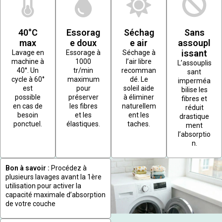
40°C
Essorag
Séchag
Sans
max
e doux
e air
assoupl
issant
Lavage en
Essorage à
Séchage à
machine à
1000
l’air libre
L’assouplis
40°. Un
tr/min
recomman
sant
cycle à 60°
maximum
dé. Le
imperméa
est
pour
soleil aide
bilise les
possible
préserver
à éliminer
fibres et
en cas de
les fibres
naturellem
réduit
besoin
et les
ent les
drastique
ponctuel.
élastiques.
taches.
ment
l’absorptio
n.
Bon à savoir :
Procédez à
plusieurs lavages avant la 1ère
utilisation pour activer la
capacité maximale d’absorption
de votre couche