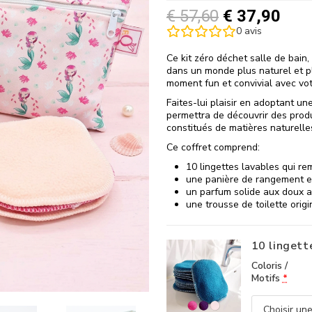
€
57,60
€
37,90
0
avis
Ce kit zéro déchet salle de bain,
dans un monde plus naturel et p
moment fun et convivial avec votr
Faites-lui plaisir en adoptant u
permettra de découvrir des prod
constitués de matières naturelle
Ce coffret comprend:
10 lingettes lavables qui re
une panière de rangement e
un parfum solide aux doux
une trousse de toilette orig
10 lingett
Coloris /
Motifs
*