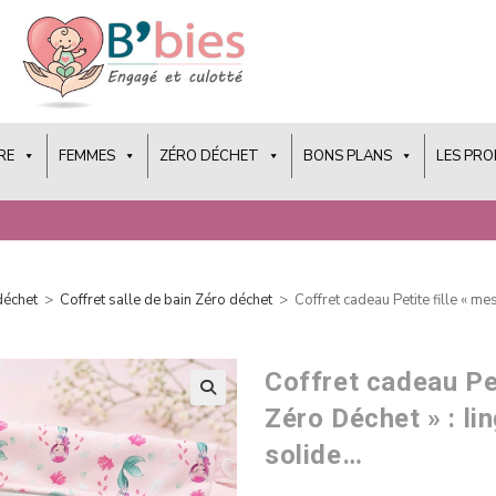
RE
FEMMES
ZÉRO DÉCHET
BONS PLANS
LES PR
déchet
>
Coffret salle de bain Zéro déchet
>
Coffret cadeau Petite fille « m
Coffret cadeau Pet
Zéro Déchet » : li
solide…