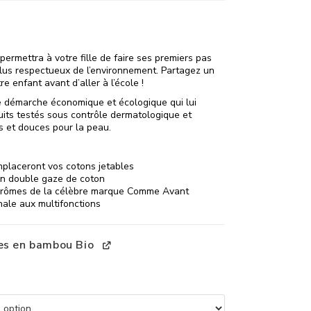
 permettra à votre fille de faire ses premiers pas
lus respectueux de l’environnement. Partagez un
e enfant avant d’aller à l’école !
ne démarche économique et écologique qui lui
uits testés sous contrôle dermatologique et
s et douces pour la peau.
mplaceront vos cotons jetables
n double gaze de coton
 arômes de la célèbre marque Comme Avant
inale aux multifonctions
es en bambou Bio