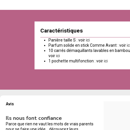
Caractéristiques
Panière taille S : voir
ici
Parfum solide en stick Comme Avant : voir
ic
10 carrés démaquillants lavables en bambou
voir
ici
1 pochette multifonction : voir
ici
Avis
Ils nous font confiance
Parce que rien ne vaut les mots de vrais parents
pour se faire une idée… découvrez leurs