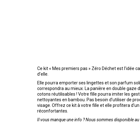
Ce kit « Mes premiers pas » Zéro Déchet est l’idée cad
d’elle.
Elle pourra emporter ses lingettes et son parfum sol
correspondra au mieux. La panière en double gaze de 
cotons réutilisables ! Votre fille pourra imiter les 
nettoyantes en bambou. Pas besoin d’utiliser de prod
visage. Offrez ce kit à votre fille et elle profitera d
réconfortantes.
Il vous manque une info ? Nous sommes disponible au 0