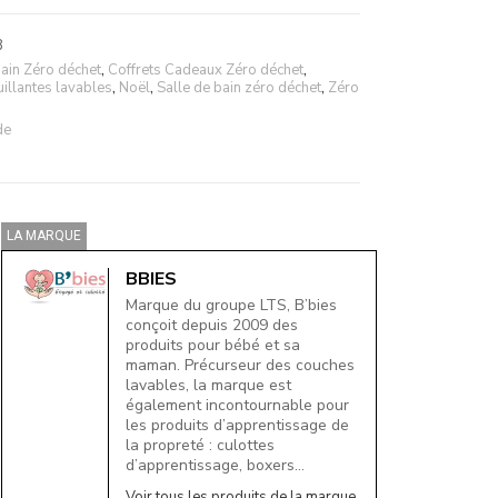
8
bain Zéro déchet
,
Coffrets Cadeaux Zéro déchet
,
illantes lavables
,
Noël
,
Salle de bain zéro déchet
,
Zéro
de
LA MARQUE
BBIES
Marque du groupe LTS, B’bies
conçoit depuis 2009 des
produits pour bébé et sa
maman. Précurseur des couches
lavables, la marque est
également incontournable pour
les produits d’apprentissage de
la propreté : culottes
d’apprentissage, boxers…
Voir tous les produits de la marque