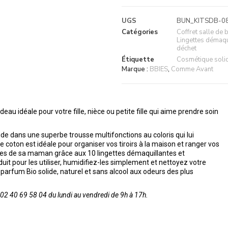
UGS
BUN_KITSDB-0
Catégories
Coffret salle de 
Lingettes démaqu
déchet
Étiquette
Cosmétique soli
Marque :
BBIES
,
Comme Avant
eau idéale pour votre fille, nièce ou petite fille qui aime prendre soin
ide dans une superbe trousse multifonctions au coloris qui lui
coton est idéale pour organiser vos tiroirs à la maison et ranger vos
gestes de sa maman grâce aux 10 lingettes démaquillantes et
uit pour les utiliser, humidifiez-les simplement et nettoyez votre
’un parfum Bio solide, naturel et sans alcool aux odeurs des plus
2 40 69 58 04 du lundi au vendredi de 9h à 17h.