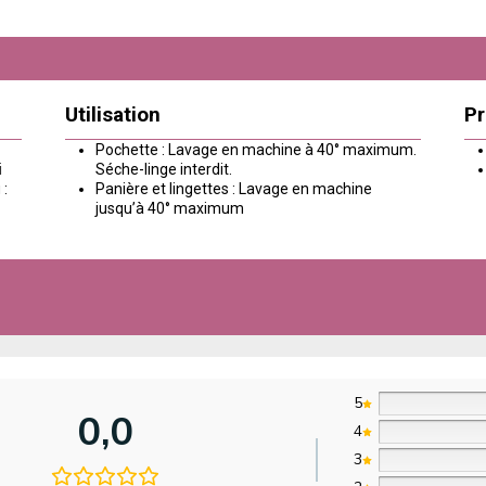
Utilisation
Pr
Pochette : Lavage en machine à 40° maximum.
i
Séche-linge interdit.
 :
Panière et lingettes : Lavage en machine
jusqu’à 40° maximum
5
0,0
4
3