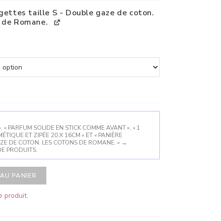
ngettes taille S - Double gaze de coton.
s de Romane.
, « PARFUM SOLIDE EN STICK COMME AVANT », « 1
IQUE ET ZIPÉE 20 X 16CM » ET « PANIÈRE
AZE DE COTON. LES COTONS DE ROMANE. »
→
DE PRODUITS.
AU PANIER
 produit.