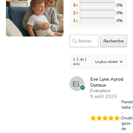
3
0%
2
0%
1
0%
Recherche
1-1 de 1
avis
Eve Lyne Ayrod
Durieux
Évaluateur
9 août 2025
Paniè
taille
-
Doubl
gaze
de