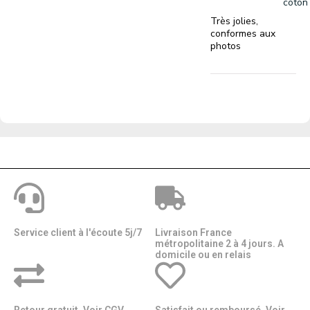
coton
Très jolies,
conformes aux
photos
Service client à l'écoute 5j/7
Livraison France
métropolitaine 2 à 4 jours. A
domicile ou en relais​​