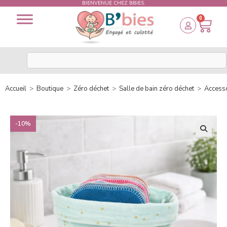
BIENVENUE CHEZ BBIES.
0
Accueil
>
Boutique
>
Zéro déchet
>
Salle de bain zéro déchet
>
Accesso
-10%