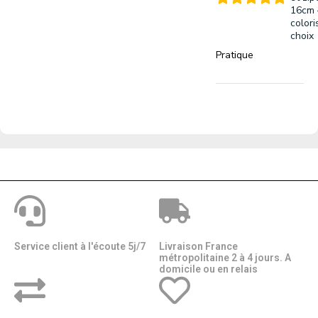
16cm 
colori
choix
Pratique
Service client à l'écoute 5j/7
Livraison France
métropolitaine 2 à 4 jours. A
domicile ou en relais​​