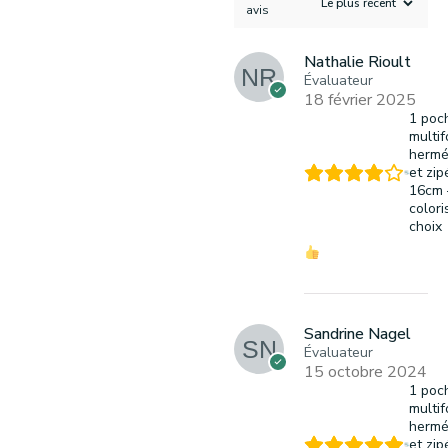
avis
Nathalie Rioult
Évaluateur
18 février 2025
1 poc
multif
hermé
et zip
16cm 
colori
choix
Sandrine Nagel
Évaluateur
15 octobre 2024
1 poc
multif
hermé
et zip