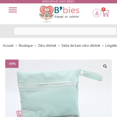
BIENVENUE CHEZ BBIES.
0
Accueil
>
Boutique
>
Zéro déchet
>
Salle de bain zéro déchet
>
Lingett
-44%