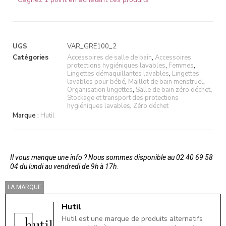
UGS
VAR_GRE100_2
Catégories
Accessoires de salle de bain
,
Accessoires
protections hygiéniques lavables
,
Femmes
,
Lingettes démaquillantes lavables
,
Lingettes
lavables pour bébé
,
Maillot de bain menstruel
,
Organisation lingettes
,
Salle de bain zéro déchet
,
Stockage et transport des protections
hygiéniques lavables
,
Zéro déchet
Marque :
Hutil
Il vous manque une info ? Nous sommes disponible au 02 40 69 58
04 du lundi au vendredi de 9h à 17h.
LA MARQUE
Hutil
Hutil est une marque de produits alternatifs