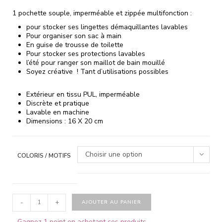
1 pochette souple, imperméable et zippée multifonction :
pour stocker ses lingettes démaquillantes lavables
Pour organiser son sac à main
En guise de trousse de toilette
Pour stocker ses protections lavables
l’été pour ranger son maillot de bain mouillé
Soyez créative ! Tant d’utilisations possibles
Extérieur en tissu PUL, imperméable
Discrète et pratique
Lavable en machine
Dimensions : 16 X 20 cm
Choisir une option
COLORIS / MOTIFS
-
+
AJOUTER AU PANIER
Gagnez 1 point en achetant ces produits