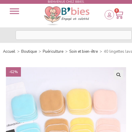
BIENVENUE CHEZ BBIES.
0
Accueil
>
Boutique
>
Puériculture
>
Soin et bien-être
>
40 lingettes la
-62%