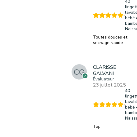
40
linget
lavab
bébé 
bambo
Naiss
Toutes douces et
sechage rapide
CLARISSE
GALVANI
Évaluateur
23 juillet 2025
40
linget
lavab
bébé 
bambo
Naiss
Top