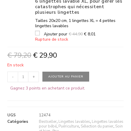
6 lingettes lavable XL, pour gérer les
catastrophes qui nécessitent
plusieurs lingettes
Tailles 20x20 cm, 1 lingettes XL = 4 petites
lingettes lavables
Ajouter pour
€
44,90
€
8,01
Rupture de stock
€
79,20
€
29,90
En stock
-
+
AJOUTER AU PANIER
Gagnez 3 points en achetant ce produit.
UGS
12474
Catégories
Bestseller
,
Lingettes lavables
,
Lingettes lavables
pour bébé
,
Puériculture
,
Sélection du panier
,
Soin