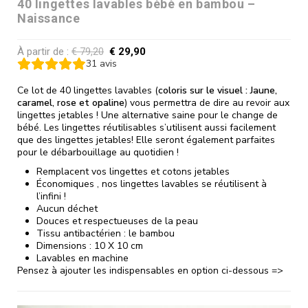
40 lingettes lavables bébé en bambou –
Naissance
À partir de :
€
79,20
€
29,90
31
avis
Ce lot de 40 lingettes lavables (
coloris sur le visuel : Jaune,
caramel, rose et opaline
) vous permettra de dire au revoir aux
lingettes jetables ! Une alternative saine pour le change de
bébé. Les lingettes réutilisables s’utilisent aussi facilement
que des lingettes jetables! Elle seront également parfaites
pour le débarbouillage au quotidien !
Remplacent vos lingettes et cotons jetables
Économiques , nos lingettes lavables se réutilisent à
l’infini !
Aucun déchet
Douces et respectueuses de la peau
Tissu antibactérien : le bambou
Dimensions : 10 X 10 cm
Lavables en machine
Pensez à ajouter les indispensables en option ci-dessous =>