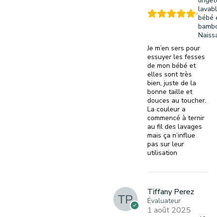
linget
lavab
bébé 
bambo
Naiss
Je m’en sers pour
essuyer les fesses
de mon bébé et
elles sont très
bien, juste de la
bonne taille et
douces au toucher.
La couleur a
commencé à ternir
au fil des lavages
mais ça n’influe
pas sur leur
utilisation
Tiffany Perez
Évaluateur
1 août 2025