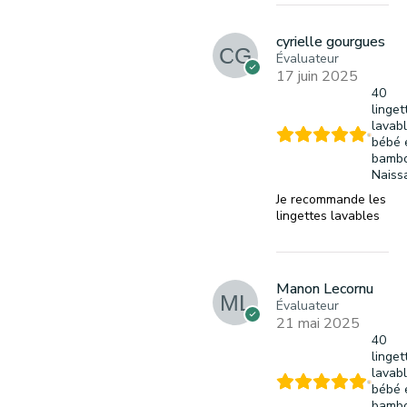
cyrielle gourgues
Évaluateur
17 juin 2025
40
linget
lavab
bébé 
bambo
Naiss
Je recommande les
lingettes lavables
Manon Lecornu
Évaluateur
21 mai 2025
40
linget
lavab
bébé 
bambo