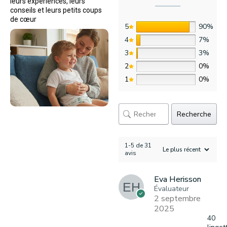
leurs expériences, leurs
conseils et leurs petits coups
de cœur
5
90%
4
7%
3
3%
2
0%
1
0%
Recherche
1-5 de 31
avis
Eva Herisson
Évaluateur
2 septembre
2025
40