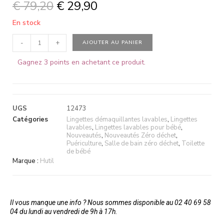
€
79,20
€
29,90
En stock
-
+
AJOUTER AU PANIER
Gagnez 3 points en achetant ce produit.
UGS
12473
Catégories
Lingettes démaquillantes lavables
,
Lingettes
lavables
,
Lingettes lavables pour bébé
,
Nouveautés
,
Nouveautés Zéro déchet
,
Puériculture
,
Salle de bain zéro déchet
,
Toilette
de bébé
Marque :
Hutil
Il vous manque une info ? Nous sommes disponible au 02 40 69 58
04 du lundi au vendredi de 9h à 17h.