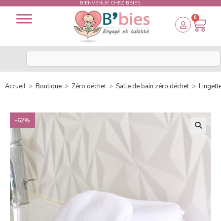
BIENVENUE CHEZ BBIES.
0
Accueil
>
Boutique
>
Zéro déchet
>
Salle de bain zéro déchet
>
Lingett
-62%