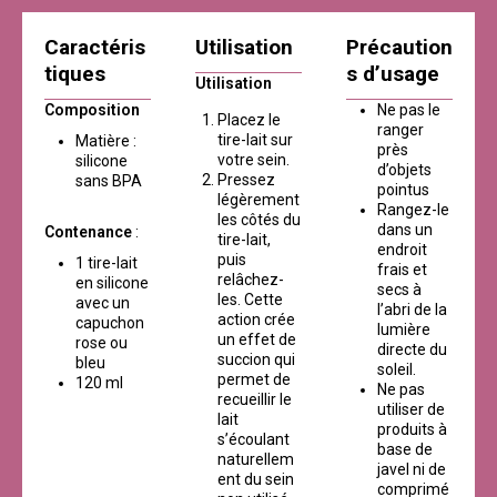
Caractéris
Utilisation
Précaution
tiques
s d’usage
Utilisation
Composition
Ne pas le
Placez le
ranger
tire-lait sur
Matière :
près
votre sein.
silicone
d’objets
Pressez
sans BPA
pointus
légèrement
Rangez-le
les côtés du
dans un
Contenance
:
tire-lait,
endroit
puis
1 tire-lait
frais et
relâchez-
en silicone
secs à
les. Cette
avec un
l’abri de la
action crée
capuchon
lumière
un effet de
rose ou
directe du
succion qui
bleu
soleil.
permet de
120 ml
Ne pas
recueillir le
utiliser de
lait
produits à
s’écoulant
base de
naturellem
javel ni de
ent du sein
comprimé