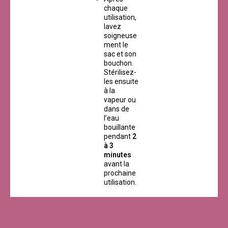
chaque
utilisation,
lavez
soigneuse
ment le
sac et son
bouchon.
Stérilisez-
les ensuite
à la
vapeur ou
dans de
l’eau
bouillante
pendant
2
à 3
minutes
avant la
prochaine
utilisation.