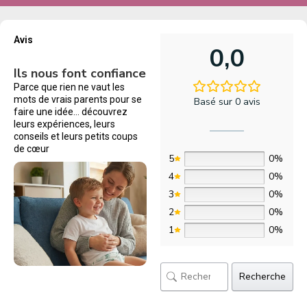
Avis
0,0
Ils nous font confiance
Parce que rien ne vaut les
mots de vrais parents pour se
Basé sur 0 avis
faire une idée… découvrez
leurs expériences, leurs
conseils et leurs petits coups
de cœur
5
0%
4
0%
3
0%
2
0%
1
0%
Recherche