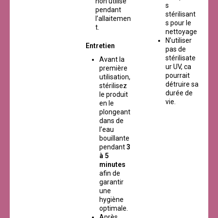
non utilisé
s
pendant
stérilisant
l’allaitemen
s pour le
t.
nettoyage
N’utiliser
Entretien
pas de
stérilisate
Avant la
ur UV, ca
première
pourrait
utilisation,
détruire sa
stérilisez
durée de
le produit
vie.
en le
plongeant
dans de
l’eau
bouillante
pendant
3
à 5
minutes
afin de
garantir
une
hygiène
optimale.
Après