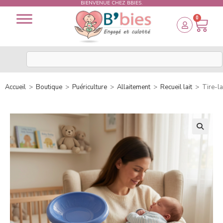
BIENVENUE CHEZ BBIES.
0
Accueil
>
Boutique
>
Puériculture
>
Allaitement
>
Recueil lait
>
Tire-la