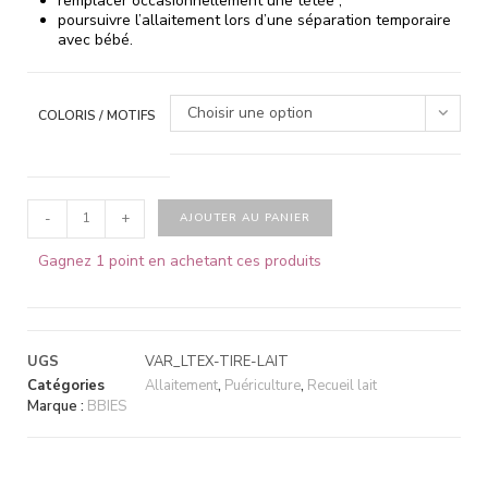
remplacer occasionnellement une tétée ;
poursuivre l’allaitement lors d’une séparation temporaire
avec bébé.
Choisir une option
COLORIS / MOTIFS
-
+
AJOUTER AU PANIER
Gagnez 1 point en achetant ces produits
UGS
VAR_LTEX-TIRE-LAIT
Catégories
Allaitement
,
Puériculture
,
Recueil lait
Marque :
BBIES