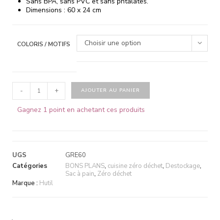
Sans BPA, sans PVC et sans phtalates.
Dimensions : 60 x 24 cm
Choisir une option
COLORIS / MOTIFS
-
+
AJOUTER AU PANIER
Gagnez 1 point en achetant ces produits
UGS
GRE60
Catégories
BONS PLANS
,
cuisine zéro déchet
,
Destockage
,
Sac à pain
,
Zéro déchet
Marque :
Hutil