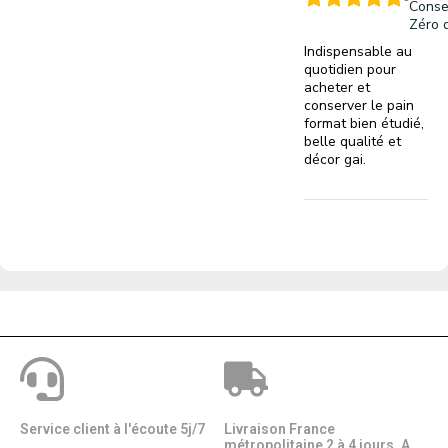
Conse
Zéro 
Indispensable au
quotidien pour
acheter et
conserver le pain
format bien étudié,
belle qualité et
décor gai.
Service client à l'écoute 5j/7
Livraison France
métropolitaine 2 à 4 jours. A