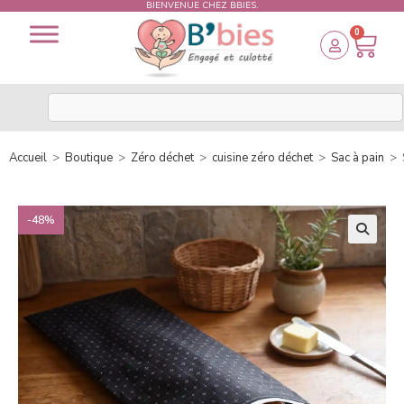
BIENVENUE CHEZ BBIES.
0
Accueil
>
Boutique
>
Zéro déchet
>
cuisine zéro déchet
>
Sac à pain
>
-48%