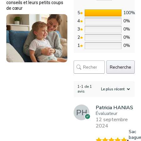
conseils et leurs petits coups
de cœur
5
100%
4
0%
3
0%
2
0%
1
0%
Recherche
1-1 de 1
avis
Patricia HANIAS
Évaluateur
12 septembre
2024
Sac
bague