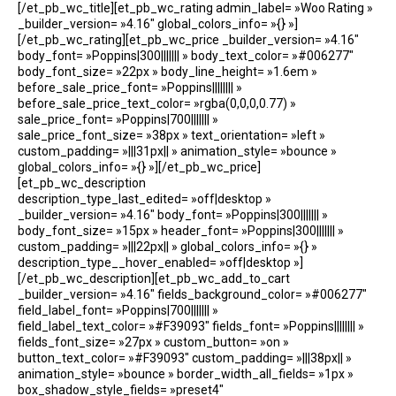
[/et_pb_wc_title][et_pb_wc_rating admin_label= »Woo Rating »
_builder_version= »4.16″ global_colors_info= »{} »]
[/et_pb_wc_rating][et_pb_wc_price _builder_version= »4.16″
body_font= »Poppins|300||||||| » body_text_color= »#006277″
body_font_size= »22px » body_line_height= »1.6em »
before_sale_price_font= »Poppins|||||||| »
before_sale_price_text_color= »rgba(0,0,0,0.77) »
sale_price_font= »Poppins|700||||||| »
sale_price_font_size= »38px » text_orientation= »left »
custom_padding= »|||31px|| » animation_style= »bounce »
global_colors_info= »{} »][/et_pb_wc_price]
[et_pb_wc_description
description_type_last_edited= »off|desktop »
_builder_version= »4.16″ body_font= »Poppins|300||||||| »
body_font_size= »15px » header_font= »Poppins|300||||||| »
custom_padding= »|||22px|| » global_colors_info= »{} »
description_type__hover_enabled= »off|desktop »]
[/et_pb_wc_description][et_pb_wc_add_to_cart
_builder_version= »4.16″ fields_background_color= »#006277″
field_label_font= »Poppins|700||||||| »
field_label_text_color= »#F39093″ fields_font= »Poppins|||||||| »
fields_font_size= »27px » custom_button= »on »
button_text_color= »#F39093″ custom_padding= »|||38px|| »
animation_style= »bounce » border_width_all_fields= »1px »
box_shadow_style_fields= »preset4″