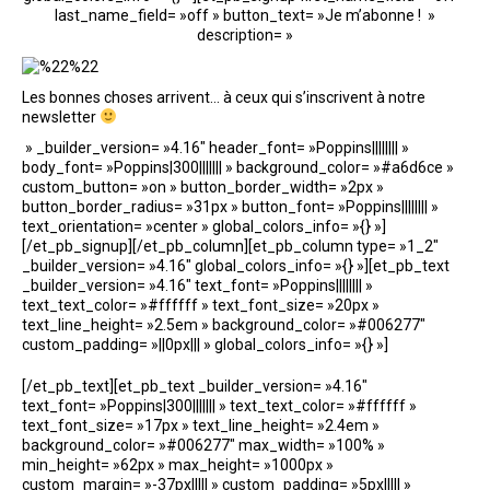
last_name_field= »off » button_text= »Je m’abonne ! »
description= »
Les bonnes choses arrivent… à ceux qui s’inscrivent à notre
newsletter
» _builder_version= »4.16″ header_font= »Poppins|||||||| »
body_font= »Poppins|300||||||| » background_color= »#a6d6ce »
custom_button= »on » button_border_width= »2px »
button_border_radius= »31px » button_font= »Poppins|||||||| »
text_orientation= »center » global_colors_info= »{} »]
[/et_pb_signup][/et_pb_column][et_pb_column type= »1_2″
_builder_version= »4.16″ global_colors_info= »{} »][et_pb_text
_builder_version= »4.16″ text_font= »Poppins|||||||| »
text_text_color= »#ffffff » text_font_size= »20px »
text_line_height= »2.5em » background_color= »#006277″
custom_padding= »||0px||| » global_colors_info= »{} »]
[/et_pb_text][et_pb_text _builder_version= »4.16″
text_font= »Poppins|300||||||| » text_text_color= »#ffffff »
text_font_size= »17px » text_line_height= »2.4em »
background_color= »#006277″ max_width= »100% »
min_height= »62px » max_height= »1000px »
custom_margin= »-37px||||| » custom_padding= »5px||||| »