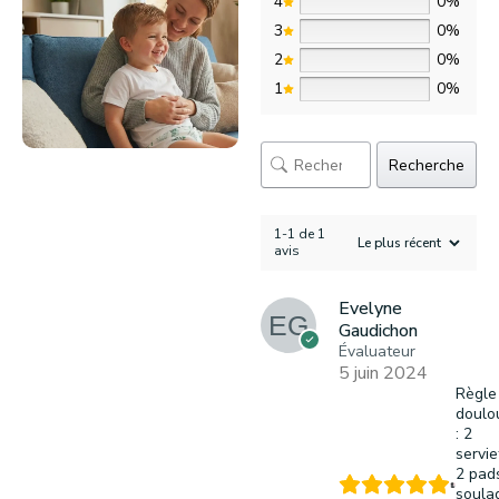
4
0%
3
0%
2
0%
1
0%
Recherche
1-1 de 1
avis
Evelyne
Gaudichon
Évaluateur
5 juin 2024
Règle
doulo
: 2
servie
2 pad
soula