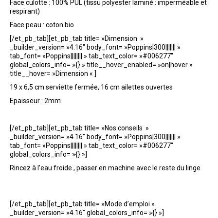
Face culotte : 100% PUL (tissu polyester laminé : imperméable et
respirant)
Face peau : coton bio
[/et_pb_tab][et_pb_tab title= »Dimension »
_builder_version= »4.16″ body_font= »Poppins|300||||||| »
tab_font= »Poppins|||||||| » tab_text_color= »#006277″
global_colors_info= »{} » title__hover_enabled= »on|hover »
title__hover= »Dimension « ]
19 x 6,5 cm serviette fermée, 16 cm ailettes ouvertes
Epaisseur : 2mm
[/et_pb_tab][et_pb_tab title= »Nos conseils »
_builder_version= »4.16″ body_font= »Poppins|300||||||| »
tab_font= »Poppins|||||||| » tab_text_color= »#006277″
global_colors_info= »{} »]
Rincez à l’eau froide , passer en machine avec le reste du linge
[/et_pb_tab][et_pb_tab title= »Mode d’emploi »
_builder_version= »4.16″ global_colors_info= »{} »]