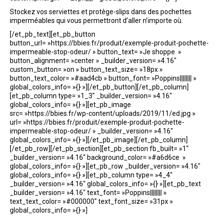
Stockez vos serviettes et protège-slips dans des pochettes
imperméables qui vous permettront d’aller n’importe où.
[/et_pb_text][et_pb_button
button_url= »https://bbies.fr/produit/exemple-produit-pochette-
impermeable-stop-odeur/ » button_text= »Je shoppe »
button_alignment= »center » _builder_version= »4.16″
custom_button= »on » button_text_size= »18px »
button_text_color= »#aad4cb » button_font= »Poppins|||||||| »
global_colors_info= »{} »][/et_pb_button][/et_pb_column]
[et_pb_column type= »1_3″ _builder_version= »4.16″
global_colors_info= »{} »][et_pb_image
src= »https://bbies.fr/wp-content/uploads/2019/11/ed.jpg »
url= »https://bbies.fr/produit/exemple-produit-pochette-
impermeable-stop-odeur/ » _builder_version= »4.16″
global_colors_info= »{} »][/et_pb_image][/et_pb_column]
[/et_pb_row][/et_pb_section][et_pb_section fb_built= »1″
_builder_version= »4.16″ background_color= »#a6d6ce »
global_colors_info= »{} »][et_pb_row _builder_version= »4.16″
global_colors_info= »{} »][et_pb_column type= »4_4″
_builder_version= »4.16″ global_colors_info= »{} »][et_pb_text
_builder_version= »4.16″ text_font= »Poppins|||||||| »
text_text_color= »#000000″ text_font_size= »31px »
global_colors_info= »{} »]