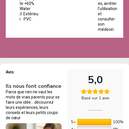
te +60%
es, arrêter
Water
l’utilisation
// Extérieu
et
r : PVC
consulter
son
médecin.
Avis
5,0
Ils nous font confiance
Parce que rien ne vaut les
mots de vrais parents pour se
Basé sur 1 avis
faire une idée… découvrez
leurs expériences, leurs
conseils et leurs petits coups
de cœur
5
100%