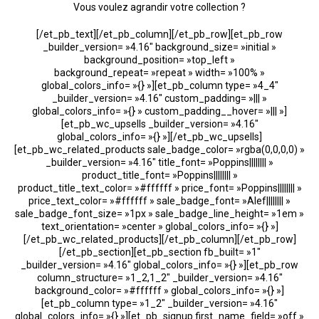
Vous voulez agrandir votre collection ?
[/et_pb_text][/et_pb_column][/et_pb_row][et_pb_row
_builder_version= »4.16″ background_size= »initial »
background_position= »top_left »
background_repeat= »repeat » width= »100% »
global_colors_info= »{} »][et_pb_column type= »4_4″
_builder_version= »4.16″ custom_padding= »||| »
global_colors_info= »{} » custom_padding__hover= »||| »]
[et_pb_wc_upsells _builder_version= »4.16″
global_colors_info= »{} »][/et_pb_wc_upsells]
[et_pb_wc_related_products sale_badge_color= »rgba(0,0,0,0) »
_builder_version= »4.16″ title_font= »Poppins|||||||| »
product_title_font= »Poppins|||||||| »
product_title_text_color= »#ffffff » price_font= »Poppins|||||||| »
price_text_color= »#ffffff » sale_badge_font= »Alef|||||||| »
sale_badge_font_size= »1px » sale_badge_line_height= »1em »
text_orientation= »center » global_colors_info= »{} »]
[/et_pb_wc_related_products][/et_pb_column][/et_pb_row]
[/et_pb_section][et_pb_section fb_built= »1″
_builder_version= »4.16″ global_colors_info= »{} »][et_pb_row
column_structure= »1_2,1_2″ _builder_version= »4.16″
background_color= »#ffffff » global_colors_info= »{} »]
[et_pb_column type= »1_2″ _builder_version= »4.16″
global_colors_info= »{} »][et_pb_signup first_name_field= »off »