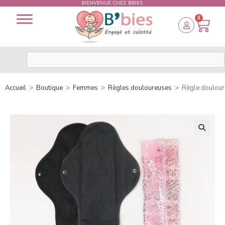
BIENVENUE CHEZ BBIES.
0
Accueil
>
Boutique
>
Femmes
>
Règles douloureuses
>
Règle douloure