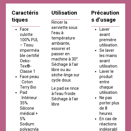
Caractéris
Utilisation
Précaution
tiques
s d’usage
Rincer la
serviette sous
Face
Laver
l’eau à
culotte :
avant
température
100% PUL
première
ambiante,
– Tissu
utilisation.
essorer et
imperméa
Se laver
passer en
ble certifié
les mains
machine à 30°.
Oeko-
avant
Séchage à l’air
Tex®-
utilisation.
libre ou au
Classe 1
Laver le
sèche-linge sur
Face peau
produit
cycle doux.
: Coton
entre
Terry Bio
chaque
Le pad se rince
Pad
utilisation.
à l’eau froide.
: Intérieur :
Ne pas
Séchage à l’air
35%
porter plus
libre
Silicone
de 8
médical +
heures.
5%
En cas de
Sodium
réactions
polyacryla
indésirabl