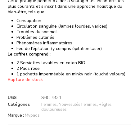
Cette pratique permet d’aider à soulager les inconforts les
plus courants et s’inscrit dans une approche holistique du
bien-être, tels que :
Constipation
Circulation sanguine (Jambes lourdes, varices)
Troubles du sommeil
Problèmes cutanés
Phénomènes inflammatoires
Feu de l’épilation (y compris épilation laser)
Le coffret comprend :
2 Serviettes lavables en coton BIO
2 Pads rose
1 pochette imperméable en minky noir (touché velours)
Rupture de stock
UGS
SHC-4431
Catégories
Femmes
,
Nouveautés Femmes
,
Règles
douloureuses
Marque :
Mypads