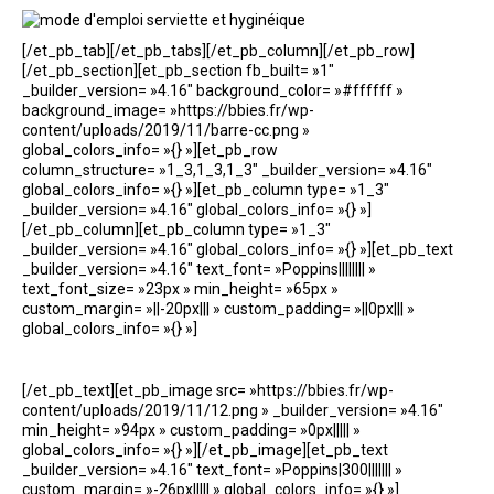
[/et_pb_tab][/et_pb_tabs][/et_pb_column][/et_pb_row]
[/et_pb_section][et_pb_section fb_built= »1″
_builder_version= »4.16″ background_color= »#ffffff »
background_image= »https://bbies.fr/wp-
content/uploads/2019/11/barre-cc.png »
global_colors_info= »{} »][et_pb_row
column_structure= »1_3,1_3,1_3″ _builder_version= »4.16″
global_colors_info= »{} »][et_pb_column type= »1_3″
_builder_version= »4.16″ global_colors_info= »{} »]
[/et_pb_column][et_pb_column type= »1_3″
_builder_version= »4.16″ global_colors_info= »{} »][et_pb_text
_builder_version= »4.16″ text_font= »Poppins|||||||| »
text_font_size= »23px » min_height= »65px »
custom_margin= »||-20px||| » custom_padding= »||0px||| »
global_colors_info= »{} »]
[/et_pb_text][et_pb_image src= »https://bbies.fr/wp-
content/uploads/2019/11/12.png » _builder_version= »4.16″
min_height= »94px » custom_padding= »0px||||| »
global_colors_info= »{} »][/et_pb_image][et_pb_text
_builder_version= »4.16″ text_font= »Poppins|300||||||| »
custom_margin= »-26px||||| » global_colors_info= »{} »]