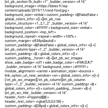
[et_pb_section fb_built= »1″ _builder_version= »4.16″
background_image= »https://bbies.fr/wp-
content/uploads/2019/11/rond-fond.jpg »
background_size= »initial » custom_padding= »||||false|false »
global_colors_info= »{} »][et_pb_row
column_structure= »1_2,1_2″ _builder_version= »4.16″
background_color= »#ffffff » background_size= »initial »
background_position= »top_left »
background_repeat= »repeat » width= »100% »
custom_margin= »|434px||auto|| »
custom_padding= »||||false|false » global_colors_info= »{} »]
[et_pb_column type= »1_2″ _builder_version= »4.16″
custom_padding= »||| » global_colors_info= »{} »
custom_padding__hover= »||| »][et_pb_wc_images
show_sale_badge= »off » sale_badge_color= »#9ACEA7″
_builder_version= »4.16″ background_color= »#ffffff »
module_alignment= »center » animation_style= »bounce »
link_option_url_new_window= »on » global_colors_info= »{} »]
[/et_pb_wc_images][/et_pb_column][et_pb_column
type= »1_2″ _builder_version= »4.16″ custom_padding= »||| »
global_colors_info= »{} » custom_padding__hover= »||| »]
[et_pb_wc_title _builder_version= »4.16″
header_font= »Poppins|||||||| »
header_text_color= »rgba(0,0,0,0.58) »
custom_padding= »|||28px|| » global_colors_info= »{} »]