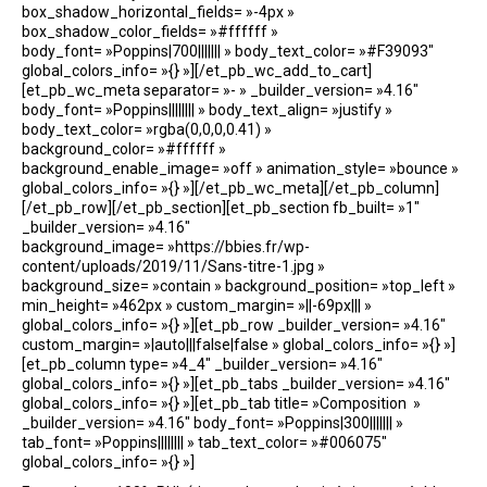
box_shadow_horizontal_fields= »-4px »
box_shadow_color_fields= »#ffffff »
body_font= »Poppins|700||||||| » body_text_color= »#F39093″
global_colors_info= »{} »][/et_pb_wc_add_to_cart]
[et_pb_wc_meta separator= »- » _builder_version= »4.16″
body_font= »Poppins|||||||| » body_text_align= »justify »
body_text_color= »rgba(0,0,0,0.41) »
background_color= »#ffffff »
background_enable_image= »off » animation_style= »bounce »
global_colors_info= »{} »][/et_pb_wc_meta][/et_pb_column]
[/et_pb_row][/et_pb_section][et_pb_section fb_built= »1″
_builder_version= »4.16″
background_image= »https://bbies.fr/wp-
content/uploads/2019/11/Sans-titre-1.jpg »
background_size= »contain » background_position= »top_left »
min_height= »462px » custom_margin= »||-69px||| »
global_colors_info= »{} »][et_pb_row _builder_version= »4.16″
custom_margin= »|auto|||false|false » global_colors_info= »{} »]
[et_pb_column type= »4_4″ _builder_version= »4.16″
global_colors_info= »{} »][et_pb_tabs _builder_version= »4.16″
global_colors_info= »{} »][et_pb_tab title= »Composition »
_builder_version= »4.16″ body_font= »Poppins|300||||||| »
tab_font= »Poppins|||||||| » tab_text_color= »#006075″
global_colors_info= »{} »]