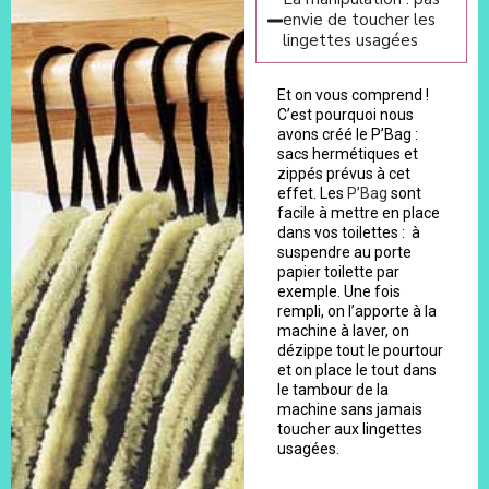
envie de toucher les
lingettes usagées
Et on vous comprend !
C’est pourquoi nous
avons créé le P’Bag :
sacs hermétiques et
zippés prévus à cet
effet. Les
P’Bag
sont
facile à mettre en place
dans vos toilettes : à
suspendre au porte
papier toilette par
exemple. Une fois
rempli, on l’apporte à la
machine à laver, on
dézippe tout le pourtour
et on place le tout dans
le tambour de la
machine sans jamais
toucher aux lingettes
usagées.