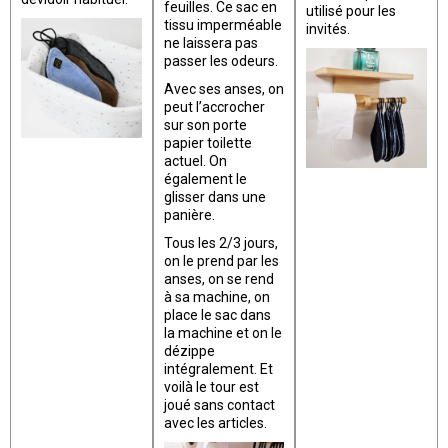
feuilles. Ce sac en
utilisé pour les
tissu imperméable
invités.
ne laissera pas
passer les odeurs.
Avec ses anses, on
peut l’accrocher
sur son porte
papier toilette
actuel. On
également le
glisser dans une
panière.
Tous les 2/3 jours,
on le prend par les
anses, on se rend
à sa machine, on
place le sac dans
la machine et on le
dézippe
intégralement. Et
voilà le tour est
joué sans contact
avec les articles.