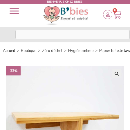
BIENVENUE CHEZ BBIES.
0
Accueil
>
Boutique
>
Zéro déchet
>
Hygiène intime
>
Papier toilette la
-33%