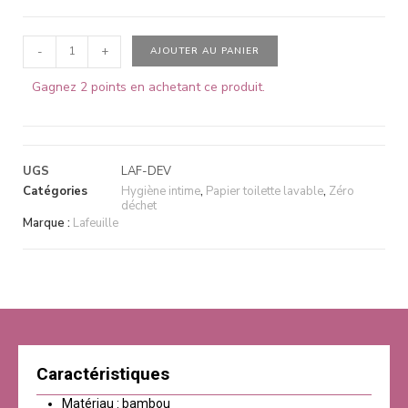
-
+
AJOUTER AU PANIER
Gagnez 2 points en achetant ce produit.
UGS
LAF-DEV
Catégories
Hygiène intime
,
Papier toilette lavable
,
Zéro
déchet
Marque :
Lafeuille
Caractéristiques
Matériau : bambou