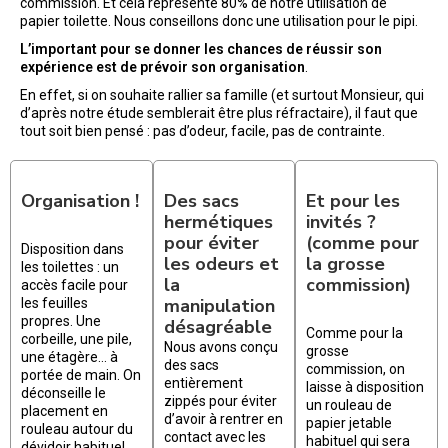
commission. Et cela représente 80% de notre utilisation de
papier toilette. Nous conseillons donc une utilisation pour le pipi.
L’important pour se donner les chances de réussir son
expérience est de prévoir son organisation
.
En effet, si on souhaite rallier sa famille (et surtout Monsieur, qui
d’après notre étude semblerait être plus réfractaire), il faut que
tout soit bien pensé : pas d’odeur, facile, pas de contrainte.
Organisation !
Des sacs
Et pour les
hermétiques
invités ?
pour éviter
(comme pour
Disposition dans
les odeurs et
la grosse
les toilettes : un
la
commission)
accès facile pour
manipulation
les feuilles
propres. Une
désagréable
Comme pour la
corbeille, une pile,
Nous avons conçu
grosse
une étagère… à
des sacs
commission, on
portée de main. On
entièrement
laisse à disposition
déconseille le
zippés pour éviter
un rouleau de
placement en
d’avoir à rentrer en
papier jetable
rouleau autour du
contact avec les
habituel qui sera
dévidoir habituel.