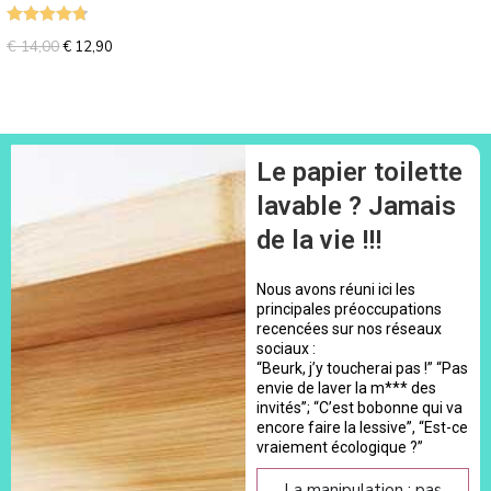
Note
4.80
€
14,00
€
12,90
sur 5
Le papier toilette
lavable ? Jamais
de la vie !!!
Nous avons réuni ici les
principales préoccupations
recencées sur nos réseaux
sociaux :
“Beurk, j’y toucherai pas !” “Pas
envie de laver la m*** des
invités”; “C’est bobonne qui va
encore faire la lessive”, “Est-ce
vraiement écologique ?”
La manipulation : pas