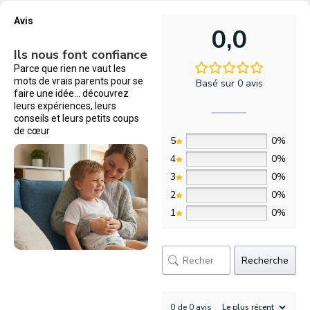
Avis
0,0
Ils nous font confiance
Parce que rien ne vaut les
mots de vrais parents pour se
Basé sur 0 avis
faire une idée… découvrez
leurs expériences, leurs
conseils et leurs petits coups
de cœur
5
0%
4
0%
3
0%
2
0%
1
0%
Recherche
0 de 0 avis