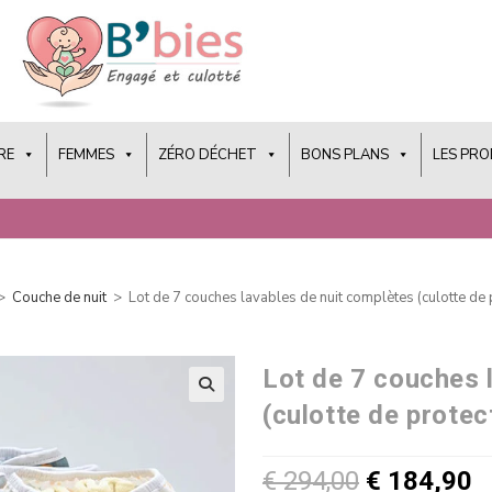
RE
FEMMES
ZÉRO DÉCHET
BONS PLANS
LES PR
>
Couche de nuit
>
Lot de 7 couches lavables de nuit complètes (culotte de
Lot de 7 couches 
(culotte de prote
€
294,00
€
184,90