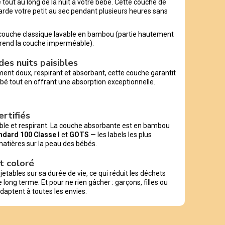
tout au long de la nuit à votre bébé. Cette couche de
arde votre petit au sec pendant plusieurs heures sans
la couche classique lavable en bambou (partie hautement
i rend la couche imperméable).
es nuits paisibles
t doux, respirant et absorbant, cette couche garantit
bé tout en offrant une absorption exceptionnelle.
ertifiés
able et respirant. La couche absorbante est en bambou
dard 100 Classe I
et
GOTS
— les labels les plus
 matières sur la peau des bébés.
t coloré
ables sur sa durée de vie, ce qui réduit les déchets
 long terme. Et pour ne rien gâcher : garçons, filles ou
adaptent à toutes les envies.