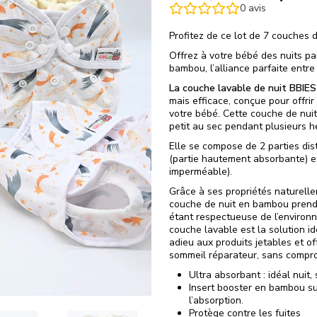
0
avis
Profitez de ce lot de 7 couches 
Offrez à votre bébé des nuits pa
bambou, l’alliance parfaite entre 
La couche lavable de nuit BBIES
mais efficace, conçue pour offrir
votre bébé. Cette couche de nui
petit au sec pendant plusieurs h
Elle se compose de 2 parties dis
(partie hautement absorbante) et
imperméable).
Grâce à ses propriétés naturelle
couche de nuit en bambou prend 
étant respectueuse de l’environne
couche lavable est la solution id
adieu aux produits jetables et o
sommeil réparateur, sans compro
Ultra absorbant : idéal nuit, 
Insert booster en bambou s
l’absorption.
Protège contre les fuites