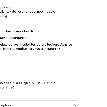
-pression
L : textile respirant et imperméable
-21kg
couches complètes de nuit :
couche absorbante
modèle de vos 7 culottes de protection. Dans ce
 prendre 2 modèles si vous le souhaitez.
avable classique Nuit - Partie
e
× 7