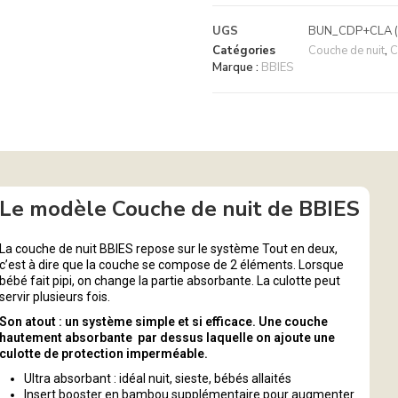
UGS
BUN_CDP+CLA (
Catégories
Couche de nuit
,
C
Marque :
BBIES
Le modèle Couche de nuit de BBIES
La couche de nuit BBIES repose sur le système Tout en deux,
c’est à dire que la couche se compose de 2 éléments. Lorsque
bébé fait pipi, on change la partie absorbante. La culotte peut
servir plusieurs fois.
Son atout : un système simple et si efficace. Une couche
hautement absorbante par dessus laquelle on ajoute une
culotte de protection imperméable.
Ultra absorbant : idéal nuit, sieste, bébés allaités
Insert booster en bambou supplémentaire pour augmenter