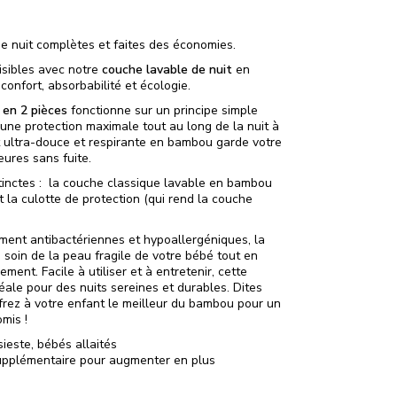
de nuit complètes et faites des économies.
isibles avec notre
couche lavable de nuit
en
confort, absorbabilité et écologie.
 en 2 pièces
fonctionne sur un principe simple
 une protection maximale tout au long de la nuit à
t ultra-douce et respirante en bambou garde votre
eures sans fuite.
tinctes : la couche classique lavable en bambou
 la culotte de protection (qui rend la couche
ment antibactériennes et hypoallergéniques, la
soin de la peau fragile de votre bébé tout en
ment. Facile à utiliser et à entretenir, cette
éale pour des nuits sereines et durables. Dites
ffrez à votre enfant le meilleur du bambou pour un
mis !
sieste, bébés allaités
upplémentaire pour augmenter en plus