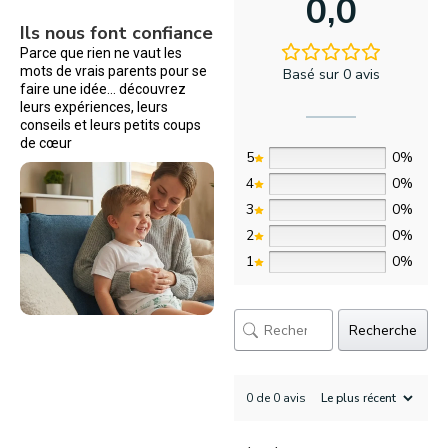
0,0
Ils nous font confiance
Parce que rien ne vaut les
mots de vrais parents pour se
Basé sur 0 avis
faire une idée… découvrez
leurs expériences, leurs
conseils et leurs petits coups
de cœur
5
0%
4
0%
3
0%
2
0%
1
0%
Recherche
0 de 0 avis