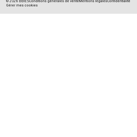
© 2026 BBIES
Conditions générales de vente
Mentions légales
Confidentialité
Gérer mes cookies