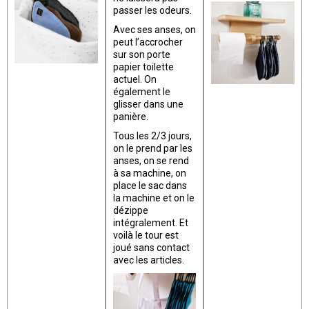
passer les odeurs.
Avec ses anses, on
peut l’accrocher
sur son porte
papier toilette
actuel. On
également le
glisser dans une
panière.
Tous les 2/3 jours,
on le prend par les
anses, on se rend
à sa machine, on
place le sac dans
la machine et on le
dézippe
intégralement. Et
voilà le tour est
joué sans contact
avec les articles.