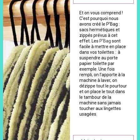
Et on vous comprend !
C’est pourquoi nous
avons créé le P’Bag :
sacs hermétiques et
zippés prévus à cet
effet. Les
P’Bag
sont
facile à mettre en place
dans vos toilettes : à
suspendre au porte
papier toilette par
exemple. Une fois
rempli, on l’apporte à la
machine à laver, on
dézippe tout le pourtour
et on place le tout dans
le tambour de la
machine sans jamais
toucher aux lingettes
usagées.