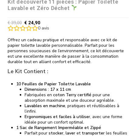
Kit découverte 11 pièces : Papier Toilette
Lavable et Zéro Déchet
€
39,00
€
24,90
0
avis
Offrez un cadeau pratique et responsable avec ce kit de
papier toilette lavable personnalisable. Parfait pour les
personnes soucieuses de l’environnement, ce kit découverte
est une excellente manière de passer à la consommation
durable tout en alliant confort et efficacité.
Le Kit Contient :
10 Feuilles de Papier Toilette Lavable
Dimensions : 17 x 11 cm
Fabriquées en
coton Terry certifié
pour une
absorption maximale et une douceur agréable.
Lavables en machine
, pratiques et réutilisables à
l’infini.
Ergonomiques et faciles à utiliser
, avec une forme
idéale pour un confort optimal.
1 Sac de Rangement Imperméable et Zippé
Parfait pour
stocker
,
laver
et
transporter
les feuilles