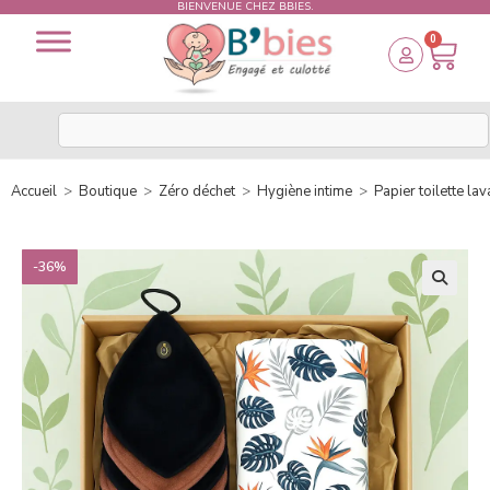
BIENVENUE CHEZ BBIES.
0
Accueil
>
Boutique
>
Zéro déchet
>
Hygiène intime
>
Papier toilette la
-36%