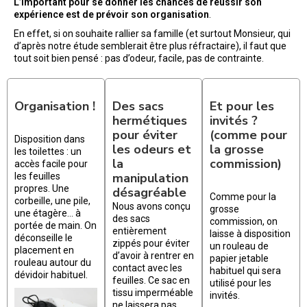
L’important pour se donner les chances de réussir son
expérience est de prévoir son organisation
.
En effet, si on souhaite rallier sa famille (et surtout Monsieur, qui
d’après notre étude semblerait être plus réfractaire), il faut que
tout soit bien pensé : pas d’odeur, facile, pas de contrainte.
Organisation !
Des sacs
Et pour les
hermétiques
invités ?
pour éviter
(comme pour
Disposition dans
les odeurs et
la grosse
les toilettes : un
la
commission)
accès facile pour
manipulation
les feuilles
propres. Une
désagréable
Comme pour la
corbeille, une pile,
Nous avons conçu
grosse
une étagère… à
des sacs
commission, on
portée de main. On
entièrement
laisse à disposition
déconseille le
zippés pour éviter
un rouleau de
placement en
d’avoir à rentrer en
papier jetable
rouleau autour du
contact avec les
habituel qui sera
dévidoir habituel.
feuilles. Ce sac en
utilisé pour les
tissu imperméable
invités.
ne laissera pas