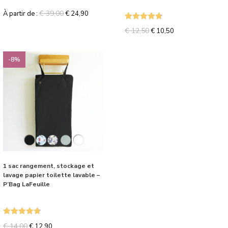
€
39,00
À partir de :
€
24,90
Note
4.75
€
12,50
€
10,50
sur 5
-8%
1 sac rangement, stockage et
lavage papier toilette lavable –
P’Bag LaFeuille
Note
4.80
€
14,00
€
12,90