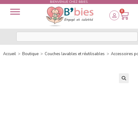
BIENVENUE CHEZ BBIES.
0
Accueil
>
Boutique
>
Couches lavables et réutilisables
>
Accessoires p