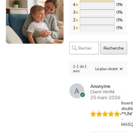
4
0%
3
0%
2
0%
1
0%
Recherche
1-1 de 1
avis
Anonyme
Client Vérifié
25 mars 2026
Insert
doubl
**UNI
-
MAS