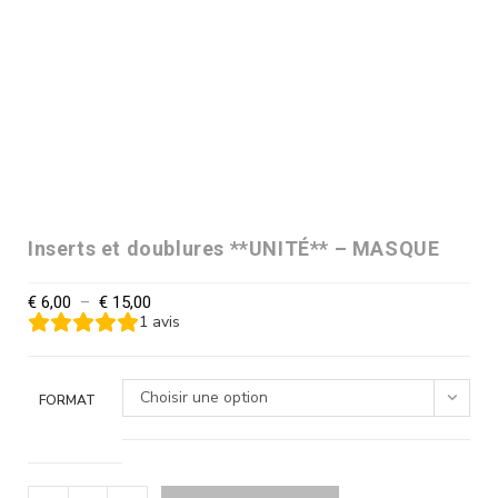
Inserts et doublures **UNITÉ** – MASQUE
€
6,00
–
€
15,00
1
avis
Choisir une option
FORMAT