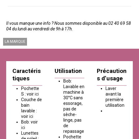
Il vous manque une info ? Nous sommes disponible au 02 40 69 58
04 du lundi au vendredi de 9h à 17h.
LA MARQUE
Caractéris
Utilisation
Précaution
tiques
s d’usage
Bob:
Lavable en
Pochette
Laver
machine à
S : voir
ici
avant la
30°C sans
Couche de
première
essorage,
bain
utilisation
pas de
lavable :
sèche-
voir
ici
linge, pas
Bob: voir
de
ici
repassage
Lunettes
Pochette
de soleil :