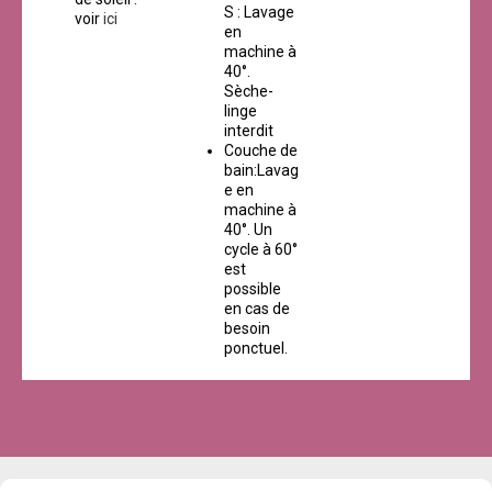
S : Lavage
voir
ici
en
machine à
40°.
Sèche-
linge
interdit
Couche de
bain:Lavag
e en
machine à
40°. Un
cycle à 60°
est
possible
en cas de
besoin
ponctuel.