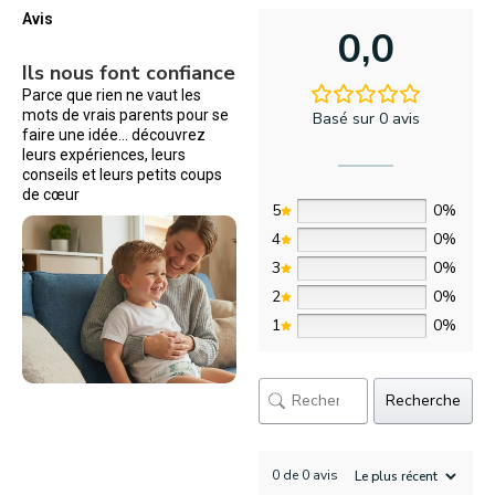
Avis
0,0
Ils nous font confiance
Parce que rien ne vaut les
mots de vrais parents pour se
Basé sur 0 avis
faire une idée… découvrez
leurs expériences, leurs
conseils et leurs petits coups
de cœur
5
0%
4
0%
3
0%
2
0%
1
0%
Recherche
0 de 0 avis