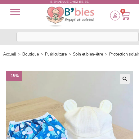
BIENVENUE CHEZ BBIES.
0
Accueil
>
Boutique
>
Puériculture
>
Soin et bien-être
>
Protection solai
-15%