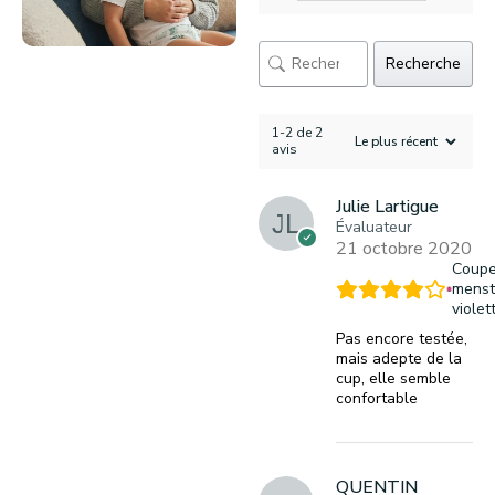
Recherche
1-2 de 2
avis
Julie Lartigue
Évaluateur
21 octobre 2020
Coup
menst
violet
Pas encore testée,
mais adepte de la
cup, elle semble
confortable
QUENTIN