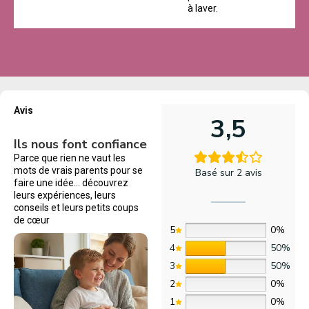
à laver.
Avis
3,5
Ils nous font confiance
Parce que rien ne vaut les
mots de vrais parents pour se
Basé sur 2 avis
faire une idée… découvrez
leurs expériences, leurs
conseils et leurs petits coups
de cœur
5
0%
4
50%
3
50%
2
0%
1
0%