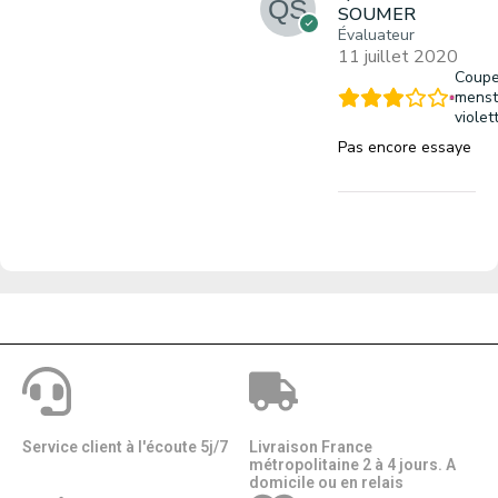
SOUMER
Évaluateur
11 juillet 2020
Coup
menst
violet
Pas encore essaye
Service client à l'écoute 5j/7
Livraison France
métropolitaine 2 à 4 jours. A
domicile ou en relais​​