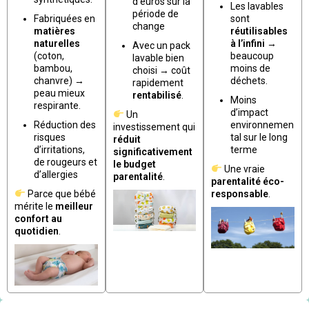
d’euros sur la
Les lavables
période de
Fabriquées en
sont
change
matières
réutilisables
naturelles
à l’infini
→
Avec un pack
(coton,
beaucoup
lavable bien
bambou,
moins de
choisi → coût
chanvre) →
déchets.
rapidement
peau mieux
rentabilisé
.
Moins
respirante.
d’impact
Un
Réduction des
environnemen
investissement qui
risques
tal sur le long
réduit
d’irritations,
terme
significativement
de rougeurs et
le budget
Une vraie
d’allergies
parentalité
.
parentalité éco-
Parce que bébé
responsable
.
mérite le
meilleur
confort au
quotidien
.