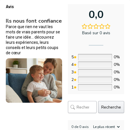
Avis
0,0
Ils nous font confiance
Parce que rien ne vaut les
mots de vrais parents pour se
Basé sur 0 avis
faire une idée… découvrez
leurs expériences, leurs
conseils et leurs petits coups
de cœur
5
0%
4
0%
3
0%
2
0%
1
0%
Recherche
0 de 0 avis