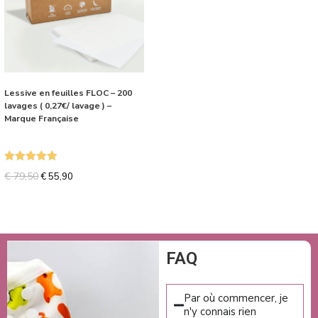
Lessive en feuilles FLOC – 200
lavages ( 0,27€/ lavage ) –
Marque Française
Note
5.00
€
79,50
€
55,90
sur 5
FAQ
Par où commencer, je
n'y connais rien