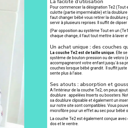
La facilité d’utilisation
Pour commencer la désignation Te2 (Tout en 
culotte (partie imperméable) et la doublure (p
faut changer bébé vous retirer la doublure 
servir à plusieurs reprises. Il suffit de clip
(Par opposition au système Tout en un (Te1) 
chaque change, il faut tout mettre à laver e
Un achat unique : des couches q
La couche Te2 est de taille unique.
Elle se
système de bouton-pression ou de velcro (e
accompagneront votre enfant jusqu`à sa pro
couches lorsque bébé grandit. Il suffit just
sente plus à l’aise.
Ses atouts : absorption et gouss
A l’intérieur de la couche Te2, on peux ajo
doublure : appelées Inserts ou boosters. No
sa doublure clipsable et également un inse
sur notre site sont compatibles. Vous pouv
microfibre pour un effet au sec pour bébé o
La couche Te2 est également conçue avec de
dos et le ventre.