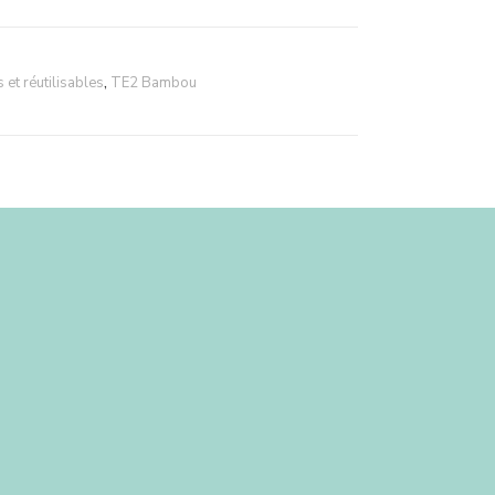
et réutilisables
,
TE2 Bambou