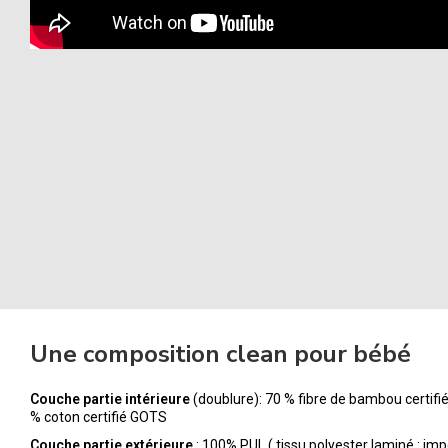
Une composition clean pour bébé
Couche partie intérieure
(doublure): 70 % fibre de bambou certif
% coton certifié GOTS
Couche partie extérieure
: 100% PUL ( tissu polyester laminé : im