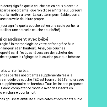
deux) signifie que la couche est en deux pièces : la
artie absorbante) que l’on clipse à l’intérieur. Lorsqu’il
pour la mettre à laver. La culotte imperméable pourra
ser une nouvelle doublure propre.
qui signifie que la couche est en une seule partie : à
t utiliser une nouvelle couche pour bébé)
ui grandissent avec bébé
 règle à la morphologie de votre enfant grâce à un
n largeur et en hauteur). Ainsi, ces couches
preté car il n’est pas nécessaire de racheter des
e de réajuster le réglage de la couche pour que bébé se
ets anti-fuites
uter des parties absorbantes supplémentaires à la
tre modèle de couche TE2 est fourni prêt à l’emploi avec
rt supplémentaire en bambou. Tous les inserts proposés
ez donc compléter ce modèle avec des inserts en
u en chanre pour la nuit.
s goussets antifuite sur les cotés et des rabats sur le