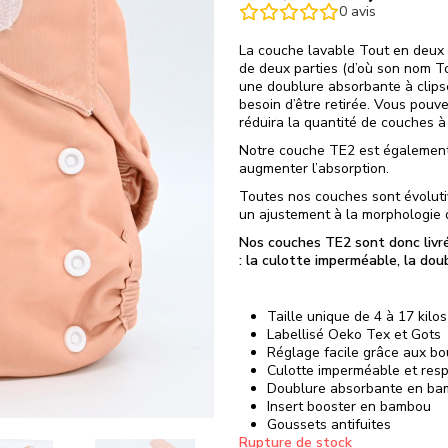
0
avis
La couche lavable Tout en deux 
de deux parties (d’où son nom T
une doublure absorbante à clipser
besoin d’être retirée. Vous pouvez
réduira la quantité de couches à
Notre couche TE2 est également 
augmenter l’absorption.
Toutes nos couches sont évoluti
un ajustement à la morphologie d
Nos couches TE2 sont donc livr
: la culotte imperméable, la dou
Taille unique de 4 à 17 kilos
Labellisé Oeko Tex et Gots
Réglage facile grâce aux bo
Culotte imperméable et resp
Doublure absorbante en b
Insert booster en bambou
Goussets antifuites
Rupture de stock