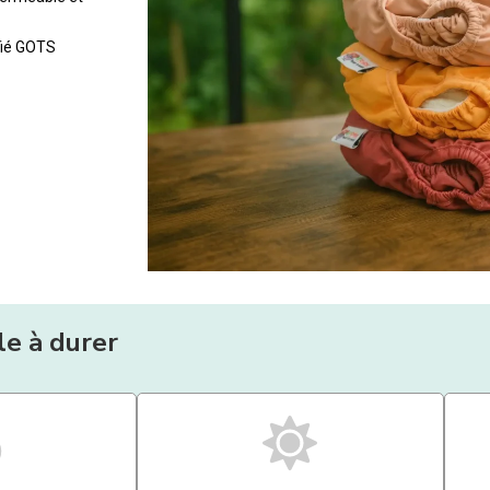
fié GOTS
ile à durer