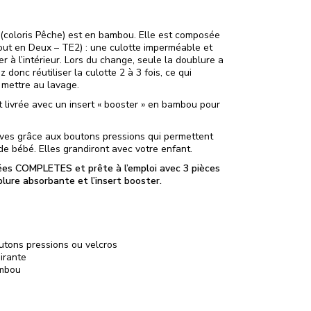
(coloris Pêche) est en bambou. Elle est composée
out en Deux – TE2) : une culotte imperméable et
 à l’intérieur. Lors du change, seule la doublure a
 donc réutiliser la culotte 2 à 3 fois, ce qui
 mettre au lavage.
livrée avec un insert « booster » en bambou pour
ves grâce aux boutons pressions qui permettent
e bébé. Elles grandiront avec votre enfant.
ées COMPLETES et prête à l’emploi avec 3 pièces
blure absorbante et l’insert booster.
utons pressions ou velcros
irante
ambou