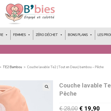
RE
FEMMES
ZÉRO DÉCHET
BONS PLANS
LES PR
>
TE2 Bambou
>
Couche lavable Te2 (Tout en Deux) bambou – Pêche
Couche lavable Te
Pêche
€
28,00
€
19,90