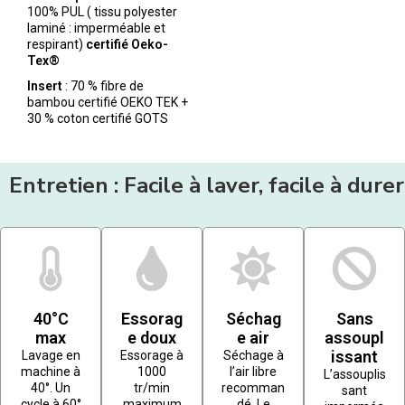
100% PUL ( tissu polyester
laminé : imperméable et
respirant)
certifié Oeko-
Tex®
Insert
: 70 % fibre de
bambou certifié OEKO TEK +
30 % coton certifié GOTS
Entretien : Facile à laver, facile à durer
40°C
Essorag
Séchag
Sans
max
e doux
e air
assoupl
issant
Lavage en
Essorage à
Séchage à
machine à
1000
l’air libre
L’assouplis
40°. Un
tr/min
recomman
sant
cycle à 60°
maximum
dé. Le