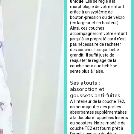
unique.
Elle se règle à la
morphologie de votre enfant
grâce à un système de
bouton-pression ou de velcro
(en largeur et en hauteur).
Ainsi, ces couches
accompagneront votre enfant
jusqu`à sa propreté car il n’est
pas nécessaire de racheter
des couches lorsque bébé
grandit. Il suffit juste de
réajuster le réglage de la
couche pour que bébé se
sente plus à l’aise.
Ses atouts :
absorption et
goussets anti-fuites
A l’intérieur de la couche Te2,
on peux ajouter des parties
absorbantes supplémentaires
à la doublure : appelées Inserts
ou boosters. Notre modèle de
couche TE2 est fourni prêt à
l’emploi avec sa doublure