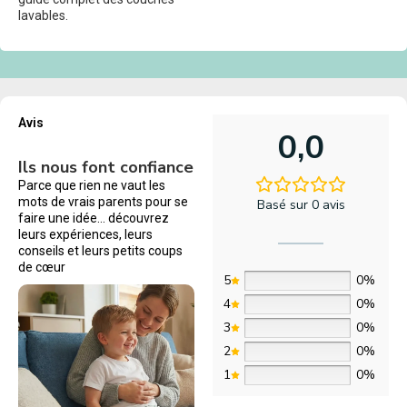
lavables.
Avis
0,0
Ils nous font confiance
Parce que rien ne vaut les
mots de vrais parents pour se
Basé sur 0 avis
faire une idée… découvrez
leurs expériences, leurs
conseils et leurs petits coups
de cœur
5
0%
4
0%
3
0%
2
0%
1
0%