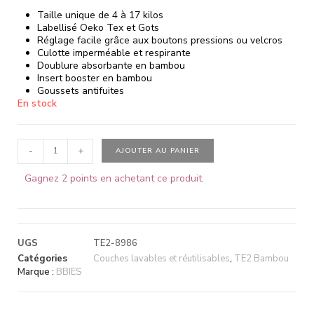
Taille unique de 4 à 17 kilos
Labellisé Oeko Tex et Gots
Réglage facile grâce aux boutons pressions ou velcros
Culotte imperméable et respirante
Doublure absorbante en bambou
Insert booster en bambou
Goussets antifuites
En stock
-
+
AJOUTER AU PANIER
Gagnez 2 points en achetant ce produit.
UGS
TE2-8986
Catégories
Couches lavables et réutilisables
,
TE2 Bambou
Marque :
BBIES