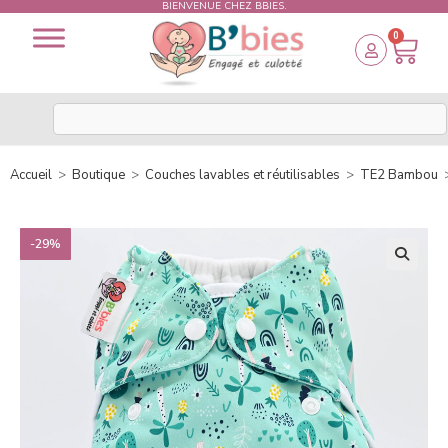
BIENVENUE CHEZ BBIES.
0
Accueil
>
Boutique
>
Couches lavables et réutilisables
>
TE2 Bambou
-29%