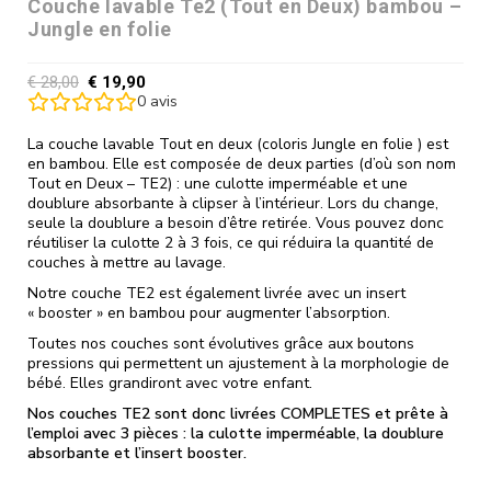
Couche lavable Te2 (Tout en Deux) bambou –
Jungle en folie
€
28,00
€
19,90
0
avis
La couche lavable Tout en deux (coloris Jungle en folie ) est
en bambou. Elle est composée de deux parties (d’où son nom
Tout en Deux – TE2) : une culotte imperméable et une
doublure absorbante à clipser à l’intérieur. Lors du change,
seule la doublure a besoin d’être retirée. Vous pouvez donc
réutiliser la culotte 2 à 3 fois, ce qui réduira la quantité de
couches à mettre au lavage.
Notre couche TE2 est également livrée avec un insert
« booster » en bambou pour augmenter l’absorption.
Toutes nos couches sont évolutives grâce aux boutons
pressions qui permettent un ajustement à la morphologie de
bébé. Elles grandiront avec votre enfant.
Nos couches TE2 sont donc livrées COMPLETES et prête à
l’emploi avec 3 pièces : la culotte imperméable, la doublure
absorbante et l’insert booster.