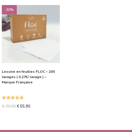
-30%
Lessive en feuilles FLOC – 200
lavages ( 0,27€/ lavage ) –
Marque Française
Note
5.00
€
79,50
€
55,90
sur 5