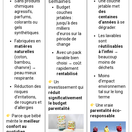
semaines
Sans produits
Une couche
chimiques
jetable met
Budget
agressifs,
des
couches
parfums,
centaines
jetables :
colorants ou
d’années
à se
jusqu’à des
gels
dégrader.
milliers
synthétiques.
d’euros sur la
Les lavables
période de
Fabriquées en
sont
change
matières
réutilisables
naturelles
à l’infini
→
Avec un pack
(coton,
beaucoup
lavable bien
bambou,
moins de
choisi → coût
chanvre) →
déchets.
rapidement
peau mieux
rentabilisé
.
Moins
respirante.
d’impact
Un
Réduction des
environnemen
investissement qui
risques
tal sur le long
réduit
d’irritations,
terme
significativement
de rougeurs et
le budget
Une vraie
d’allergies
parentalité
.
parentalité éco-
Parce que bébé
responsable
.
mérite le
meilleur
confort au
quotidien
.