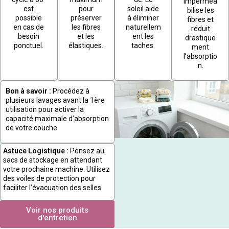
imperméa
est
pour
soleil aide
bilise les
possible
préserver
à éliminer
fibres et
en cas de
les fibres
naturellem
réduit
besoin
et les
ent les
drastique
ponctuel.
élastiques.
taches.
ment
l’absorptio
n.
Bon à savoir :
Procédez à
plusieurs lavages avant la 1ère
utilisation pour activer la
capacité maximale d’absorption
de votre couche
Astuce Logistique :
Pensez au
sacs de stockage en attendant
votre prochaine machine. Utilisez
des voiles de protection pour
faciliter l’évacuation des selles
Voir nos produits
d'entretien