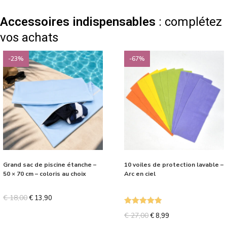
Accessoires indispensables
: complétez
vos achats
-23%
-67%
Grand sac de piscine étanche –
10 voiles de protection lavable –
50 × 70 cm – coloris au choix
Arc en ciel
€
18,00
€
13,90
Note
5.00
€
27,00
€
8,99
sur 5