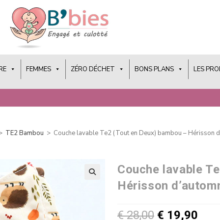
RE
FEMMES
ZÉRO DÉCHET
BONS PLANS
LES PR
>
TE2 Bambou
>
Couche lavable Te2 (Tout en Deux) bambou – Hérisson 
Couche lavable Te
Hérisson d’autom
€
28,00
€
19,90