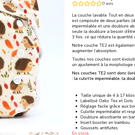
0
avis
La couche lavable Tout en deux 
est composée de deux parties (d
imperméable et une doublure abso
seule la doublure a besoin d’être
3 fois, ce qui réduira la quantit
Notre couche TE2 est également 
augmenter l’absorption.
Toutes nos couches sont évoluti
un ajustement à la morphologie d
Nos couches TE2 sont donc livr
: la culotte imperméable, la dou
Taille unique de 4 à 17 kilos
Labellisé Oeko Tex et Gots
Réglage facile grâce aux bo
Culotte imperméable et resp
Doublure absorbante en b
Insert booster en bambou
Goussets antifuites
En stock