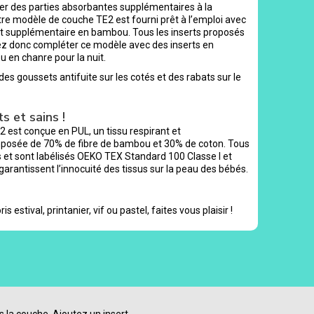
uter des parties absorbantes supplémentaires à la
tre modèle de couche TE2 est fourni prêt à l’emploi avec
rt supplémentaire en bambou. Tous les inserts proposés
ez donc compléter ce modèle avec des inserts en
u en chanre pour la nuit.
s goussets antifuite sur les cotés et des rabats sur le
s et sains !
2 est conçue en PUL, un tissu respirant et
mposée de 70% de fibre de bambou et 30% de coton. Tous
et sont labélisés OEKO TEX Standard 100 Classe I et
 garantissent l’innocuité des tissus sur la peau des bébés.
is estival, printanier, vif ou pastel, faites vous plaisir !
s la couche. Ajoutez un insert,