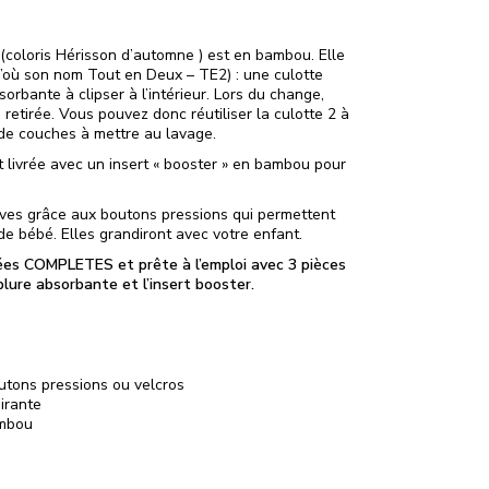
(coloris Hérisson d’automne ) est en bambou. Elle
’où son nom Tout en Deux – TE2) : une culotte
rbante à clipser à l’intérieur. Lors du change,
 retirée. Vous pouvez donc réutiliser la culotte 2 à
é de couches à mettre au lavage.
livrée avec un insert « booster » en bambou pour
ves grâce aux boutons pressions qui permettent
e bébé. Elles grandiront avec votre enfant.
ées COMPLETES et prête à l’emploi avec 3 pièces
blure absorbante et l’insert booster.
utons pressions ou velcros
irante
ambou