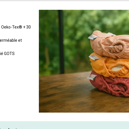
ié Oeko-Tex® + 30
perméable et
fié GOTS