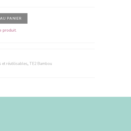
AU PANIER
 produit.
et réutilisables
,
TE2 Bambou