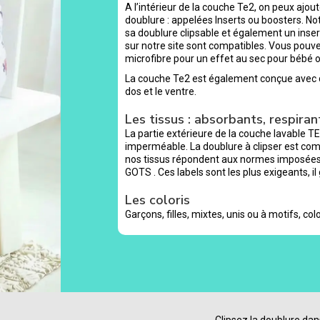
A l’intérieur de la couche Te2, on peux ajo
doublure : appelées Inserts ou boosters. No
sa doublure clipsable et également un inse
sur notre site sont compatibles. Vous pouv
microfibre pour un effet au sec pour bébé o
La couche Te2 est également conçue avec de
dos et le ventre.
Les tissus : absorbants, respirant
La partie extérieure de la couche lavable TE
imperméable. La doublure à clipser est co
nos tissus répondent aux normes imposées 
GOTS . Ces labels sont les plus exigeants, il
Les coloris
Garçons, filles, mixtes, unis ou à motifs, color
Clipsez la doublure dan