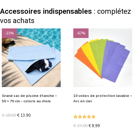
Accessoires indispensables
: complétez
vos achats
-23%
-67%
Grand sac de piscine étanche –
10 voiles de protection lavable –
50 × 70 cm – coloris au choix
Arc en ciel
€
18,00
€
13,90
Note
5.00
€
27,00
€
8,99
sur 5