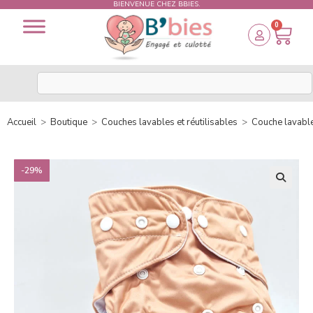
BIENVENUE CHEZ BBIES.
0
Accueil
>
Boutique
>
Couches lavables et réutilisables
>
Couche lavabl
-29%