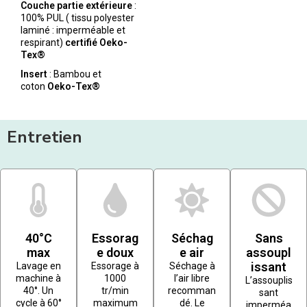
Couche partie extérieure
:
100% PUL ( tissu polyester
laminé : imperméable et
respirant)
certifié Oeko-
Tex®
Insert
: Bambou et
coton
Oeko-Tex®
Entretien
40°C
Essorag
Séchag
Sans
max
e doux
e air
assoupl
issant
Lavage en
Essorage à
Séchage à
machine à
1000
l’air libre
L’assouplis
40°. Un
tr/min
recomman
sant
cycle à 60°
maximum
dé. Le
imperméa