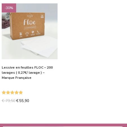
-30%
Lessive en feuilles FLOC – 200
lavages ( 0,27€/ lavage ) –
Marque Française
Note
5.00
€
79,50
€
55,90
sur 5