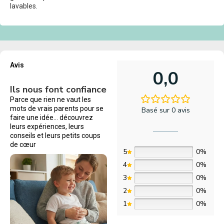
lavables.
Avis
0,0
Ils nous font confiance
Parce que rien ne vaut les
mots de vrais parents pour se
Basé sur 0 avis
faire une idée… découvrez
leurs expériences, leurs
conseils et leurs petits coups
de cœur
5
0%
4
0%
3
0%
2
0%
1
0%