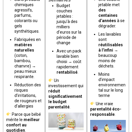
chimiques
jetable met
Budget
agressifs,
des
couches
parfums,
centaines
jetables :
colorants ou
d’années
à se
jusqu’à des
gels
dégrader.
milliers
synthétiques.
d’euros sur la
Les lavables
période de
Fabriquées en
sont
change
matières
réutilisables
naturelles
à l’infini
→
Avec un pack
(coton,
beaucoup
lavable bien
bambou,
moins de
choisi → coût
chanvre) →
déchets.
rapidement
peau mieux
rentabilisé
.
Moins
respirante.
d’impact
Un
Réduction des
environnemen
investissement qui
risques
tal sur le long
réduit
d’irritations,
terme
significativement
de rougeurs et
le budget
Une vraie
d’allergies
parentalité
.
parentalité éco-
Parce que bébé
responsable
.
mérite le
meilleur
confort au
quotidien
.