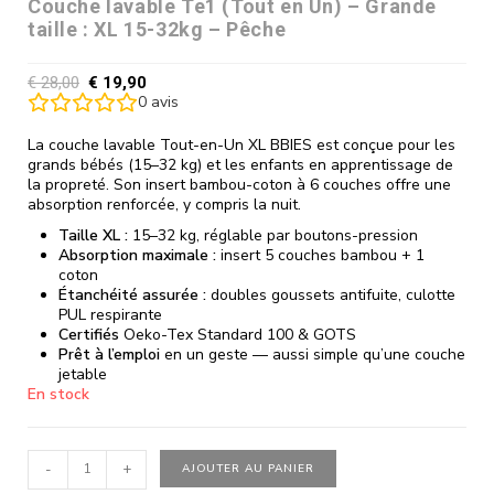
Couche lavable Te1 (Tout en Un) – Grande
taille : XL 15-32kg – Pêche
€
28,00
€
19,90
0
avis
La couche lavable Tout-en-Un XL BBIES est conçue pour les
grands bébés (15–32 kg) et les enfants en apprentissage de
la propreté. Son insert bambou-coton à 6 couches offre une
absorption renforcée, y compris la nuit.
Taille XL :
15–32 kg, réglable par boutons-pression
Absorption maximale :
insert 5 couches bambou + 1
coton
Étanchéité assurée :
doubles goussets antifuite, culotte
PUL respirante
Certifiés
Oeko-Tex Standard 100 & GOTS
Prêt à l’emploi
en un geste — aussi simple qu’une couche
jetable
En stock
-
+
AJOUTER AU PANIER