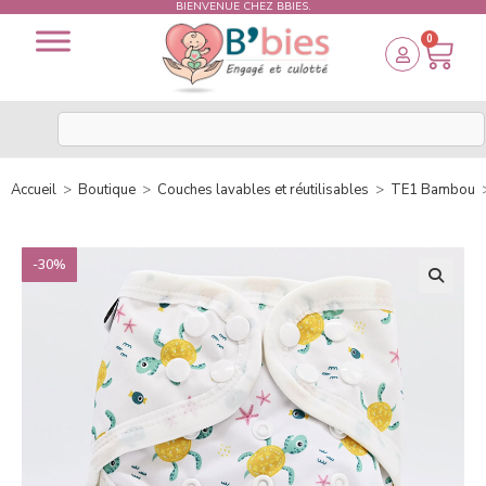
BIENVENUE CHEZ BBIES.
0
Accueil
>
Boutique
>
Couches lavables et réutilisables
>
TE1 Bambou
-30%