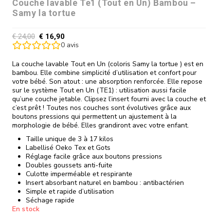
Couche lavable Te1 (Tout en Un) Bambou –
Samy la tortue
€
24,00
€
16,90
0
avis
La couche lavable Tout en Un (coloris Samy la tortue ) est en
bambou. Elle combine simplicité d’utilisation et confort pour
votre bébé. Son atout : une absorption renforcée. Elle repose
sur le système Tout en Un (TE1) : utilisation aussi facile
qu’une couche jetable. Clipsez l’insert fourni avec la couche et
c’est prêt ! Toutes nos couches sont évolutives grâce aux
boutons pressions qui permettent un ajustement à la
morphologie de bébé. Elles grandiront avec votre enfant.
Taille unique de 3 à 17 kilos
Labellisé Oeko Tex et Gots
Réglage facile grâce aux boutons pressions
Doubles goussets anti-fuite
Culotte imperméable et respirante
Insert absorbant naturel en bambou : antibactérien
Simple et rapide d’utilisation
Séchage rapide
En stock