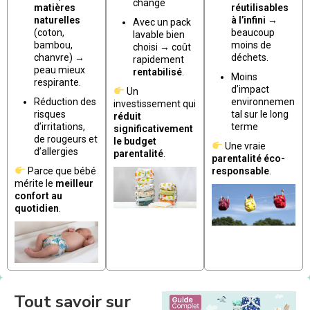
change
matières
réutilisables
naturelles
à l’infini
→
Avec un pack
(coton,
beaucoup
lavable bien
bambou,
moins de
choisi → coût
chanvre) →
déchets.
rapidement
peau mieux
rentabilisé
.
Moins
respirante.
d’impact
Un
Réduction des
environnemen
investissement qui
risques
tal sur le long
réduit
d’irritations,
terme
significativement
de rougeurs et
le budget
Une vraie
d’allergies
parentalité
.
parentalité éco-
Parce que bébé
responsable
.
mérite le
meilleur
confort au
quotidien
.
Tout savoir sur