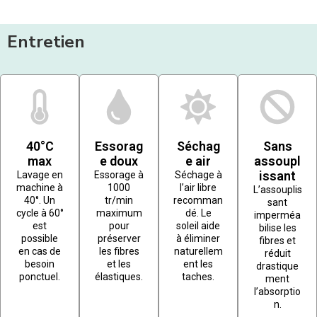
Entretien
40°C
Essorag
Séchag
Sans
max
e doux
e air
assoupl
issant
Lavage en
Essorage à
Séchage à
machine à
1000
l’air libre
L’assouplis
40°. Un
tr/min
recomman
sant
cycle à 60°
maximum
dé. Le
imperméa
est
pour
soleil aide
bilise les
possible
préserver
à éliminer
fibres et
en cas de
les fibres
naturellem
réduit
besoin
et les
ent les
drastique
ponctuel.
élastiques.
taches.
ment
l’absorptio
n.