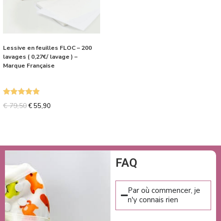
Lessive en feuilles FLOC – 200
lavages ( 0,27€/ lavage ) –
Marque Française
Note
5.00
€
79,50
€
55,90
sur 5
FAQ
Par où commencer, je
n'y connais rien