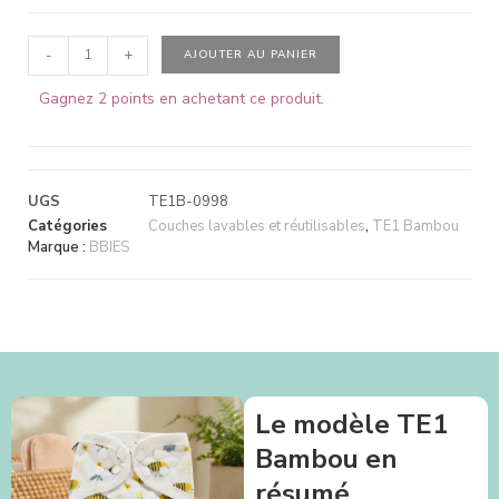
-
+
AJOUTER AU PANIER
Gagnez 2 points en achetant ce produit.
UGS
TE1B-0998
Catégories
Couches lavables et réutilisables
,
TE1 Bambou
Marque :
BBIES
Le modèle TE1
Bambou en
résumé