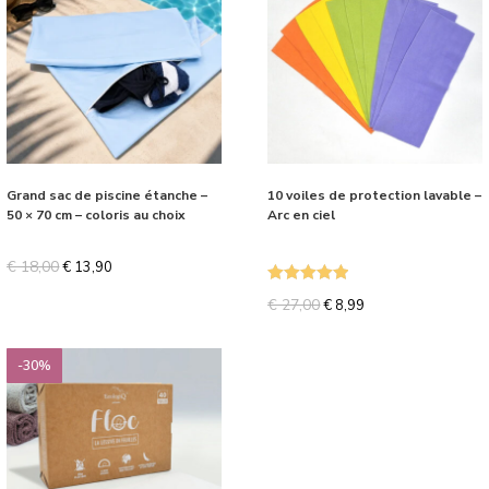
Grand sac de piscine étanche –
10 voiles de protection lavable –
50 × 70 cm – coloris au choix
Arc en ciel
€
18,00
€
13,90
Note
5.00
€
27,00
€
8,99
sur 5
-30%