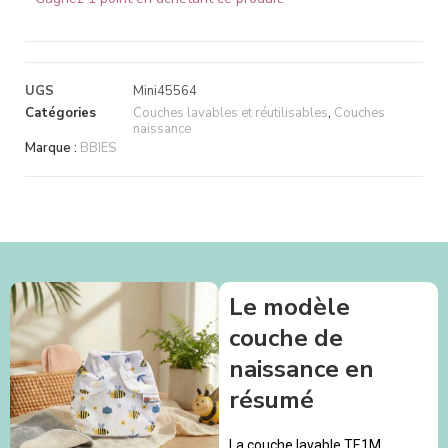
UGS
Mini45564
Catégories
Couches lavables et réutilisables
,
Couches
naissance
Marque :
BBIES
Le modèle
couche de
naissance en
résumé
La couche lavable TE1M