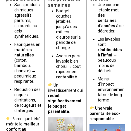
semaines
Sans produits
Une couche
chimiques
jetable met
Budget
agressifs,
des
couches
parfums,
centaines
jetables :
colorants ou
d’années
à se
jusqu’à des
gels
dégrader.
milliers
synthétiques.
d’euros sur la
Les lavables
période de
Fabriquées en
sont
change
matières
réutilisables
naturelles
à l’infini
→
Avec un pack
(coton,
beaucoup
lavable bien
bambou,
moins de
choisi → coût
chanvre) →
déchets.
rapidement
peau mieux
rentabilisé
.
Moins
respirante.
d’impact
Un
Réduction des
environnemen
investissement qui
risques
tal sur le long
réduit
d’irritations,
terme
significativement
de rougeurs et
le budget
Une vraie
d’allergies
parentalité
.
parentalité éco-
Parce que bébé
responsable
.
mérite le
meilleur
confort au