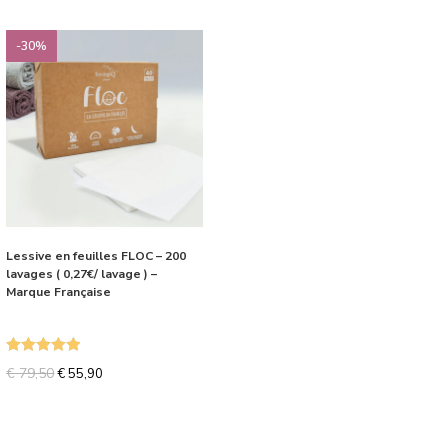
sur 5
-30%
Lessive en feuilles FLOC – 200
lavages ( 0,27€/ lavage ) –
Marque Française
Note
5.00
€
79,50
€
55,90
sur 5