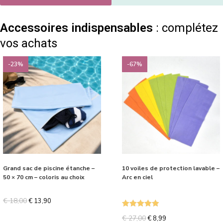
Accessoires indispensables
: complétez
vos achats
-23%
-67%
Grand sac de piscine étanche –
10 voiles de protection lavable –
50 × 70 cm – coloris au choix
Arc en ciel
€
18,00
€
13,90
Note
5.00
€
27,00
€
8,99