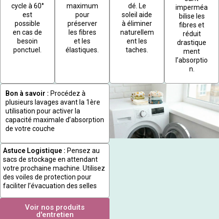
cycle à 60°
maximum
dé. Le
imperméa
est
pour
soleil aide
bilise les
possible
préserver
à éliminer
fibres et
en cas de
les fibres
naturellem
réduit
besoin
et les
ent les
drastique
ponctuel.
élastiques.
taches.
ment
l’absorptio
n.
Bon à savoir :
Procédez à
plusieurs lavages avant la 1ère
utilisation pour activer la
capacité maximale d’absorption
de votre couche
Astuce Logistique :
Pensez au
sacs de stockage en attendant
votre prochaine machine. Utilisez
des voiles de protection pour
faciliter l’évacuation des selles
Voir nos produits
d'entretien