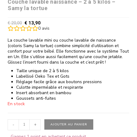
Couche lavable naissance – 2 à 5 kilos –
Samy la tortue
€
20,00
€
13,90
0
avis
La couche lavable mini ou couche lavable de naissance
(coloris Samy la tortue) combine simplicité d’utilisation et
confort pour votre bébé. Elle fonctionne avec le système Tout
en Un. Elle s’utilise aussi facilement qu’une couche jetable.
Glissez l’insert fourni dans la couche et c’est prêt !
Taille unique de 2 à 5 kilos
Labellisé Oeko Tex et Gots
Réglage facile grâce aux boutons pressions
Culotte imperméable et respirante
Insert absorbant en bambou
Goussets anti-fuites
En stock
-
+
AJOUTER AU PANIER
Gagnez 1 point en achetant ce produit.