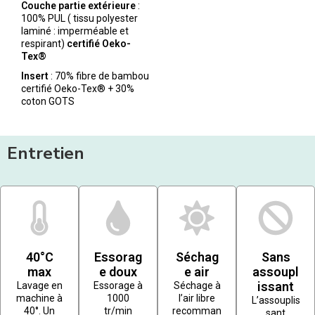
Couche partie extérieure
:
100% PUL ( tissu polyester
laminé : imperméable et
respirant)
certifié Oeko-
Tex®
Insert
: 70% fibre de bambou
certifié Oeko-Tex® + 30%
coton GOTS
Entretien
40°C
Essorag
Séchag
Sans
max
e doux
e air
assoupl
issant
Lavage en
Essorage à
Séchage à
machine à
1000
l’air libre
L’assouplis
40°. Un
tr/min
recomman
sant