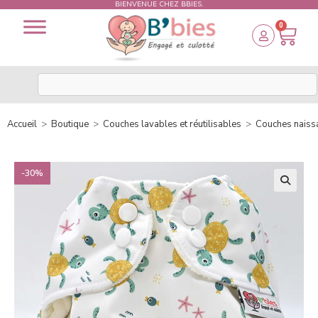
BIENVENUE CHEZ BBIES.
0
Accueil
>
Boutique
>
Couches lavables et réutilisables
>
Couches naiss
-30%