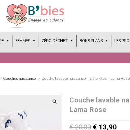
RE
FEMMES
ZÉRO DÉCHET
BONS PLANS
LES PR
>
Couches naissance
>
Couche lavable naissance – 2 à 5 kilos – Lama Rose
Couche lavable nai
Lama Rose
€
20,00
€
13,90