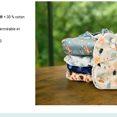
x® + 30 % coton
perméable et
TS