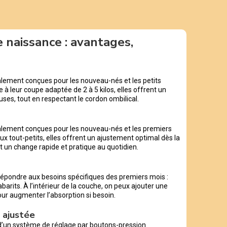
 naissance : avantages,
lement conçues pour les nouveau-nés et les petits
e à leur coupe adaptée de 2 à 5 kilos, elles offrent un
ses, tout en respectant le cordon ombilical.
alement conçues pour les nouveau-nés et les premiers
x tout-petits, elles offrent un ajustement optimal dès la
ent un change rapide et pratique au quotidien.
épondre aux besoins spécifiques des premiers mois :
barits. À l’intérieur de la couche, on peux ajouter une
our augmenter l’absorption si besoin.
 ajustée
d’un système de réglage par boutons-pression