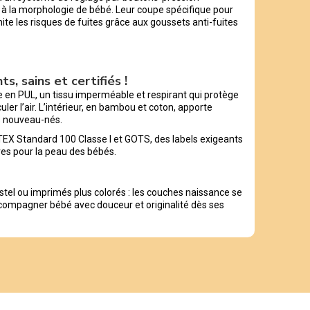
à la morphologie de bébé. Leur coupe spécifique pour
mite les risques de fuites grâce aux goussets anti-fuites
s, sains et certifiés !
e en PUL, un tissu imperméable et respirant qui protège
uler l’air. L’intérieur, en bambou et coton, apporte
s nouveau-nés.
O-TEX Standard 100 Classe I et GOTS, des labels exigeants
es pour la peau des bébés.
stel ou imprimés plus colorés : les couches naissance se
compagner bébé avec douceur et originalité dès ses