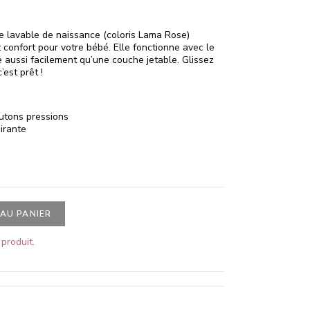
e lavable de naissance (coloris Lama Rose)
et confort pour votre bébé. Elle fonctionne avec le
e aussi facilement qu’une couche jetable. Glissez
’est prêt !
utons pressions
irante
AU PANIER
produit.