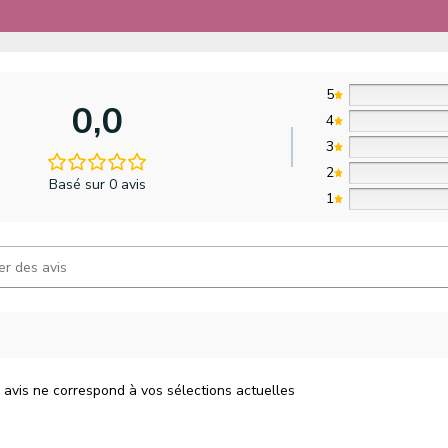
5
0,0
4
3
2
Basé sur 0 avis
1
 avis ne correspond à vos sélections actuelles