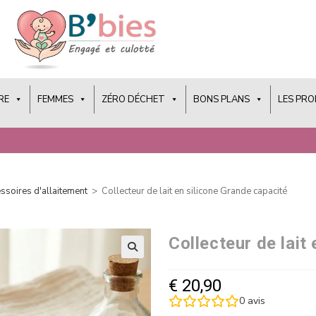
RE
FEMMES
ZÉRO DÉCHET
BONS PLANS
LES PR
ssoires d'allaitement
>
Collecteur de lait en silicone Grande capacité
Collecteur de lait
€
20,90
0
avis