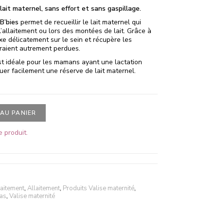
ait maternel, sans effort et sans gaspillage.
 B’bies
permet de recueillir le lait maternel qui
’allaitement ou lors des montées de lait. Grâce à
 fixe délicatement sur le sein et récupère les
eraient autrement perdues.
t idéale pour les mamans ayant une lactation
er facilement une réserve de lait maternel.
AU PANIER
 produit.
laitement
,
Allaitement
,
Produits Valise maternité
,
as
,
Valise maternité