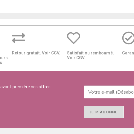
Retour gratuit. Voir CGV.
Satisfait ou remboursé.
Garant
ours.
Voir CGV.
​​
 avant-première nos offres
JE M'ABONNE