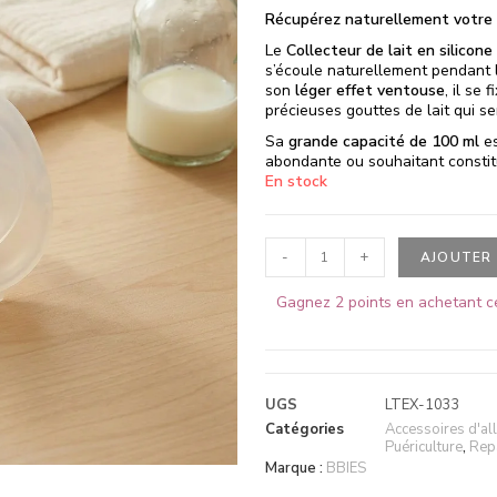
Récupérez naturellement votre l
Le
Collecteur de lait en silicone
s’écoule naturellement pendant l
son
léger effet ventouse
, il se
précieuses gouttes de lait qui s
Sa
grande capacité de 100 ml
es
abondante ou souhaitant constitu
En stock
-
+
AJOUTER 
Gagnez 2 points en achetant ce
UGS
LTEX-1033
Catégories
Accessoires d'al
Puériculture
,
Rep
Marque :
BBIES