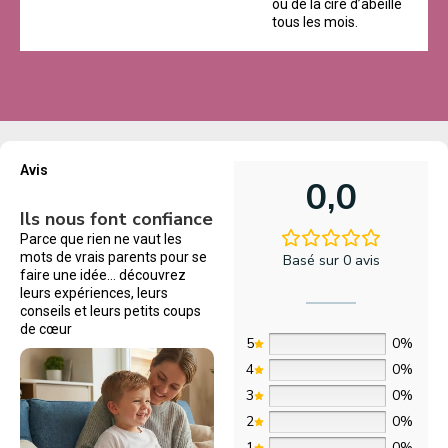
ou de la cire d’abeille
tous les mois.
Avis
0,0
Ils nous font confiance
Parce que rien ne vaut les
mots de vrais parents pour se
Basé sur 0 avis
faire une idée… découvrez
leurs expériences, leurs
conseils et leurs petits coups
de cœur
5
0%
4
0%
3
0%
2
0%
1
0%