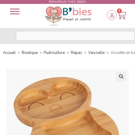
BIENVENUE CHEZ BBIES.
0
Accueil
>
Boutique
>
Puériculture
>
Repas
>
Vaisselle
>
Assiette en b