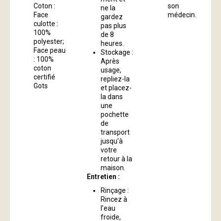
Coton :
son
ne la
Face
médecin.
gardez
culotte :
pas plus
100%
de 8
polyester;
heures.
Face peau
Stockage :
: 100%
Après
coton
usage,
certifié
repliez-la
Gots
et placez-
la dans
une
pochette
de
transport
jusqu’à
votre
retour à la
maison.
Entretien :
Rinçage :
Rincez à
l’eau
froide,