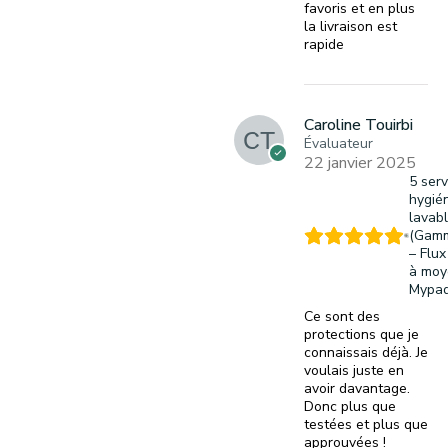
favoris et en plus
la livraison est
rapide
Caroline Touirbi
Évaluateur
22 janvier 2025
5 serv
hygié
lavab
(Gamm
– Flux
à moy
Mypa
Ce sont des
protections que je
connaissais déjà. Je
voulais juste en
avoir davantage.
Donc plus que
testées et plus que
approuvées !