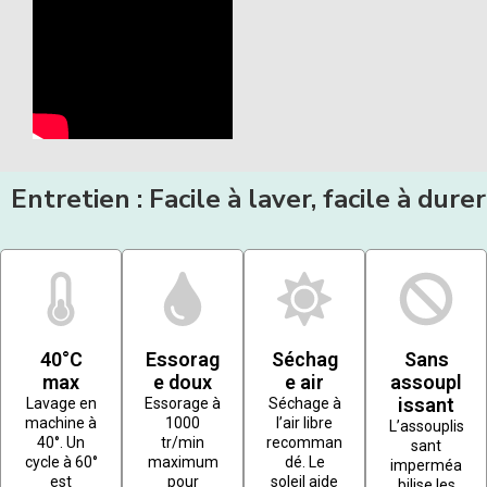
Entretien : Facile à laver, facile à durer
40°C
Essorag
Séchag
Sans
max
e doux
e air
assoupl
issant
Lavage en
Essorage à
Séchage à
machine à
1000
l’air libre
L’assouplis
40°. Un
tr/min
recomman
sant
cycle à 60°
maximum
dé. Le
imperméa
est
pour
soleil aide
bilise les