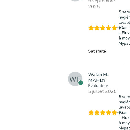
9 septembre
2025
5 serv
hygié
lavab
(Gamm
– Flux
à moy
Mypa
Satisfaite
Wafaa EL
MAHDY
Évaluateur
5 juillet 2025
5 serv
hygié
lavab
(Gamm
– Flux
à moy
Mypa