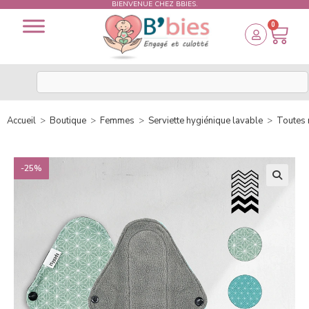
BIENVENUE CHEZ BBIES.
0
Accueil
>
Boutique
>
Femmes
>
Serviette hygiénique lavable
>
Toutes 
-25%