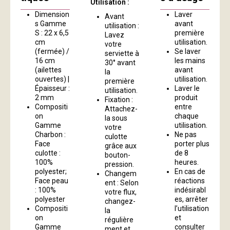
Utilisation :
Dimension
Laver
Avant
s Gamme
avant
utilisation :
S : 22 x 6,5
première
Lavez
cm
utilisation.
votre
(fermée) /
Se laver
serviette à
16 cm
les mains
30° avant
(ailettes
avant
la
ouvertes) |
utilisation.
première
Épaisseur :
Laver le
utilisation.
2 mm
produit
Fixation :
Compositi
entre
Attachez-
on
chaque
la sous
Gamme
utilisation.
votre
Charbon :
Ne pas
culotte
Face
porter plus
grâce aux
culotte :
de 8
bouton-
100%
heures.
pression.
polyester;
En cas de
Changem
Face peau
réactions
ent : Selon
: 100%
indésirabl
votre flux,
polyester
es, arrêter
changez-
Compositi
l’utilisation
la
on
et
régulière
Gamme
consulter
ment et