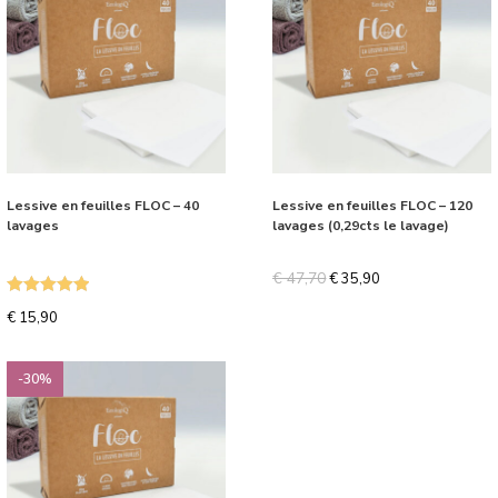
Lessive en feuilles FLOC – 40
Lessive en feuilles FLOC – 120
lavages
lavages (0,29cts le lavage)
€
47,70
€
35,90
Note
5.00
€
15,90
sur 5
-30%