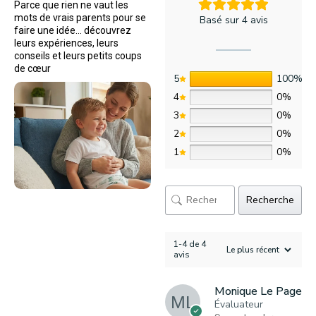
Parce que rien ne vaut les
mots de vrais parents pour se
Basé sur 4 avis
faire une idée… découvrez
leurs expériences, leurs
conseils et leurs petits coups
de cœur
5
100%
4
0%
3
0%
2
0%
1
0%
Recherche
1-4 de 4
avis
Monique Le Page
Évaluateur