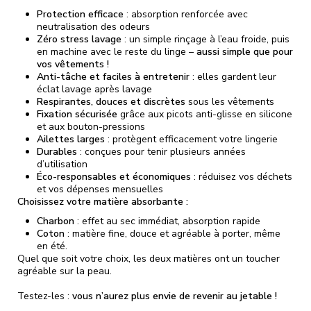
Protection efficace
: absorption renforcée avec
neutralisation des odeurs
Zéro stress lavage
: un simple rinçage à l’eau froide, puis
en machine avec le reste du linge –
aussi simple que pour
vos vêtements !
Anti-tâche et faciles à entretenir
: elles gardent leur
éclat lavage après lavage
Respirantes, douces et discrètes
sous les vêtements
Fixation sécurisée
grâce aux picots anti-glisse en silicone
et aux bouton-pressions
Ailettes larges
: protègent efficacement votre lingerie
Durables
: conçues pour tenir plusieurs années
d’utilisation
Éco-responsables et économiques
: réduisez vos déchets
et vos dépenses mensuelles
Choisissez votre matière absorbante :
Charbon
: effet au sec immédiat, absorption rapide
Coton
: matière fine, douce et agréable à porter, même
en été.
Quel que soit votre choix, les deux matières ont un toucher
agréable sur la peau.
Testez-les :
vous n’aurez plus envie de revenir au jetable !