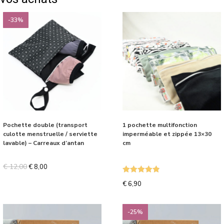
-33%
Pochette double (transport
1 pochette multifonction
culotte menstruelle / serviette
imperméable et zippée 13×30
lavable) – Carreaux d’antan
cm
€
12,00
€
8,00
Note
4.87
€
6,90
sur 5
-25%