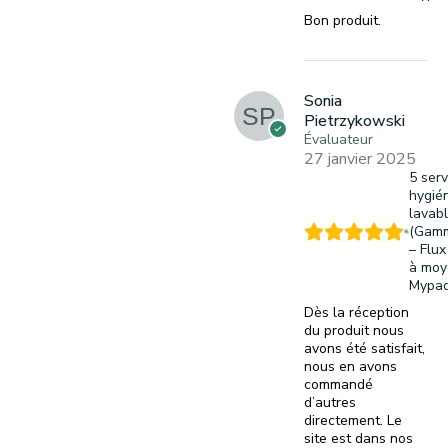
Bon produit.
Sonia
Pietrzykowski
Évaluateur
27 janvier 2025
5 serv
hygié
lavab
(Gamm
– Flux
à moy
Mypa
Dès la réception
du produit nous
avons été satisfait,
nous en avons
commandé
d’autres
directement. Le
site est dans nos