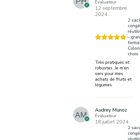
Évaluateur
12 septembre
2024
2 sac
congé
réutil
- gra
format
Colori
choix
Très pratiques et
robustes. Je m’en
sers pour mes
achats de fruits et
légumes.
Audrey Munoz
Évaluateur
18 juillet 2024
2 sac
congé
réutil