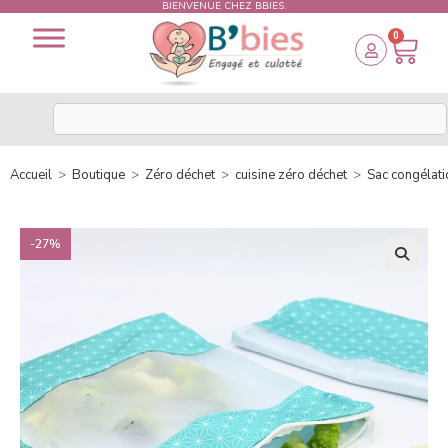
BIENVENUE CHEZ BBIES.
0
Accueil
>
Boutique
>
Zéro déchet
>
cuisine zéro déchet
>
Sac congélati
-27%