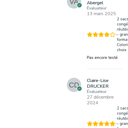
Abergel
Évaluateur
13 mars 2025
2 sac
congé
réutil
- gra
format
Colori
choix
Pas encore testé
Claire-Lise
DRUCKER
Évaluateur
27 décembre
2024
2 sac
congé
réutil
- gra