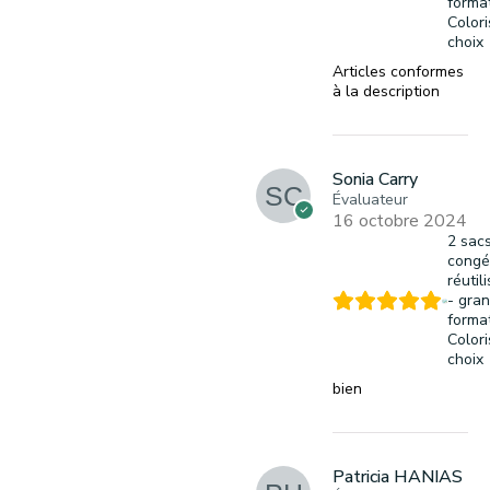
format
Colori
choix
Articles conformes
à la description
Sonia Carry
Évaluateur
16 octobre 2024
2 sac
congé
réutil
- gra
format
Colori
choix
bien
Patricia HANIAS