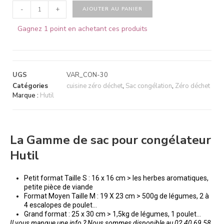
-
+
AJOUTER AU PANIER
Gagnez 1 point en achetant ces produits
UGS
VAR_CON-30
Catégories
cuisine zéro déchet
,
Sac congélation
,
Zéro déchet
Marque :
Hutil
La Gamme de sac pour congélateur
Hutil
Petit format Taille S : 16 x 16 cm > les herbes aromatiques,
petite pièce de viande
Format Moyen Taille M : 19 X 23 cm > 500g de légumes, 2 à
4 escalopes de poulet…
Grand format : 25 x 30 cm > 1,5kg de légumes, 1 poulet…
Il vous manque une info ? Nous sommes disponible au 02 40 69 58