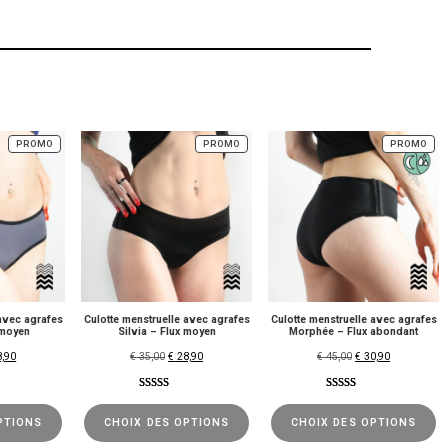
PROMO
PROMO
PROMO
 avec agrafes
Culotte menstruelle avec agrafes
Culotte menstruelle avec agrafes
 moyen
Silvia – Flux moyen
Morphée – Flux abondant
,90
€
35,00
€
28,90
€
45,00
€
30,90
Noté
1
5.00
Noté
1
5.00
sur 5 basé
sur 5 basé
PTIONS
CHOIX DES OPTIONS
CHOIX DES OPTIONS
sur
notation
sur
notation
client
client