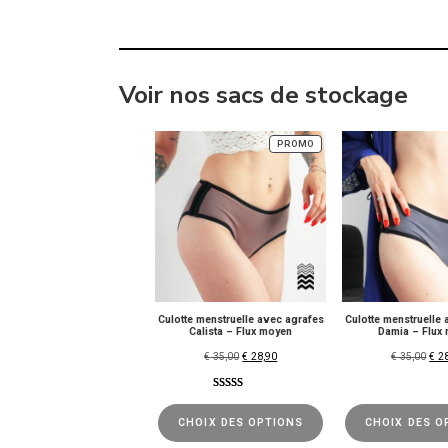
Voir nos sacs de stockage
PROMO
Culotte menstruelle avec agrafes
Culotte menstruelle
Calista – Flux moyen
Damia – Flux
€
35,00
€
28,90
€
35,00
€
28
Noté
2
5.00
sur 5 basé
CHOIX DES OPTIONS
CHOIX DES O
sur
notations