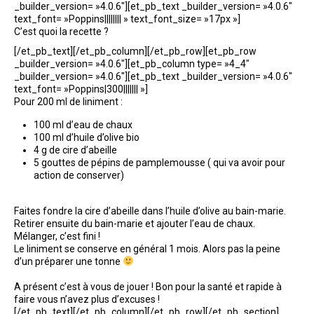
_builder_version= »4.0.6″][et_pb_text _builder_version= »4.0.6″
text_font= »Poppins|||||||| » text_font_size= »17px »]
C’est quoi la recette ?
[/et_pb_text][/et_pb_column][/et_pb_row][et_pb_row
_builder_version= »4.0.6″][et_pb_column type= »4_4″
_builder_version= »4.0.6″][et_pb_text _builder_version= »4.0.6″
text_font= »Poppins|300||||||| »]
Pour 200 ml de liniment :
100 ml d’eau de chaux
100 ml d’huile d’olive bio
4 g de cire d’abeille
5 gouttes de pépins de pamplemousse ( qui va avoir pour
action de conserver)
Faites fondre la cire d’abeille dans l’huile d’olive au bain-marie.
Retirer ensuite du bain-marie et ajouter l’eau de chaux.
Mélanger, c’est fini !
Le liniment se conserve en général 1 mois. Alors pas la peine
d’un préparer une tonne
A présent c’est à vous de jouer ! Bon pour la santé et rapide à
faire vous n’avez plus d’excuses !
[/et_pb_text][/et_pb_column][/et_pb_row][/et_pb_section]