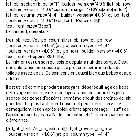
[et_pb_section fb_built="1" _builder_version="4.0.6"][et_pb_row
_builder_version="4.0.6" custom_margin="-109px|auto||auto||"]
[et_pb_column type="4_4" _builder_version="4.0.6"][et_pb_text
_builder_version="4.0.6" text_font="Poppins||||||||"
text_font_size="35px"]
Le liniment, quésako ?
[/et_pb_text][/et_pb_column][/et_pb_row][et_pb_row
_builder_version= »4.0.6″][et_pb_column type= »4_4″
_builder_version= »4.0.6″][et_pb_text _builder_version= »4.0.6″
text_font= »Poppins|300||||||| »]
Le liniment est un soin qui existe depuis la nuit des temps. C’est
une substance onctueuse qui se présente comme un lait de
toilette assez épais. Ce soin convient aussi bien aux bébés et aux
adultes.
Il est utilisé comme
produit nettoyant, débarbouillage
de bébé,
nettoyage du change de bébé, hydratation des peaux les plus
sèches, des zones d’eczéma, et même enduit des croûtes de lait
pour les ôter plus facilement ensuite. Il peut même servir de
démaquillant, lotion après-soleil, crème après rasage ! Il suffit de
l’appliquer sur la peau à l’aide d’un coton et n’a même pas besoin
d’être rincé.
[/et_pb_text][/et_pb_column][/et_pb_row][et_pb_row
_builder_version= »4.0.6″][et_pb_column type= »4_4″