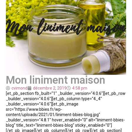
Mon liniment maison
cvimond
décembre 2, 2019
4:58 pm
[et_pb_section fb_built="1" _builder_version="4.0.6"][et_pb_row
_builder_version="4.0.6"][et_pb_column type="4_4"
_builder_version="4.0.6"][et_pb_image
src="https://www.bbies.fr/wp-
content/uploads/2021/01/liniment-bbies-blog.jpg"
_builder_version="4.8.1" hover_enabled="0" alt="liniment-bbies-
blog" title_text="liniment-bbies-blog" sticky_enabled="0"]
[/et_pb_image][/et_pb_column][/et_pb_row][/et_pb_section]