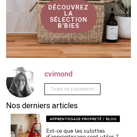
DÉCOUVREZ
LA
SÉLECTION
B’BIES
cvimond
Toutes les publications
Nos derniers articles
APPRENTISSAGE PROPRETÉ
BLOG
Est-ce que les culottes
d’apprentissage sont utiles ?