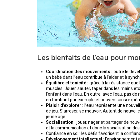
Les bienfaits de l’eau pour mo
Coordination des mouvements :
outre le déve
un bébé dans l’eau contribue à l’aider et à syn
Équilibre et tonicité :
grâce à la résistance que 
muscles. Jouer, sauter, taper dans les mains etc. 
l’enfant dans l’eau. En outre, avec l’eau, pas de
en tombant par exemple et peuvent ainsi expéri
Plaisir d’explorer :
l’eau représente une nouvell
de jeu. S’arroser, se mouvoir. Autant de nouvell
jeune âge.
Socialisation :
jouer, nager et partager de nouv
et la communication et donc la socialisation des
Confiance en soi : les défis favorisent la confia
D
éveloppement intellectuel
: l’environnement