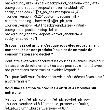
background_size= »initial » background_position= »top_left »
background_repeat= »repeat » hover_enabled= »0″
sticky_enabled= »0″][et_pb_column type= »4_4″
_builder_version= »3.25″ custom_padding= »||| »
custom_padding__hover= »||| »][et_pb_text
_builder_version= »4.8.1″ background_size= »initial »
background_position= »top_left »
background_repeat= »repeat » hover_enabled= »0″
sticky_enabled= »0″]
Si vous lisez cet article, c’est que vous êtes probablement
une habituée de nos produits ? ou bien de ce mode de
consommation zéro déchet ?
Peut-être avez-vous découvert les couches lavables B’bies pour
la naissance de votre enfant ? ou alors pour votre intimité avec
nos protections menstruelles lavables Mypads ?
Et si pour Noël, vous faisiez découvrir le zéro déchet à vos amis ?
à votre famille ?
Voici une sélection de produits à offrir et à retrouver sur
notre site
.
[/et_pb_text][/et_pb_column][/et_pb_row][et_pb_row
_builder_version= »4.8.1″ _module_preset= »default »]
[et_pb_column _builder_version= »4.8.1″