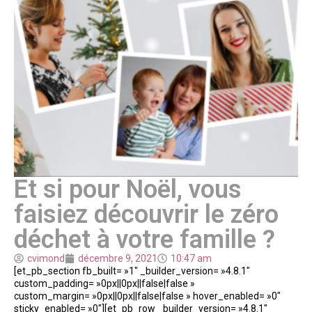
Et si pour Noël, vous
faisiez découvrir le zéro
déchet à votre famille ?
cvimond
décembre 9, 2021
10:47 am
[et_pb_section fb_built= »1″ _builder_version= »4.8.1″
custom_padding= »0px||0px||false|false »
custom_margin= »0px||0px||false|false » hover_enabled= »0″
sticky_enabled= »0″][et_pb_row _builder_version= »4.8.1″