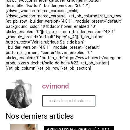
[dswc_woocommerce_carousel_child item="button"
item_title="Button" _builder_version="3.0.47"]
[/dswc_woocommerce_carousel_child]
[/dswc_woocommerce_carousel][/et_pb_column][/et_pb_row]
[et_pb_row _builder_version="4.8.1" _module_preset="default"
background_color="#fbdad6" hover_enabled="0"
sticky_enabled="0"][et_pb_column _builder_version="4.8.1"
_module_preset="default" type="4_4"][et_pb_button
button_text="Voir la rubrique Salle de bain"
_builder_version="4.8.1" _module_preset="default"
button_alignment="center" hover_enabled="0"
sticky_enabled="0" button_url="https://www.bbies.fr/categorie-
produit/zero-dechet/salle-de-bain/%22][/et_pb_button]
[/et_pb_column][/et_pb_row][/et_pb_section]
cvimond
Toutes les publications
Nos derniers articles
APPRENTISSAGE PROPRETÉ
BLOG