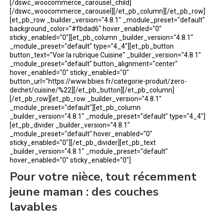
[/dswc_woocommerce_carousel_child]
[/dswc_woocommerce_carousel][/et_pb_column][/et_pb_row]
[et_pb_row _builder_version="4.8.1" _module_preset="default"
background_color="#fbdad6" hover_enabled="0"
sticky_enabled="0"][et_pb_column _builder_version="4.8.1"
_module_preset="default" type="4_4"][et_pb_button
button_text="Voir la rubrique Cuisine" _builder_version="4.8.1"
_module_preset="default" button_alignment="center"
hover_enabled="0" sticky_enabled="0"
button_url="https://www.bbies.fr/categorie-produit/zero-
dechet/cuisine/%22][/et_pb_button][/et_pb_column]
[/et_pb_row][et_pb_row _builder_version="4.8.1"
_module_preset="default"][et_pb_column
_builder_version="4.8.1" _module_preset="default" type="4_4"]
[et_pb_divider _builder_version="4.8.1"
_module_preset="default" hover_enabled="0"
sticky_enabled="0"][/et_pb_divider][et_pb_text
_builder_version="4.8.1" _module_preset="default"
hover_enabled="0" sticky_enabled="0"]
Pour votre nièce, tout récemment
jeune maman : des couches
lavables