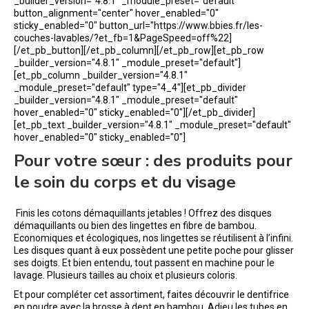
_builder_version="4.8.1" _module_preset="default"
button_alignment="center" hover_enabled="0"
sticky_enabled="0" button_url="https://www.bbies.fr/les-
couches-lavables/?et_fb=1&PageSpeed=off%22]
[/et_pb_button][/et_pb_column][/et_pb_row][et_pb_row
_builder_version="4.8.1" _module_preset="default"]
[et_pb_column _builder_version="4.8.1"
_module_preset="default" type="4_4"][et_pb_divider
_builder_version="4.8.1" _module_preset="default"
hover_enabled="0" sticky_enabled="0"][/et_pb_divider]
[et_pb_text _builder_version="4.8.1" _module_preset="default"
hover_enabled="0" sticky_enabled="0"]
Pour votre sœur : des produits pour
le soin du corps et du visage
Finis les cotons démaquillants jetables ! Offrez des disques
démaquillants ou bien des lingettes en fibre de bambou.
Economiques et écologiques, nos lingettes se réutilisent à l’infini.
Les disques quant à eux possèdent une petite poche pour glisser
ses doigts. Et bien entendu, tout passent en machine pour le
lavage. Plusieurs tailles au choix et plusieurs coloris.
Et pour compléter cet assortiment, faites découvrir le dentifrice
en poudre avec la brosse à dent en bambou. Adieu les tubes en