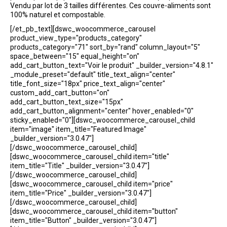
Vendu par lot de 3 tailles différentes. Ces couvre-aliments sont
100% naturel et compostable.
[/et_pb_text][dswc_woocommerce_carousel
product_view_type="products_category"
products_category="71" sort_by="rand" column_layout="5"
space_between="15" equal_height="on"
add_cart_button_text="Voir le produit" _builder_version="4.8.1"
_module_preset="default" title_text_align="center"
title_font_size="18px" price_text_align="center"
custom_add_cart_button="on"
add_cart_button_text_size="15px"
add_cart_button_alignment="center" hover_enabled="0"
sticky_enabled="0"][dswc_woocommerce_carousel_child
item="image" item_title="Featured Image"
_builder_version="3.0.47"]
[/dswc_woocommerce_carousel_child]
[dswc_woocommerce_carousel_child item="title"
item_title="Title" _builder_version="3.0.47"]
[/dswc_woocommerce_carousel_child]
[dswc_woocommerce_carousel_child item="price"
item_title="Price" _builder_version="3.0.47"]
[/dswc_woocommerce_carousel_child]
[dswc_woocommerce_carousel_child item="button"
item_title="Button" _builder_version="3.0.47"]