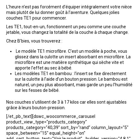
L’heure n’est pas forcément d’équiper intégralement votre nièce
mais plutôt de lui donner goût à l’aventure. Quelques jolies
couches TE1 pour commencer.
Les TE1, tout-en-un, fonctionnent un peu comme une couche
jetable, vous changez la totalité de la couche à chaque change.
Chez B’bies, vous trouverez :
Le modèle TE1 microfibre. C’est un modèle à poche, vous
glissez dans la culotte un insert absorbant en microfibre. La
microfibre est une matière synthétique qui sèche vite et
apporte l’effet au sec à bébé.
Les modèles TE1 en bambou : l’insert se fixe directement
sur la culotte à l’aide d’un bouton pression. Le bambou est
naturel, un peu plus absorbant, mais garde un peu l’humidité
sur les fesses de bébé.
Nos couches s’utilisent de 3 à 17 kilos car elles sont ajustables
grâce à leurs bouton-pression.
[/et_pb_text][dswc_woocommerce_carousel
product_view_type="products_category"
products_category="40,39" sort_by="rand" column_layout="5"
space_between="15" equal_height="on"
add_cart_button_text="Voir le produit" _builder_version="4.8.1"