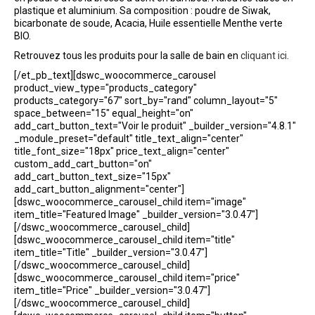
plastique et aluminium. Sa composition : poudre de Siwak,
bicarbonate de soude, Acacia, Huile essentielle Menthe verte
BIO.
Retrouvez tous les produits pour la salle de bain en
cliquant ici
.
[/et_pb_text][dswc_woocommerce_carousel
product_view_type="products_category"
products_category="67" sort_by="rand" column_layout="5"
space_between="15" equal_height="on"
add_cart_button_text="Voir le produit" _builder_version="4.8.1"
_module_preset="default" title_text_align="center"
title_font_size="18px" price_text_align="center"
custom_add_cart_button="on"
add_cart_button_text_size="15px"
add_cart_button_alignment="center"]
[dswc_woocommerce_carousel_child item="image"
item_title="Featured Image" _builder_version="3.0.47"]
[/dswc_woocommerce_carousel_child]
[dswc_woocommerce_carousel_child item="title"
item_title="Title" _builder_version="3.0.47"]
[/dswc_woocommerce_carousel_child]
[dswc_woocommerce_carousel_child item="price"
item_title="Price" _builder_version="3.0.47"]
[/dswc_woocommerce_carousel_child]