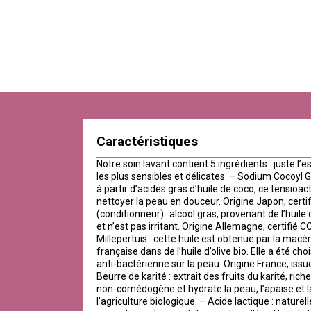
Caractéristiques
Notre soin lavant contient 5 ingrédients : juste l’
les plus sensibles et délicates. – Sodium Cocoyl G
à partir d’acides gras d’huile de coco, ce tensioa
nettoyer la peau en douceur. Origine Japon, cer
(conditionneur) : alcool gras, provenant de l’huile 
et n’est pas irritant. Origine Allemagne, certifi
Millepertuis : cette huile est obtenue par la macér
française dans de l’huile d’olive bio. Elle a été ch
anti-bactérienne sur la peau. Origine France, issue
Beurre de karité : extrait des fruits du karité, rich
non-comédogène et hydrate la peau, l’apaise et la
l’agriculture biologique. – Acide lactique : natur