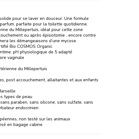
solide pour se laver en douceur. Une formule
arfum, parfaite pour la toilette quotidienne.
enne du Millepertuis, idéal pour cette zone
accouchement ou après épisiotomie , encore contre
lmera les démangeaisons d’une mycose.
ertifié Bio COSMOS Organic
intime: pH physiologique de 5 adapté
lore vaginale
térienne du Millepertuis
s, post accouchement, allaitantes et aux enfants
arseille
les types de peau
sans paraben, sans silicone, sans sulfate, sans
urbateur endocrinien
péennes, non testé sur les animaux
orisé en bagage cabine