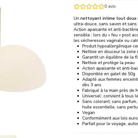
0
avis
Un
nettoyant intime tout doux
ultra-douce, sans savon et sans p
Action apaisante et anti-bactéri
sensible ; lors du « feu » post 
les sécheresses vaginale ou ca
Produit hypoallergénique c
Nettoie en douceur la zone 
Garantit un équilibre de la f
Nettoie et protège la peau
Action apaisante et anti-bac
Disponible en galet de 50g
Adapté aux femmes enceinte
dès 3 ans
Fabriqué à la main près de M
Universel : convient à tous 
Sans colorant, sans parfum, 
huile essentielle, sans pert
Vegan
Conformément aux lois euro
Parfait pour le voyage, aut