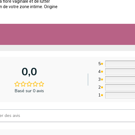
a flore vaginale et de lutter
ion de votre zone intime. Origine
5
0,0
4
3
2
Basé sur 0 avis
1