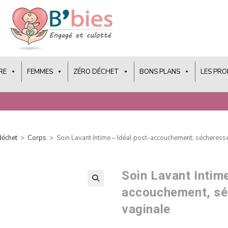
RE
FEMMES
ZÉRO DÉCHET
BONS PLANS
LES PR
déchet
>
Corps
>
Soin Lavant Intime – Idéal post-accouchement, sécheres
Soin Lavant Intime
accouchement, sé
vaginale