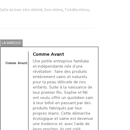
Salle de bain zéro déchet
,
Soin intime
,
Toilette intime
,
LA MARQUE
Comme Avant
Une petite entreprise familiale
et indépendante née d’une
révélation : faire des produits
entièrement sains et naturels
pour la peau délicate de nos
enfants. Suite à la naissance de
leur premier fils, Sophie et Nil
ont voulu offrir un quotidien sain
à leur bébé en passant par des
produits fabriqués par leur
propres mains. Cette démarche
écologique et saine est devenue
une évidence et, avec l’aide de
leurs proches, ils ont créé