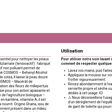
Utilisation
essentiel pour nettoyer les peaux
Pour utiliser notre soin lavant 
lutamate (tensioactif) : fabriqué
convient de respecter quelque
ctif non polluant permet de
Lavez vos mains, puis faites
tifié COSMOS – Behenyl Alcohol
Appliquez la mousse sur vos
de colza, Il laisse la peau douce
frotter vigoureusement.
é COSMOS – Macérât de
Rincez abondamment à l’eau
ation des fleurs de millepertuis
serviette propre et sèche o
oisie pour son action apaisante et
dédiés à cet usage: ICI
 de l’agriculture biologique –
⚠ Nous déconseillons l’usage
e en karitène, vitamine A, il est
d’un dérèglement de l’équilib
 nourrit. Origine Ghana, issu de
de gant de toilette qui pourr
ellement présent dans un milieu