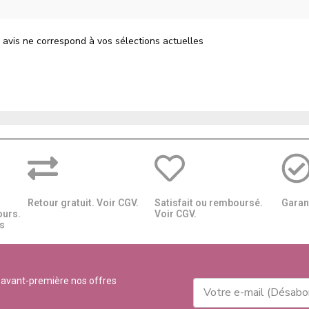
 avis ne correspond à vos sélections actuelles
Retour gratuit. Voir CGV.
Satisfait ou remboursé.
Garant
ours.
Voir CGV.
​​
 avant-première nos offres