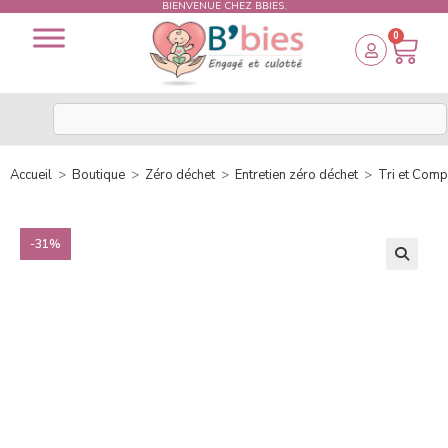
BIENVENUE CHEZ BBIES.
0
Accueil
>
Boutique
>
Zéro déchet
>
Entretien zéro déchet
>
Tri et Comp
-31%