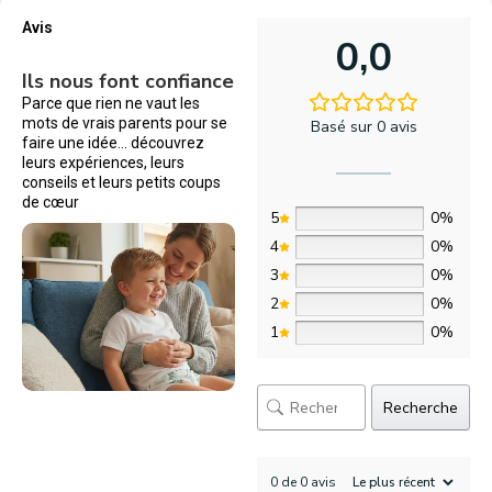
Avis
0,0
Ils nous font confiance
Parce que rien ne vaut les
mots de vrais parents pour se
Basé sur 0 avis
faire une idée… découvrez
leurs expériences, leurs
conseils et leurs petits coups
de cœur
5
0%
4
0%
3
0%
2
0%
1
0%
Recherche
0 de 0 avis