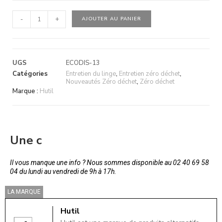
-
+
AJOUTER AU PANIER
UGS
ECODIS-13
Catégories
Entretien du linge
,
Entretien zéro déchet
,
Nouveautés Zéro déchet
,
Zéro déchet
Marque :
Hutil
Une c
Il vous manque une info ? Nous sommes disponible au 02 40 69 58
04 du lundi au vendredi de 9h à 17h.
LA MARQUE
Hutil