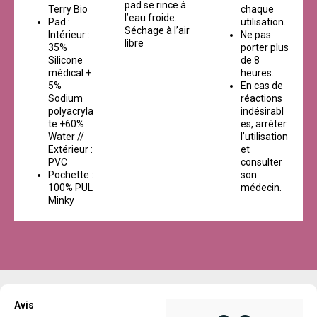
pad se rince à
Terry Bio
chaque
l’eau froide.
Pad :
utilisation.
Séchage à l’air
Intérieur :
Ne pas
libre
35%
porter plus
Silicone
de 8
médical +
heures.
5%
En cas de
Sodium
réactions
polyacryla
indésirabl
te +60%
es, arrêter
Water //
l’utilisation
Extérieur :
et
PVC
consulter
Pochette :
son
100% PUL
médecin.
Minky
Avis