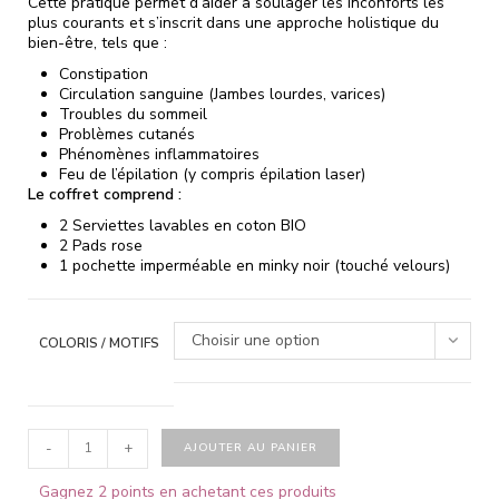
Cette pratique permet d’aider à soulager les inconforts les
plus courants et s’inscrit dans une approche holistique du
bien-être, tels que :
Constipation
Circulation sanguine (Jambes lourdes, varices)
Troubles du sommeil
Problèmes cutanés
Phénomènes inflammatoires
Feu de l’épilation (y compris épilation laser)
Le coffret comprend :
2 Serviettes lavables en coton BIO
2 Pads rose
1 pochette imperméable en minky noir (touché velours)
Choisir une option
COLORIS / MOTIFS
-
+
AJOUTER AU PANIER
Gagnez 2 points en achetant ces produits