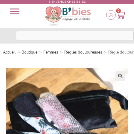
BIENVENUE CHEZ BBIES.
0
Accueil
>
Boutique
>
Femmes
>
Règles douloureuses
>
Règle douloure