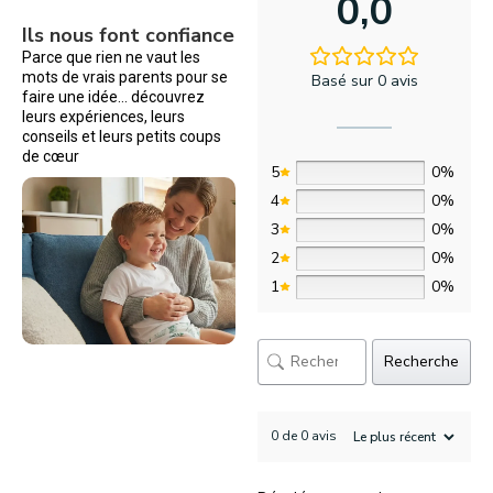
0,0
Ils nous font confiance
Parce que rien ne vaut les
mots de vrais parents pour se
Basé sur 0 avis
faire une idée… découvrez
leurs expériences, leurs
conseils et leurs petits coups
de cœur
5
0%
4
0%
3
0%
2
0%
1
0%
Recherche
0 de 0 avis