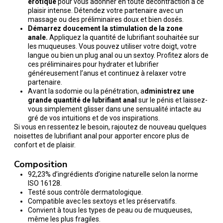
érotique
pour vous adonner en toute décontraction à ce
plaisir intense. Détendez votre partenaire avec un
massage ou des préliminaires doux et bien dosés.
Démarrez doucement la stimulation de la zone
anale.
Appliquez la quantité de lubrifiant souhaitée sur
les muqueuses. Vous pouvez utiliser votre doigt, votre
langue ou bien un plug anal ou un sextoy. Profitez alors de
ces préliminaires pour hydrater et lubrifier
généreusement l’anus et continuez à relaxer votre
partenaire.
Avant la sodomie ou la pénétration, a
dministrez une
grande quantité de lubrifiant anal
sur le pénis et laissez-
vous simplement glisser dans une sensualité intacte au
gré de vos intuitions et de vos inspirations.
Si vous en ressentez le besoin, rajoutez de nouveau quelques
noisettes de lubrifiant anal pour apporter encore plus de
confort et de plaisir.
Composition
92,23% d’ingrédients d’origine naturelle selon la norme
ISO 16128.
Testé sous contrôle dermatologique.
Compatible avec les sextoys et les préservatifs.
Convient à tous les types de peau ou de muqueuses,
même les plus fragiles.