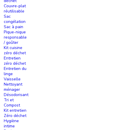
déchet
Couvre-plat
réutilisable
Sac
congélation
Sac à pain
Pique-nique
responsable
/ goûter
Kit cuisine
zéro déchet
Entretien
zéro déchet
Entretien du
linge
Vaisselle
Nettoyant
ménager
Désodorisant
Tri et
Compost
Kit entretien
Zéro déchet
Hygiène
intime