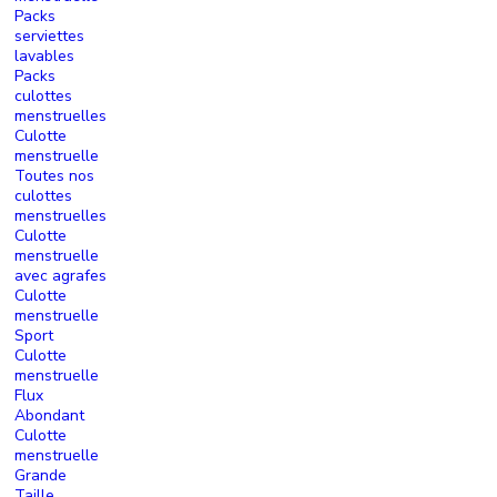
Packs
serviettes
lavables
Packs
culottes
menstruelles
Culotte
menstruelle
Toutes nos
culottes
menstruelles
Culotte
menstruelle
avec agrafes
Culotte
menstruelle
Sport
Culotte
menstruelle
Flux
Abondant
Culotte
menstruelle
Grande
Taille