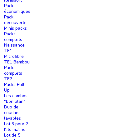
Réassort
Packs
économiques
Pack
découverte
Minis packs
Packs
complets
Naissance
TE1
Microfibre
TE1 Bambou
Packs
complets
TE2
Packs Pull
Up
Les combos
"bon plan"
Duo de
couches
lavables
Lot 3 pour 2
Kits malins
Lot de 5