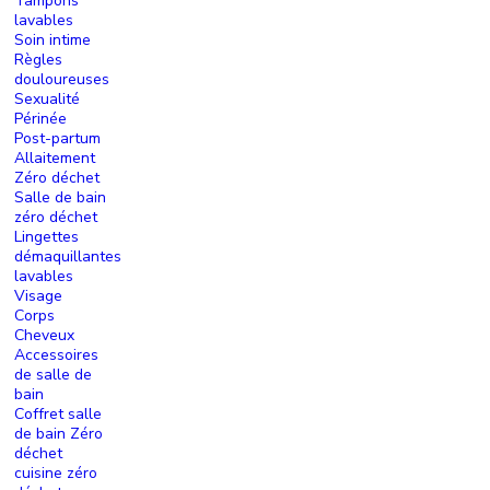
Tampons
lavables
Soin intime
Règles
douloureuses
Sexualité
Périnée
Post-partum
Allaitement
Zéro déchet
Salle de bain
zéro déchet
Lingettes
démaquillantes
lavables
Visage
Corps
Cheveux
Accessoires
de salle de
bain
Coffret salle
de bain Zéro
déchet
cuisine zéro