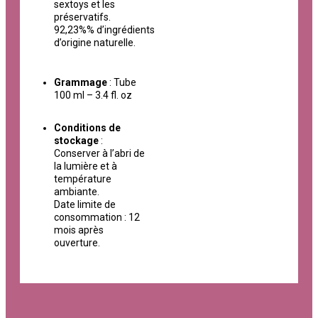
sextoys et les
préservatifs.
92,23%% d’ingrédients
d’origine naturelle.
Grammage
: Tube
100 ml – 3.4 fl. oz
Conditions de
stockage
:
Conserver à l’abri de
la lumière et à
température
ambiante.
Date limite de
consommation : 12
mois après
ouverture.