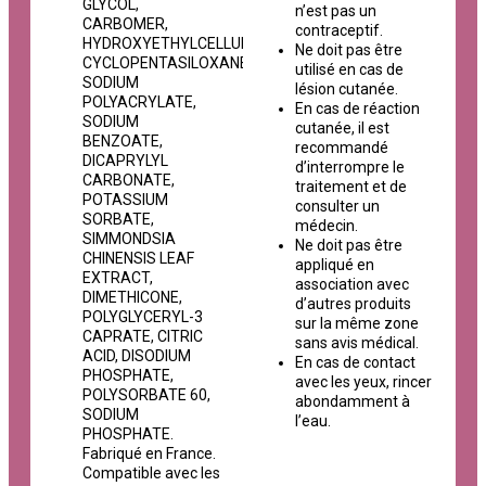
GLYCOL,
n’est pas un
CARBOMER,
contraceptif.
HYDROXYETHYLCELLULOSE,
Ne doit pas être
CYCLOPENTASILOXANE,
utilisé en cas de
SODIUM
lésion cutanée.
POLYACRYLATE,
En cas de réaction
SODIUM
cutanée, il est
BENZOATE,
recommandé
DICAPRYLYL
d’interrompre le
CARBONATE,
traitement et de
POTASSIUM
consulter un
SORBATE,
médecin.
SIMMONDSIA
Ne doit pas être
CHINENSIS LEAF
appliqué en
EXTRACT,
association avec
DIMETHICONE,
d’autres produits
POLYGLYCERYL-3
sur la même zone
CAPRATE, CITRIC
sans avis médical.
ACID, DISODIUM
En cas de contact
PHOSPHATE,
avec les yeux, rincer
POLYSORBATE 60,
abondamment à
SODIUM
l’eau.
PHOSPHATE.
Fabriqué en France.
Compatible avec les