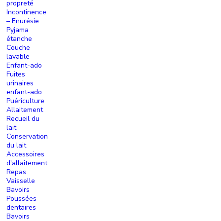
propreté
Incontinence
– Enurésie
Pyjama
étanche
Couche
lavable
Enfant-ado
Fuites
urinaires
enfant-ado
Puériculture
Allaitement
Recueil du
lait
Conservation
du lait
Accessoires
d'allaitement
Repas
Vaisselle
Bavoirs
Poussées
dentaires
Bavoirs