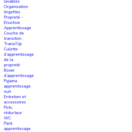
lavables
Organisation
lingettes
Propreté -
Enurésie
Apprentissage
Couche de
transition :
Transi'Up
Culotte
d’apprentissage
de la
propreté
Boxer
d’apprentissage
Pyjama
apprentissage
nuit
Entretien et
accessoires
Pots,
réducteur
WC
Pack
apprentissage