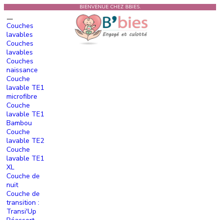
BIENVENUE CHEZ BBIES.
Couches
lavables
Couches
lavables
Couches
naissance
Couche
lavable TE1
microfibre
Couche
lavable TE1
Bambou
Couche
lavable TE2
Couche
lavable TE1
XL
Couche de
nuit
Couche de
transition :
Transi'Up