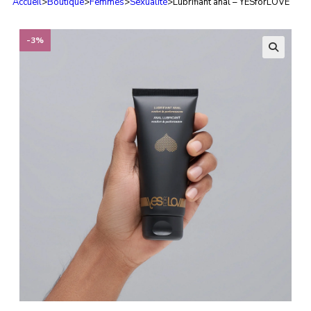
Accueil
>
Boutique
>
Femmes
>
Sexualité
>
Lubrifiant anal – YESforLOVE
-3%