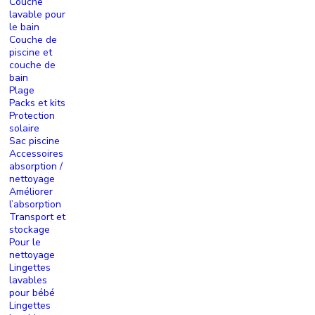
Couche
lavable pour
le bain
Couche de
piscine et
couche de
bain
Plage
Packs et kits
Protection
solaire
Sac piscine
Accessoires
absorption /
nettoyage
Améliorer
l’absorption
Transport et
stockage
Pour le
nettoyage
Lingettes
lavables
pour bébé
Lingettes