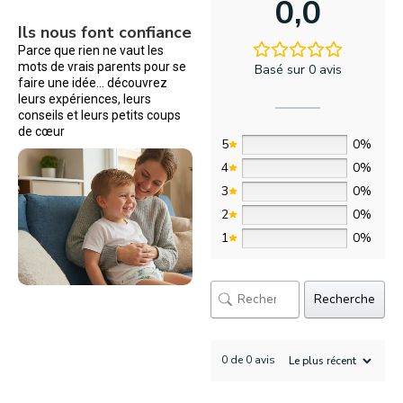
0,0
Ils nous font confiance
Parce que rien ne vaut les
mots de vrais parents pour se
Basé sur 0 avis
faire une idée… découvrez
leurs expériences, leurs
conseils et leurs petits coups
de cœur
5
0%
4
0%
3
0%
2
0%
1
0%
Recherche
0 de 0 avis