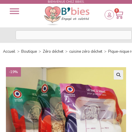
BIENVENUE CHEZ BBIES.
0
Accueil
>
Boutique
>
Zéro déchet
>
cuisine zéro déchet
>
Pique-nique r
-19%