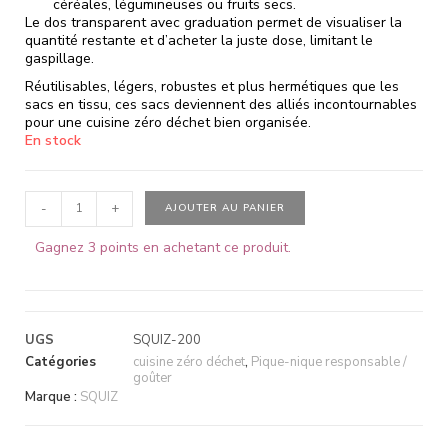
céréales, légumineuses ou fruits secs.
Le dos transparent avec graduation permet de visualiser la
quantité restante et d’acheter la juste dose, limitant le
gaspillage.
Réutilisables, légers, robustes et plus hermétiques que les
sacs en tissu, ces sacs deviennent des alliés incontournables
pour une cuisine zéro déchet bien organisée.
En stock
-
+
AJOUTER AU PANIER
Gagnez 3 points en achetant ce produit.
UGS
SQUIZ-200
Catégories
cuisine zéro déchet
,
Pique-nique responsable /
goûter
Marque :
SQUIZ