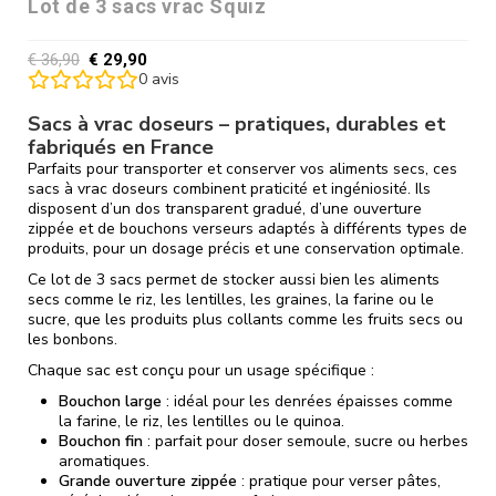
Lot de 3 sacs vrac Squiz
€
36,90
€
29,90
0
avis
Sacs à vrac doseurs – pratiques, durables et
fabriqués en France
Parfaits pour transporter et conserver vos aliments secs, ces
sacs à vrac doseurs combinent praticité et ingéniosité. Ils
disposent d’un dos transparent gradué, d’une ouverture
zippée et de bouchons verseurs adaptés à différents types de
produits, pour un dosage précis et une conservation optimale.
Ce lot de 3 sacs permet de stocker aussi bien les aliments
secs comme le riz, les lentilles, les graines, la farine ou le
sucre, que les produits plus collants comme les fruits secs ou
les bonbons.
Chaque sac est conçu pour un usage spécifique :
Bouchon large
: idéal pour les denrées épaisses comme
la farine, le riz, les lentilles ou le quinoa.
Bouchon fin
: parfait pour doser semoule, sucre ou herbes
aromatiques.
Grande ouverture zippée
: pratique pour verser pâtes,