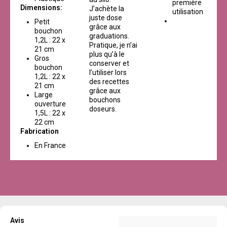
première
Dimensions:
J’achète la
utilisation
juste dose
Petit
grâce aux
bouchon
graduations.
1,2L : 22 x
Pratique, je n’ai
21 cm
plus qu’à le
Gros
conserver et
bouchon
l’utiliser lors
1,2L : 22 x
des recettes
21 cm
grâce aux
Large
bouchons
ouverture
doseurs.
1,5L : 22 x
22 cm
Fabrication
En France
Avis