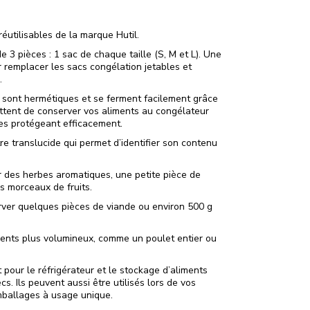
éutilisables de la marque Hutil.
 3 pièces : 1 sac de chaque taille (S, M et L). Une
r remplacer les sacs congélation jetables et
.
s sont hermétiques et se ferment facilement grâce
mettent de conserver vos aliments au congélateur
les protégeant efficacement.
e translucide qui permet d’identifier son contenu
r des herbes aromatiques, une petite pièce de
s morceaux de fruits.
rver quelques pièces de viande ou environ 500 g
ments plus volumineux, comme un poulet entier ou
our le réfrigérateur et le stockage d’aliments
cs. Ils peuvent aussi être utilisés lors de vos
mballages à usage unique.