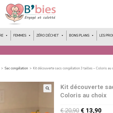
RE
FEMMES
ZÉRO DÉCHET
BONS PLANS
LES PR
>
Sac congélation
>
Kit découverte sacs congélation 3 tailles – Coloris au 
Kit découverte sac
Coloris au choix
€
20,90
€
13,90