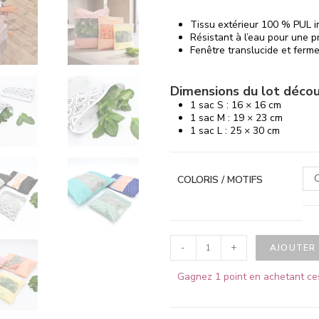
Tissu extérieur 100 % PUL i
Résistant à l’eau pour une p
Fenêtre translucide et ferme
Dimensions du lot déco
1 sac S : 16 × 16 cm
1 sac M : 19 × 23 cm
1 sac L : 25 × 30 cm
C
COLORIS / MOTIFS
-
+
AJOUTER 
Gagnez 1 point en achetant ce