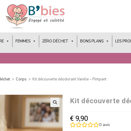
RE
FEMMES
ZÉRO DÉCHET
BONS PLANS
LES PR
déchet
>
Corps
>
Kit découverte déodorant Vanille – Pimpant
Kit découverte dé
€
9,90
0
avis