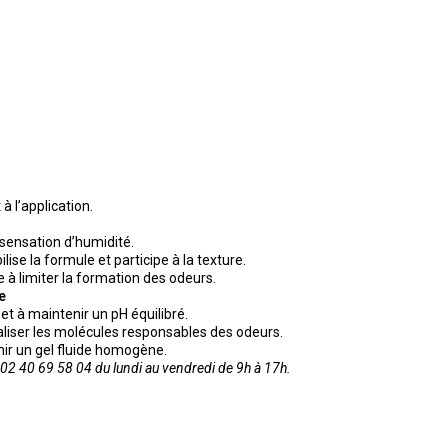
à l’application.
 sensation d’humidité.
ise la formule et participe à la texture.
de à limiter la formation des odeurs.
e
et à maintenir un pH équilibré.
traliser les molécules responsables des odeurs.
ir un gel fluide homogène.
2 40 69 58 04 du lundi au vendredi de 9h à 17h.