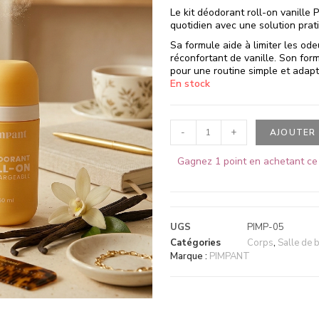
Le kit déodorant roll-on vanill
quotidien avec une solution pratiq
Sa formule aide à limiter les od
réconfortant de vanille. Son form
pour une routine simple et adapt
En stock
-
+
AJOUTER 
Gagnez 1 point en achetant ce 
UGS
PIMP-05
Catégories
Corps
,
Salle de 
Marque :
PIMPANT