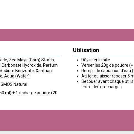
Utilisation
oxide, Zea Mays (Corn) Starch,
Dévisser la bille
m Carbonate Hydroxide, Parfum
Verser les 20g de poudre (=
, Sodium Benzoate, Xanthan
Remplir le capuchon d’eau (2
ate, Aqua (Water)
Agiter et laisser reposer 5 mi
Secouer avant chaque utilisa
 COSMOS Natural
entre deux recharges
(50 ml) + 1 recharge poudre (20