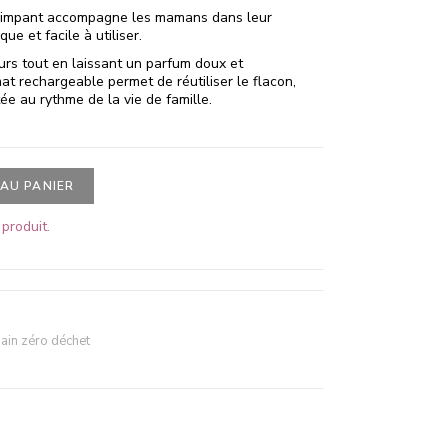
e Pimpant accompagne les mamans dans leur
ue et facile à utiliser.
eurs tout en laissant un parfum doux et
at rechargeable permet de réutiliser le flacon,
ée au rythme de la vie de famille.
AU PANIER
produit.
bain zéro déchet