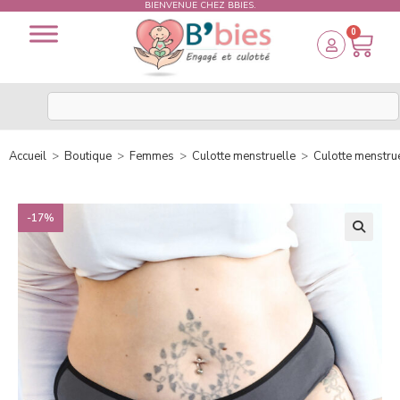
BIENVENUE CHEZ BBIES.
0
Accueil
>
Boutique
>
Femmes
>
Culotte menstruelle
>
Culotte menstrue
-17%