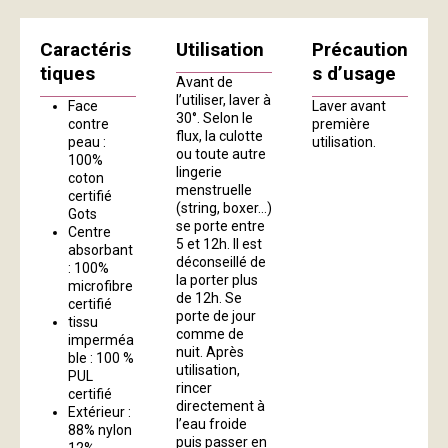
Caractéris
Utilisation
Précaution
tiques
s d’usage
Avant de
l’utiliser, laver à
Face
Laver avant
30°. Selon le
contre
première
flux, la culotte
peau :
utilisation.
ou toute autre
100%
lingerie
coton
menstruelle
certifié
(string, boxer…)
Gots
se porte entre
Centre
5 et 12h. Il est
absorbant
déconseillé de
: 100%
la porter plus
microfibre
de 12h. Se
certifié
porte de jour
tissu
comme de
imperméa
nuit. Après
ble : 100 %
utilisation,
PUL
rincer
certifié
directement à
Extérieur :
l’eau froide
88% nylon
puis passer en
12%