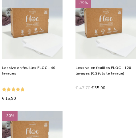
-25%
Lessive en feuilles FLOC – 40
Lessive en feuilles FLOC – 120
lavages
lavages (0,29cts le lavage)
€
47,70
€
35,90
Note
5.00
€
15,90
sur 5
-30%