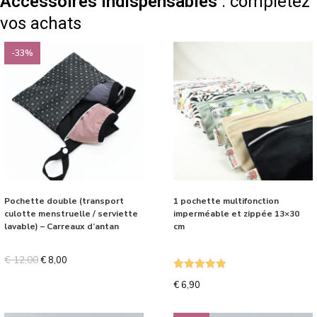
Accessoires indispensables
: complétez
vos achats
-33%
Pochette double (transport
1 pochette multifonction
culotte menstruelle / serviette
imperméable et zippée 13×30
lavable) – Carreaux d’antan
cm
€
12,00
€
8,00
Note
4.87
€
6,90
sur 5