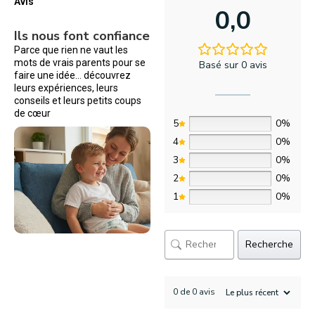
Avis
0,0
Ils nous font confiance
Parce que rien ne vaut les
mots de vrais parents pour se
Basé sur 0 avis
faire une idée… découvrez
leurs expériences, leurs
conseils et leurs petits coups
de cœur
5
0%
4
0%
3
0%
2
0%
1
0%
Recherche
0 de 0 avis