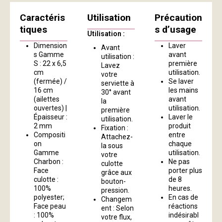
Caractéris
Utilisation
Précaution
tiques
s d’usage
Utilisation :
Dimension
Laver
Avant
s Gamme
avant
utilisation :
S : 22 x 6,5
première
Lavez
cm
utilisation.
votre
(fermée) /
Se laver
serviette à
16 cm
les mains
30° avant
(ailettes
avant
la
ouvertes) |
utilisation.
première
Épaisseur :
Laver le
utilisation.
2 mm
produit
Fixation :
Compositi
entre
Attachez-
on
chaque
la sous
Gamme
utilisation.
votre
Charbon :
Ne pas
culotte
Face
porter plus
grâce aux
culotte :
de 8
bouton-
100%
heures.
pression.
polyester;
En cas de
Changem
Face peau
réactions
ent : Selon
: 100%
indésirabl
votre flux,