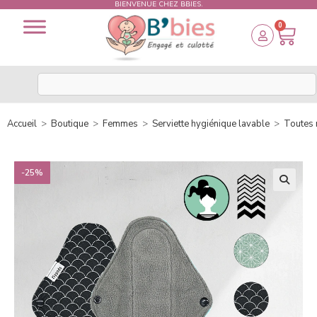
BIENVENUE CHEZ BBIES.
0
Accueil
>
Boutique
>
Femmes
>
Serviette hygiénique lavable
>
Toutes 
-25%