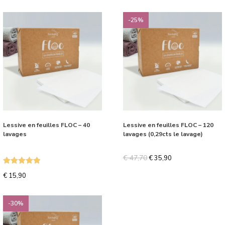
-25%
Lessive en feuilles FLOC – 40
Lessive en feuilles FLOC – 120
lavages
lavages (0,29cts le lavage)
€
47,70
€
35,90
Note
5.00
€
15,90
sur 5
-30%