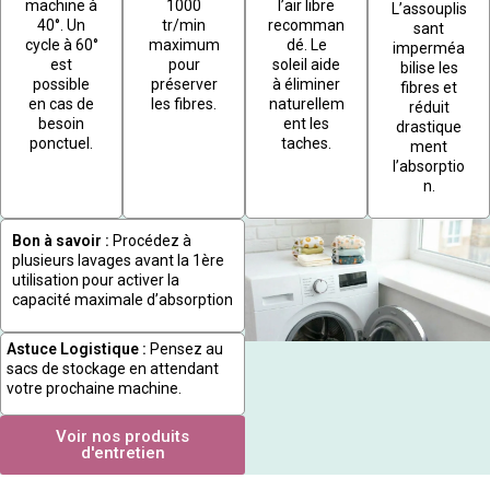
machine à
1000
l’air libre
L’assouplis
40°. Un
tr/min
recomman
sant
cycle à 60°
maximum
dé. Le
imperméa
est
pour
soleil aide
bilise les
possible
préserver
à éliminer
fibres et
en cas de
les fibres.
naturellem
réduit
besoin
ent les
drastique
ponctuel.
taches.
ment
l’absorptio
n.
Bon à savoir :
Procédez à
plusieurs lavages avant la 1ère
utilisation pour activer la
capacité maximale d’absorption
Astuce Logistique :
Pensez au
sacs de stockage en attendant
votre prochaine machine.
Voir nos produits
d'entretien