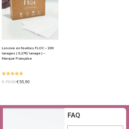
Lessive en feuilles FLOC – 200
lavages ( 0,27€/ lavage ) –
Marque Française
Note
5.00
€
79,50
€
55,90
sur 5
FAQ