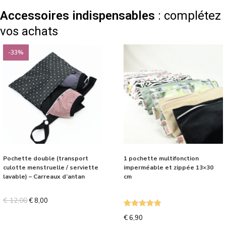
Accessoires indispensables
: complétez
vos achats
-33%
Pochette double (transport
1 pochette multifonction
culotte menstruelle / serviette
imperméable et zippée 13×30
lavable) – Carreaux d’antan
cm
€
12,00
€
8,00
Note
4.87
€
6,90
sur 5