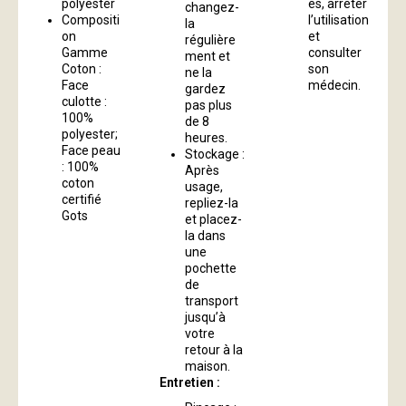
polyester
es, arrêter
changez-
Compositi
l’utilisation
la
on
et
régulière
Gamme
consulter
ment et
Coton :
son
ne la
Face
médecin.
gardez
culotte :
pas plus
100%
de 8
polyester;
heures.
Face peau
Stockage :
: 100%
Après
coton
usage,
certifié
repliez-la
Gots
et placez-
la dans
une
pochette
de
transport
jusqu’à
votre
retour à la
maison.
Entretien :