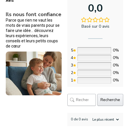
Avis
0,0
Ils nous font confiance
Parce que rien ne vaut les
mots de vrais parents pour se
Basé sur 0 avis
faire une idée… découvrez
leurs expériences, leurs
conseils et leurs petits coups
de cœur
5
0%
4
0%
3
0%
2
0%
1
0%
Recherche
0 de 0 avis