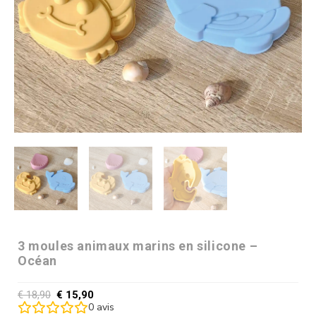
3 moules animaux marins en silicone –
Océan
€
18,90
€
15,90
0
avis