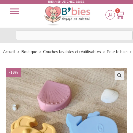
BIENVENUE CHEZ BBIES.
0
Accueil
>
Boutique
>
Couches lavables et réutilisables
>
Pour le bain
>
-16%