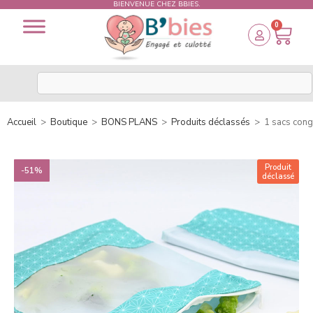
BIENVENUE CHEZ BBIES.
0
Accueil
>
Boutique
>
BONS PLANS
>
Produits déclassés
>
1 sacs congé
Produit
-51%
déclassé